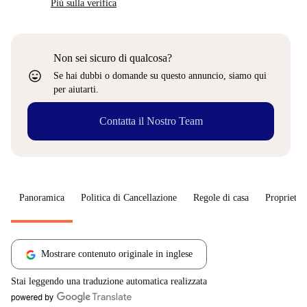
Più sulla verifica
Non sei sicuro di qualcosa?
sentiment_very_satisfied
Se hai dubbi o domande su questo annuncio, siamo qui
per aiutarti.
Contatta il Nostro Team
Panoramica
Politica di Cancellazione
Regole di casa
Proprietar
Mostrare contenuto originale in inglese
Stai leggendo una traduzione automatica realizzata