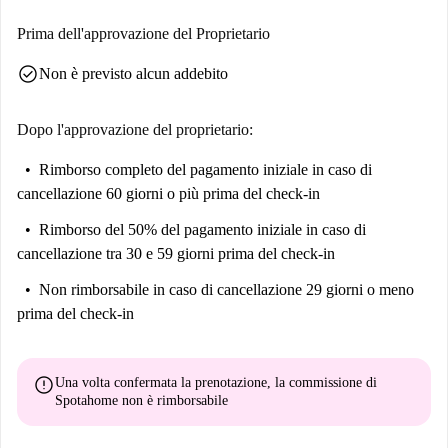
Cuits Vargas. Sants Tandoori offre una deliziosa cucina indiana e Rambla
De Badal è una rinomata attrazione locale a breve distanza. La posizione
Prima dell'approvazione del Proprietario
garantisce un facile accesso ad alcuni dei luoghi più piacevoli della città.
check_circle
Non è previsto alcun addebito
Dopo l'approvazione del proprietario:
Rimborso completo del pagamento iniziale
in caso di
cancellazione 60 giorni o più prima del check-in
Rimborso del 50% del pagamento iniziale
in caso di
cancellazione tra 30 e 59 giorni prima del check-in
Non rimborsabile
in caso di cancellazione 29 giorni o meno
prima del check-in
error
Una volta confermata la prenotazione, la commissione di
Spotahome
non è rimborsabile