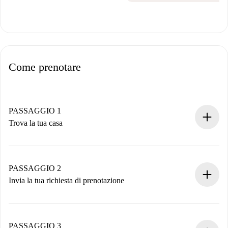
Come prenotare
PASSAGGIO 1
Trova la tua casa
Processo di prenotazione 100% online.
Case e Proprietari verificati.
Hai tutte le informazioni necessarie in anticipo.
PASSAGGIO 2
Invia la tua richiesta di prenotazione
Invia dettagli base del tuo profilo e metodo di pagamento.
Ricorda che non ti addebiteremo nulla finché il proprietario
non accetta.
PASSAGGIO 3