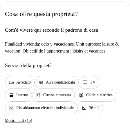
Cosa offre questa proprietà?
Com'è vivere qui secondo il padrone di casa
Finalidad vivienda: ocio y vacaciones. Unit purpose: leisure &
vacation. Objectif de l’appartement : loisirs et vacances.
Servizi della proprietà
chair
ac_unit
tv
Arredato
Aria condizionata
TV
window_open
kitchen
water_heater
Interno
Cucina attrezzata
Caldaia elettrica
water_heater
square_foot
Riscaldamento elettrico individuale
36 m2
Mostra tutti (15)