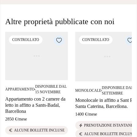
Altre proprietà pubblicate con noi
CONTROLLATO
CONTROLLATO
DISPONIBILE DAL
DISPONIBILE DAL 1
APPARTAMENTO
MONOLOCALE
■
■
15 NOVEMBRE
SETTEMBRE
Appartamento con 2 camere da
Monolocale in affitto a Sant Per
letto in affitto a Sants-Badal,
Santa Caterina, Barcellona.
Barcellona
1400 €
/
mese
2850 €
/
mese
electric_bolt
PRENOTAZIONE ISTANTANEA
euro
ALCUNE BOLLETTE INCLUSE
euro
ALCUNE BOLLETTE INCLUSE