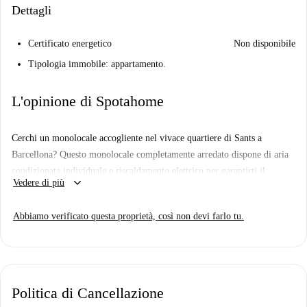
Dettagli
Certificato energetico
Non disponibile
Tipologia immobile: appartamento.
L'opinione di Spotahome
Cerchi un monolocale accogliente nel vivace quartiere di Sants a
Barcellona? Questo monolocale completamente arredato dispone di aria
condizionata individuale e riscaldamento elettrico per garantirti il
keyboard_arrow_down
Vedere di più
massimo comfort tutto l'anno. La cucina attrezzata è pronta per
preparare i tuoi piatti preferiti e il Wi-Fi è incluso per garantirti la
Abbiamo verificato questa proprietà, così non devi farlo tu.
massima connettività. Spotahome ha verificato questo immobile,
garantendone la qualità.
Sants è una zona vivace, piena di vita e comodità. Nelle vicinanze,
troverai ottimi ristoranti come il Bar Restaurante Yohemar, Sants
Politica di Cancellazione
Vermuts e Sakura. Per un pasto veloce, prova Totsants o Legumbres