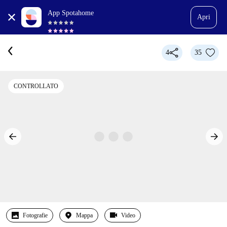
App Spotahome
Apri
4
35
CONTROLLATO
Fotografie
Mappa
Video