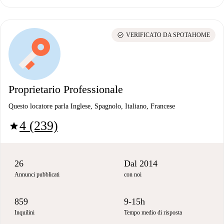
check_circle
VERIFICATO DA SPOTAHOME
Proprietario Professionale
Questo locatore parla Inglese, Spagnolo, Italiano, Francese
4 (239)
star
26
Dal 2014
Annunci pubblicati
con noi
859
9-15h
Inquilini
Tempo medio di risposta