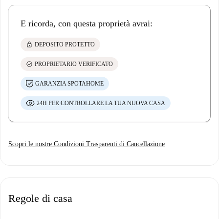
E ricorda, con questa proprietà avrai:
lock
DEPOSITO PROTETTO
check_circle
PROPRIETARIO VERIFICATO
GARANZIA SPOTAHOME
24H PER CONTROLLARE LA TUA NUOVA CASA
Scopri le nostre Condizioni Trasparenti di Cancellazione
Regole di casa