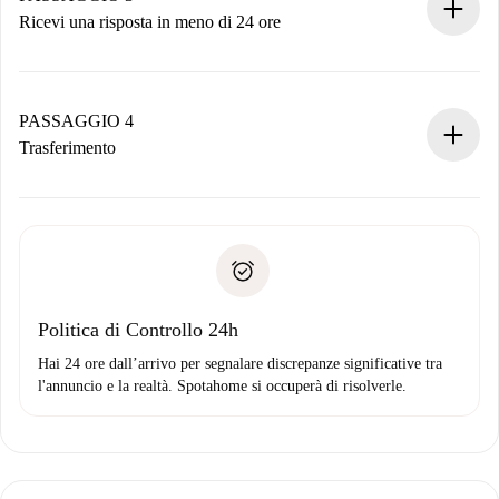
Ricevi una risposta in meno di 24 ore
Il proprietario ha fino a 24 ore per confermare.
Se accettata, ti addebiteremo il pagamento e ti metteremo in
contatto con il proprietario.
PASSAGGIO 4
Se rifiutata: non ti addebiteremo nulla e ti proporremo
Trasferimento
alternative.
Concorda con il proprietario i dettagli del tuo arrivo, ritiro
Documenti richiesti se la proprietà è “
Spotahome plus
”.
delle chiavi, ecc.
Documento d'identità o Passaporto
Spotahome trasferirà il primo pagamento al proprietario
Prova di solvibilità
solo se non segnali problemi.
Domiciliazione del pagamento
Politica di Controllo 24h
Hai 24 ore dall’arrivo per segnalare discrepanze significative tra
l'annuncio e la realtà. Spotahome si occuperà di risolverle.