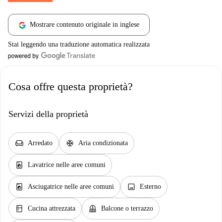
Mostrare contenuto originale in inglese
Stai leggendo una traduzione automatica realizzata
Cosa offre questa proprietà?
Servizi della proprietà
chair
ac_unit
Arredato
Aria condizionata
local_laundry_service
Lavatrice nelle aree comuni
local_laundry_service
image
Asciugatrice nelle aree comuni
Esterno
kitchen
balcony
Cucina attrezzata
Balcone o terrazzo