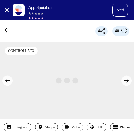
App Spotahome
Apri
4
48
CONTROLLATO
Fotografie
Mappa
Video
360º
Planimetr