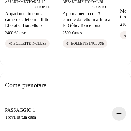
APPARTAMENTO
DAL 15
APPARTAMENTO
DAL 26
■
■
OTTOBRE
AGOSTO
Monol
Appartamento con 2
Appartamento con 3
Gòtic
camere da letto in affitto a
camere da letto in affitto a
2100 
El Gotic, Barcellona
El Gòtic, Barcellona
2400 €
/
mese
2500 €
/
mese
euro
B
euro
euro
BOLLETTE INCLUSE
BOLLETTE INCLUSE
Come prenotare
PASSAGGIO 1
Trova la tua casa
Processo di prenotazione 100% online.