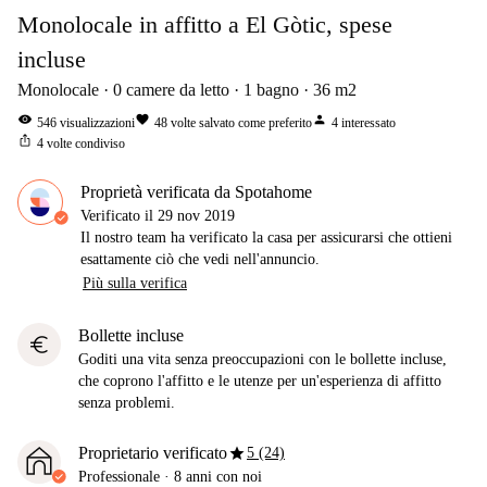
Monolocale in affitto a El Gòtic, spese
incluse
Monolocale
0
camere da letto
1
bagno
36
m2
visibility
favorite
person
546
visualizzazioni
48
volte salvato come preferito
4
interessato
ios_share
4
volte condiviso
Proprietà verificata da Spotahome
Verificato il
29 nov 2019
Il nostro team ha verificato la casa per assicurarsi che ottieni
esattamente ciò che vedi nell'annuncio.
Più sulla verifica
Bollette incluse
euro
Goditi una vita senza preoccupazioni con le bollette incluse,
che coprono l'affitto e le utenze per un'esperienza di affitto
senza problemi.
star
Proprietario verificato
5 (24)
Professionale
·
8 anni
con noi