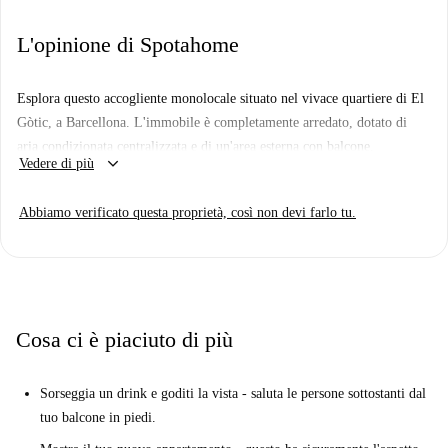
L'opinione di Spotahome
Esplora questo accogliente monolocale situato nel vivace quartiere di El
Gòtic, a Barcellona. L'immobile è completamente arredato, dotato di
aria condizionata centralizzata e di un'area esterna con balcone.
keyboard_arrow_down
Vedere di più
Professionisti, studenti e coppie sono benvenuti. Tutte le utenze, tra cui
elettricità, acqua, gas e Wi-Fi, sono incluse nell'affitto. L'immobile è
Abbiamo verificato questa proprietà, così non devi farlo tu.
stato verificato personalmente da Spotahome.
Situato nel quartiere di El Gòtic, numerosi punti di interesse come la
Ruta del Modernismo, il Portal de l'Àngel e l'Éstatua de Barcelona sono
raggiungibili a piedi. Immergiti nella cultura spagnola e goditi tutto ciò
che questo quartiere storico ha da offrire.
Cosa ci è piaciuto di più
Sorseggia un drink e goditi la vista - saluta le persone sottostanti dal
tuo balcone in piedi.