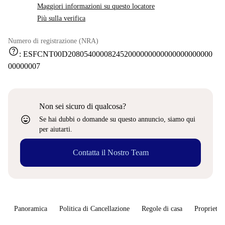
Maggiori informazioni su questo locatore
Più sulla verifica
Numero di registrazione (NRA)
help
:
ESFCNT00D208054000082452000000000000000000000
00000007
Non sei sicuro di qualcosa?
sentiment_very_satisfied
Se hai dubbi o domande su questo annuncio, siamo qui
per aiutarti.
Contatta il Nostro Team
Panoramica
Politica di Cancellazione
Regole di casa
Proprietar