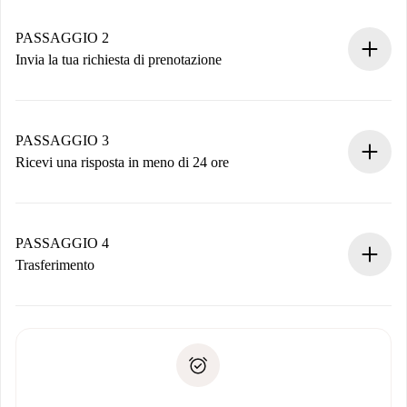
Case e Proprietari verificati.
Hai tutte le informazioni necessarie in anticipo.
PASSAGGIO 2
Invia la tua richiesta di prenotazione
Invia dettagli base del tuo profilo e metodo di pagamento.
Ricorda che non ti addebiteremo nulla finché il proprietario
non accetta.
PASSAGGIO 3
Ricevi una risposta in meno di 24 ore
Il proprietario ha fino a 24 ore per confermare.
Se accettata, ti addebiteremo il pagamento e ti metteremo in
contatto con il proprietario.
PASSAGGIO 4
Se rifiutata: non ti addebiteremo nulla e ti proporremo
Trasferimento
alternative.
Concorda con il proprietario i dettagli del tuo arrivo, ritiro
Documenti richiesti se la proprietà è “
Spotahome plus
”.
delle chiavi, ecc.
Documento d'identità o Passaporto
Spotahome trasferirà il primo pagamento al proprietario
Prova di solvibilità
solo se non segnali problemi.
Domiciliazione del pagamento