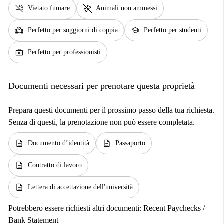
smoke_free
pet_supplies
Vietato fumare
Animali non ammessi
partner_heart
school
Perfetto per soggiorni di coppia
Perfetto per studenti
business_center
Perfetto per professionisti
Documenti necessari per prenotare questa proprietà
Prepara questi documenti per il prossimo passo della tua richiesta.
Senza di questi, la prenotazione non può essere completata.
description
description
Documento d’identità
Passaporto
description
Contratto di lavoro
description
Lettera di accettazione dell'università
Potrebbero essere richiesti altri documenti:
Recent Paychecks /
Bank Statement