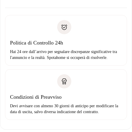
alternative.
Concorda con il proprietario i dettagli del tuo arrivo, ritiro
Documenti richiesti se la proprietà è “
Spotahome plus
”.
delle chiavi, ecc.
Documento d'identità o Passaporto
Spotahome trasferirà il primo pagamento al proprietario
Prova di solvibilità
solo se non segnali problemi.
Domiciliazione del pagamento
Politica di Controllo 24h
Hai 24 ore dall’arrivo per segnalare discrepanze significative tra
l'annuncio e la realtà. Spotahome si occuperà di risolverle.
Condizioni di Preavviso
Devi avvisare con almeno 30 giorni di anticipo per modificare la
data di uscita, salvo diversa indicazione del contratto.