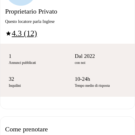
Proprietario Privato
Questo locatore parla Inglese
4.3 (12)
star
1
Dal 2022
Annunci pubblicati
con noi
32
10-24h
Inquilini
Tempo medio di risposta
Come prenotare