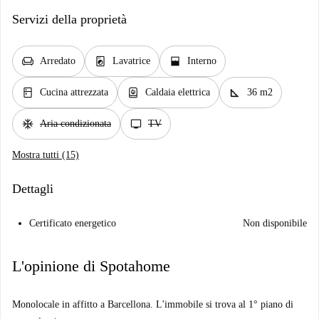
Servizi della proprietà
chair
local_laundry_service
window_open
Arredato
Lavatrice
Interno
kitchen
water_heater
square_foot
Cucina attrezzata
Caldaia elettrica
36 m2
ac_unit
tv
Aria condizionata
TV
Mostra tutti (15)
Dettagli
Certificato energetico
Non disponibile
L'opinione di Spotahome
Monolocale in affitto a Barcellona. L'immobile si trova al 1° piano di