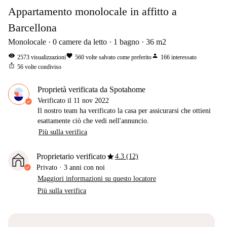
Appartamento monolocale in affitto a
Barcellona
Monolocale
0
camere da letto
1
bagno
36
m2
visibility
favorite
person
2573
visualizzazioni
560
volte salvato come preferito
166
interessato
ios_share
56
volte condiviso
Proprietà verificata da Spotahome
Verificato il
11 nov 2022
Il nostro team ha verificato la casa per assicurarsi che ottieni
esattamente ciò che vedi nell'annuncio.
Più sulla verifica
star
Proprietario verificato
4.3 (12)
Privato
·
3 anni
con noi
Maggiori informazioni su questo locatore
Più sulla verifica