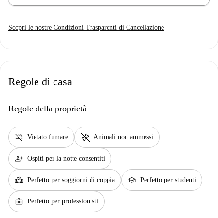
Scopri le nostre Condizioni Trasparenti di Cancellazione
Regole di casa
Regole della proprietà
smoke_free
pet_supplies
Vietato fumare
Animali non ammessi
person_add
Ospiti per la notte consentiti
partner_heart
school
Perfetto per soggiorni di coppia
Perfetto per studenti
business_center
Perfetto per professionisti