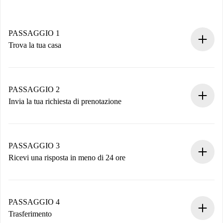
PASSAGGIO 1
Trova la tua casa
Processo di prenotazione 100% online.
Case e Proprietari verificati.
Hai tutte le informazioni necessarie in anticipo.
PASSAGGIO 2
Invia la tua richiesta di prenotazione
Invia dettagli base del tuo profilo e metodo di pagamento.
Ricorda che non ti addebiteremo nulla finché il proprietario
non accetta.
PASSAGGIO 3
Ricevi una risposta in meno di 24 ore
Il proprietario ha fino a 24 ore per confermare.
Se accettata, ti addebiteremo il pagamento e ti metteremo in
contatto con il proprietario.
PASSAGGIO 4
Se rifiutata: non ti addebiteremo nulla e ti proporremo
Trasferimento