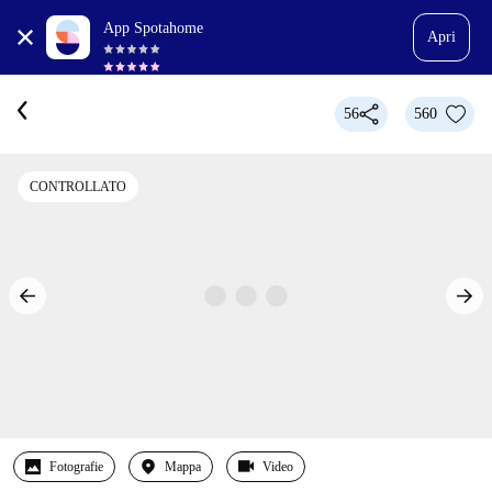
App Spotahome
Apri
56
560
CONTROLLATO
Fotografie
Mappa
Video