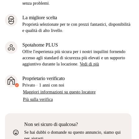
senza problemi.
La migliore scelta
Proprietà selezionate per te con prezzi fantastici, disponibilità
e qualità di alto livello.
Spotahome PLUS
Offre l'esperienza più sicura per i nostri inquilini fornendo
accesso agli standard di sicurezza più elevati e un supporto
aggiuntivo durante la locazione.
Vedi di più
Proprietario verificato
Privato
·
1 anni
con noi
Maggiori informazioni su questo locatore
Più sulla verifica
Non sei sicuro di qualcosa?
sentiment_very_satisfied
Se hai dubbi o domande su questo annuncio, siamo qui
per aiutarti.