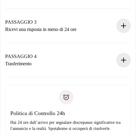
Invia dettagli base del tuo profilo e metodo di pagamento.
Ricorda che non ti addebiteremo nulla finché il proprietario
non accetta.
PASSAGGIO 3
Ricevi una risposta in meno di 24 ore
Il proprietario ha fino a 24 ore per confermare.
Se accettata, ti addebiteremo il pagamento e ti metteremo in
contatto con il proprietario.
PASSAGGIO 4
Se rifiutata: non ti addebiteremo nulla e ti proporremo
Trasferimento
alternative.
Concorda con il proprietario i dettagli del tuo arrivo, ritiro
Documenti richiesti se la proprietà è “
Spotahome plus
”.
delle chiavi, ecc.
Documento d'identità o Passaporto
Spotahome trasferirà il primo pagamento al proprietario
Prova di solvibilità
solo se non segnali problemi.
Domiciliazione del pagamento
Politica di Controllo 24h
Hai 24 ore dall’arrivo per segnalare discrepanze significative tra
l'annuncio e la realtà. Spotahome si occuperà di risolverle.