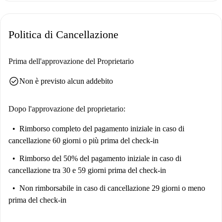
animali domestici sono ammessi con restrizioni ed è consentito fumare,
garantendo flessibilità per le vostre preferenze di stile di vita. Con tutte
le bollette incluse (elettricità, acqua, gas e Wi-Fi), la gestione del budget
Politica di Cancellazione
diventa semplice, rendendo questo appartamento la scelta ideale.
L'appartamento si trova a Berlino, con numerosi ristoranti nelle
Prima dell'approvazione del Proprietario
vicinanze. Facilmente raggiungibili, si trovano Tesoro Berlin e Trattoria
check_circle
Non è previsto alcun addebito
La Posta, che offrono piatti deliziosi. Pizza Pasta Gatow e Havelkrug
offrono ulteriori opzioni di ristorazione, mentre Villa Arcinos serve
cucina italiana nelle vicinanze. Per dessert, anche la gelateria Eisdiele si
Dopo l'approvazione del proprietario:
trova a breve distanza. Questa posizione strategica vi garantisce l'accesso
Rimborso completo del pagamento iniziale
in caso di
a una vivace scena culinaria.
cancellazione 60 giorni o più prima del check-in
Rimborso del 50% del pagamento iniziale
in caso di
cancellazione tra 30 e 59 giorni prima del check-in
Non rimborsabile
in caso di cancellazione 29 giorni o meno
prima del check-in