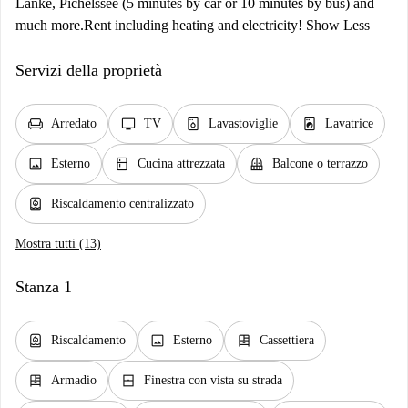
Lanke, Pichelssee (5 minutes by car or 10 minutes by bus) and
much more. ​ Rent including heating and electricity! Show Less
Servizi della proprietà
chair
tv
dishwasher_gen
local_laundry_service
Arredato
TV
Lavastoviglie
Lavatrice
image
kitchen
balcony
Esterno
Cucina attrezzata
Balcone o terrazzo
water_heater
Riscaldamento centralizzato
Mostra tutti (13)
Stanza 1
water_heater
image
dresser
Riscaldamento
Esterno
Cassettiera
dresser
window_closed
Armadio
Finestra con vista su strada