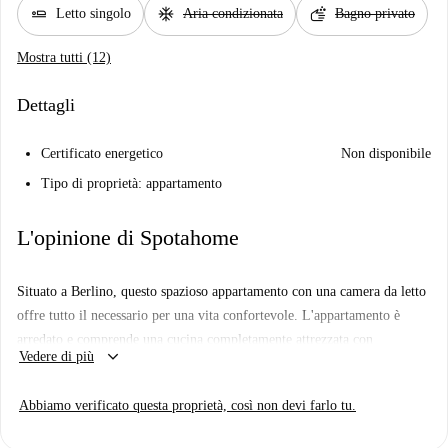
airline_seat_flat
ac_unit
soap
Letto singolo
Aria condizionata
Bagno privato
Mostra tutti (12)
Dettagli
Certificato energetico
Non disponibile
Tipo di proprietà: appartamento
L'opinione di Spotahome
Situato a Berlino, questo spazioso appartamento con una camera da letto
offre tutto il necessario per una vita confortevole. L'appartamento è
arredato e comprende una cucina completamente attrezzata con
keyboard_arrow_down
Vedere di più
elettrodomestici moderni come forno, lavastoviglie e lavatrice. Un
accogliente balcone è disponibile per momenti di relax all'aria aperta.
Abbiamo verificato questa proprietà, così non devi farlo tu.
L'appartamento si affaccia sull'esterno ed è dotato di riscaldamento
centralizzato per mantenere una temperatura piacevole tutto l'anno. Gli