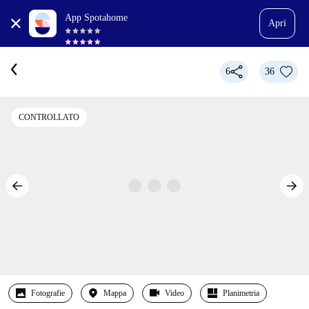
App Spotahome
Apri
6
36
CONTROLLATO
Fotografie
Mappa
Video
Planimetria