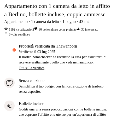
Appartamento con 1 camera da letto in affitto
a Berlino, bollette incluse, coppie ammesse
Appartamento
1
camera da letto
1
bagno
43
m2
visibility
favorite
person
1192
visualizzazioni
36
volte salvato come preferito
36
interessato
ios_share
6
volte condiviso
proprietà verificata da Thawanporn
Verificato il
03 lug 2025
Il nostro homechecker ha recensito la casa per assicurarti di
ricevere esattamente quello che vedi nell'annuncio.
Più sulla verifica
Senza cauzione
Semplifica il tuo budget con la nostra opzione di trasloco
senza deposito.
Bollette incluse
euro
Goditi una vita senza preoccupazioni con le bollette incluse,
che coprono l'affitto e le utenze per un'esperienza di affitto