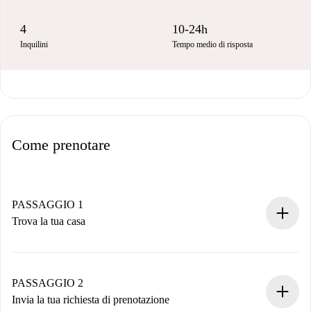
4
10-24h
Inquilini
Tempo medio di risposta
Come prenotare
PASSAGGIO 1
Trova la tua casa
Processo di prenotazione 100% online.
Case e Proprietari verificati.
Hai tutte le informazioni necessarie in anticipo.
PASSAGGIO 2
Invia la tua richiesta di prenotazione