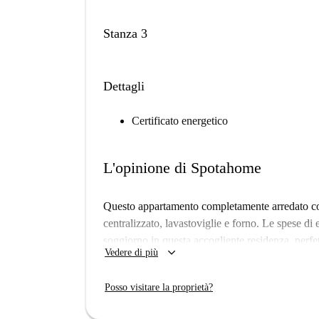
Stanza 3
Dettagli
Certificato energetico
L'opinione di Spotahome
Questo appartamento completamente arredato con
centralizzato, lavastoviglie e forno. Le spese di 
soggiorno in questa accogliente residenza, perfett
keyboard_arrow_down
Vedere di più
Situato a Berlino, l'appartamento è vicino a serviz
Lidl, il Melissa Bistro Kebap-Imbiss e il Rumme
Posso visitare la proprietà?
un facile accesso a negozi e attività ricreative.
posizionata.