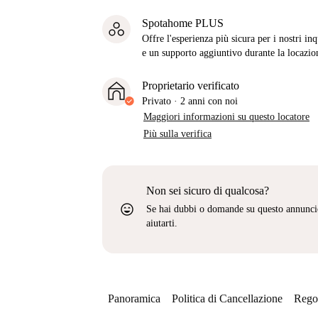
Spotahome PLUS
Offre l'esperienza più sicura per i nostri in
e un supporto aggiuntivo durante la locazio
Proprietario verificato
Privato
·
2 anni
con noi
Maggiori informazioni su questo locatore
Più sulla verifica
Non sei sicuro di qualcosa?
sentiment_very_satisfied
Se hai dubbi o domande su questo annunci
aiutarti.
Panoramica
Politica di Cancellazione
Regol