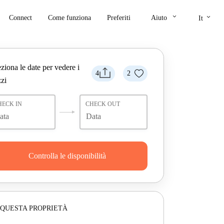
keyboard_arrow_down
keyboard_arrow_down
Connect
Come funziona
Preferiti
Aiuto
It
ziona le date per vedere i
4
2
zi
HECK IN
CHECK OUT
Controlla le disponibilità
 QUESTA PROPRIETÀ