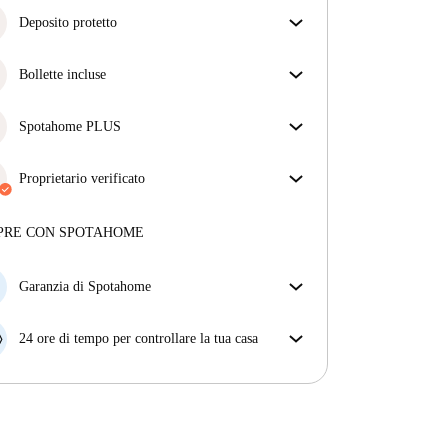
Deposito protetto
Siamo qui per aiutarti! Se il tuo proprietario non ti
restituisce il deposito, lo faremo noi.
Bollette incluse
Più informazioni
Goditi una vita senza preoccupazioni con le bollette
incluse, che coprono l'affitto e le utenze per
Spotahome PLUS
un'esperienza di affitto senza problemi.
Offre l'esperienza più sicura per i nostri inquilini
fornendo accesso agli standard di sicurezza più
Proprietario verificato
elevati e un supporto aggiuntivo durante la
Privato
·
2 anni
con noi
locazione.
Vedi di più
Maggiori informazioni su questo locatore
PRE CON SPOTAHOME
Più sulla verifica
Garanzia di Spotahome
Se il proprietario di casa cancella la tua prenotazione
con breve preavviso, noi A) ti pagheremo un hotel e
24 ore di tempo per controllare la tua casa
ti aiuteremo a trovare un'altra nuova sistemazione, o
Se l'appartamento non è come te lo aspettavi
B) ti rimborseremo totalmente
dall'annuncio, faccelo sapere entro le prime 24 ore
dall'entrata e ci impegneremo per trovare una
soluzione.