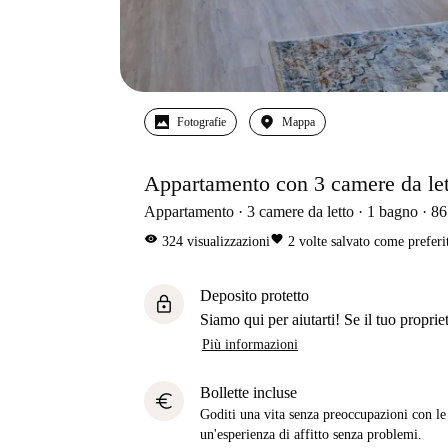
Fotografie
Mappa
Appartamento con 3 camere da letto
Appartamento
3
camere da letto
1
bagno
86
visibility
favorite
324
visualizzazioni
2
volte salvato come preferi
Deposito protetto
lock
Siamo qui per aiutarti! Se il tuo propriet
Più informazioni
Bollette incluse
euro
Goditi una vita senza preoccupazioni con le b
un'esperienza di affitto senza problemi.