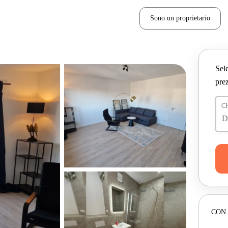
Sono un proprietario
Sele
prez
C
CON