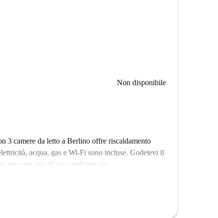
Non disponibile
 3 camere da letto a Berlino offre riscaldamento
elettricità, acqua, gas e Wi-Fi sono incluse. Godetevi il
a per uno stile di vita confortevole.
i e attrazioni di interesse turistico. Il supermercato
lsburger Bucht sono raggiungibili a piedi, offrendo
 Non perdetevi questa sistemazione accogliente e ben