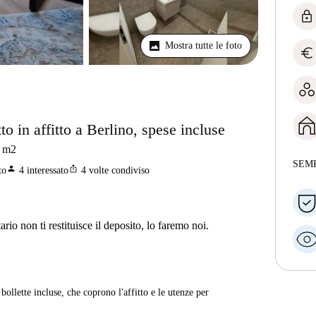
lock
Mostra tutte le foto
euro
 in affitto a Berlino, spese incluse
m2
SEM
person
ios_share
to
4
interessato
4
volte condiviso
ario non ti restituisce il deposito, lo faremo noi.
ollette incluse, che coprono l'affitto e le utenze per