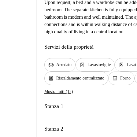
Upon request, a bed and a wardrobe can be adde
bedroom. The separate kitchen is fully equipped
bathroom is modern and well maintained. The apa
connections and is within walking distance of ca
high quality of living in a central location.
Servizi della proprietà
chair
dishwasher_gen
local_laundry_service
Arredato
Lavastoviglie
Lavat
water_heater
oven_gen
Riscaldamento centralizzato
Forno
Mostra tutti (12)
Stanza 1
Stanza 2