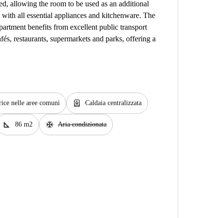
d, allowing the room to be used as an additional
 with all essential appliances and kitchenware. The
rtment benefits from excellent public transport
fés, restaurants, supermarkets and parks, offering a
water_heater
rice nelle aree comuni
Caldaia centralizzata
square_foot
ac_unit
86 m2
Aria condizionata