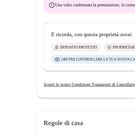
error
Una volta confermata la prenotazione, la co
E ricorda, con questa proprietà avrai:
lock
check_circle
DEPOSITO PROTETTO
PROPRIETAR
24H PER CONTROLLARE LA TUA NUOVA C
Scopri le nostre Condizioni Trasparenti di Cancellazi
Regole di casa