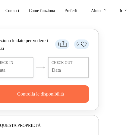
keyboard_arrow_down
keyboard_arrow_down
Connect
Come funziona
Preferiti
Aiuto
It
ziona le date per vedere i
1
6
zi
HECK IN
CHECK OUT
Controlla le disponibilità
 QUESTA PROPRIETÀ