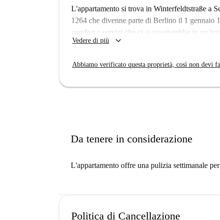
L'appartamento si trova in Winterfeldtstraße a S
1264 che divenne parte di Berlino il 1 gennaio 18
comfort e servizi che ci si aspetterebbe in un hot
keyboard_arrow_down
Vedere di più
esterno con posti a sedere e telecamere di sicure
Appartamento arredato con 2 camere da letto in af
Abbiamo verificato questa proprietà, così non devi fa
con ascensore. L'immobile è dotato di aria condi
Da tenere in considerazione
L'appartamento offre una pulizia settimanale pe
Politica di Cancellazione