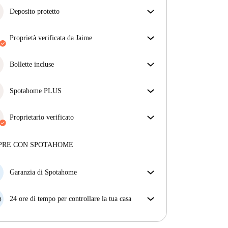
Deposito protetto
Siamo qui per aiutarti! Se il tuo proprietario non ti
restituisce il deposito, lo faremo noi.
proprietà verificata da Jaime
Più informazioni
Il nostro homechecker ha recensito la casa per
assicurarti di ricevere esattamente quello che vedi
Bollette incluse
nell'annuncio.
Goditi una vita senza preoccupazioni con le bollette
Più sulla verifica
incluse, che coprono l'affitto e le utenze per
Spotahome PLUS
un'esperienza di affitto senza problemi.
Offre l'esperienza più sicura per i nostri inquilini
fornendo accesso agli standard di sicurezza più
Proprietario verificato
elevati e un supporto aggiuntivo durante la
Professionale
·
4 anni
con noi
locazione.
Vedi di più
Maggiori informazioni su questo locatore
PRE CON SPOTAHOME
Più sulla verifica
Garanzia di Spotahome
Se il proprietario di casa cancella la tua prenotazione
con breve preavviso, noi A) ti pagheremo un hotel e
24 ore di tempo per controllare la tua casa
ti aiuteremo a trovare un'altra nuova sistemazione, o
Se l'appartamento non è come te lo aspettavi
B) ti rimborseremo totalmente
dall'annuncio, faccelo sapere entro le prime 24 ore