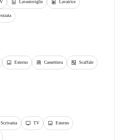
dishwasher_gen
local_laundry_service
V
Lavastoviglie
Lavatrice
rezzata
image
dresser
shelves
Esterno
Cassettiera
Scaffale
tv
image
Scrivania
TV
Esterno