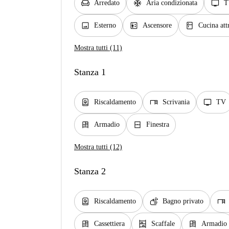
chair
ac_unit
tv
Arredato
Aria condizionata
T
image
elevator
kitchen
Esterno
Ascensore
Cucina att
Mostra tutti (11)
Stanza 1
water_heater
desk
tv
Riscaldamento
Scrivania
TV
dresser
window_closed
Armadio
Finestra
Mostra tutti (12)
Stanza 2
water_heater
soap
desk
Riscaldamento
Bagno privato
dresser
shelves
dresser
Cassettiera
Scaffale
Armadio