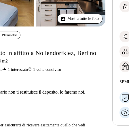
lock
Mostra tutte le foto
euro
Planimetria
o in affitto a Nollendorfkiez, Berlino
4
m2
person
ios_share
to
1
interessato
1
volte condiviso
SEM
ario non ti restituisce il deposito, lo faremo noi.
er assicurarti di ricevere esattamente quello che vedi