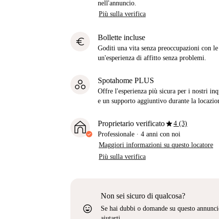
nell'annuncio.
Più sulla verifica
Bollette incluse
euro
Goditi una vita senza preoccupazioni con le b
un'esperienza di affitto senza problemi.
Spotahome PLUS
Offre l'esperienza più sicura per i nostri in
e un supporto aggiuntivo durante la locazio
star
Proprietario verificato
4 (3)
Professionale
·
4 anni
con noi
Maggiori informazioni su questo locatore
Più sulla verifica
Non sei sicuro di qualcosa?
sentiment_very_satisfied
Se hai dubbi o domande su questo annunci
aiutarti.