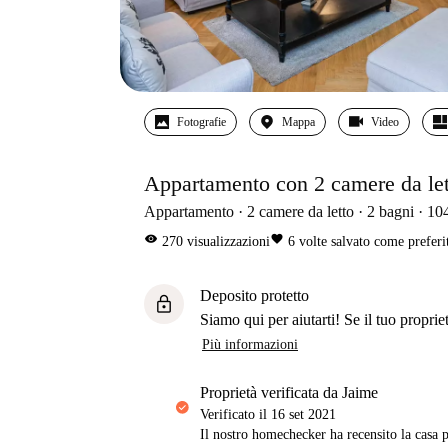
Fotografie
Mappa
Video
Appartamento con 2 camere da lett
Appartamento
2
camere da letto
2
bagni
10
visibility
favorite
270
visualizzazioni
6
volte salvato come preferi
Deposito protetto
lock
Siamo qui per aiutarti! Se il tuo propriet
Più informazioni
proprietà verificata da Jaime
Verificato il
16 set 2021
Il nostro homechecker ha recensito la casa p