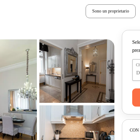
Sono un proprietario
Sele
prez
C
CON