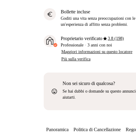
Bollette incluse
euro
Goditi una vita senza preoccupazioni con le b
un'esperienza di affitto senza problemi.
star
Proprietario verificato
3.8 (198)
Professionale
·
3 anni
con noi
Maggiori informazioni su questo locatore
Più sulla verifica
Non sei sicuro di qualcosa?
sentiment_very_satisfied
Se hai dubbi o domande su questo annunci
aiutarti.
Panoramica
Politica di Cancellazione
Regol