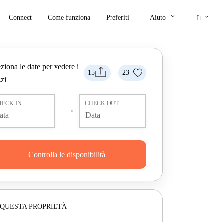
keyboard_arrow_down
keyboard_arrow_down
Connect
Come funziona
Preferiti
Aiuto
It
ziona le date per vedere i
15
23
zi
HECK IN
CHECK OUT
Controlla le disponibilità
 QUESTA PROPRIETÀ