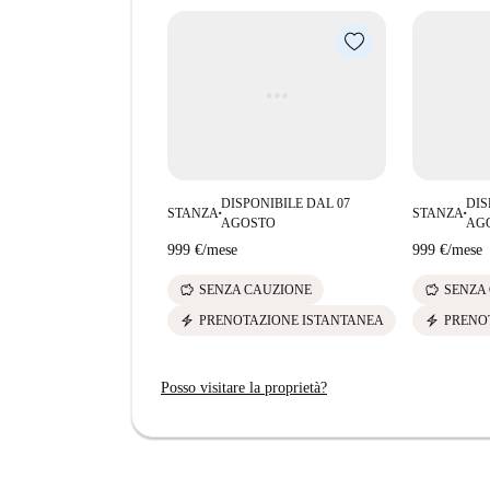
vicinanze figurano il Next Level Restaurant Afr
Restaurant Café Loislane, che offrono una vasta 
piedi. Fai di questa la tua nuova casa a Berlino e
DISPONIBILE DAL 07
DIS
STANZA
STANZA
■
■
AGOSTO
AG
999 €
/
mese
999 €
/
mese
savings
savings
SENZA CAUZIONE
SENZA
electric_bolt
electric_bolt
PRENOTAZIONE ISTANTANEA
PRENO
Posso visitare la proprietà?