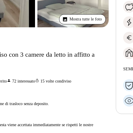
Mostra tutte le foto
euro
o con 3 camere da letto in affitto a
SEM
person
ios_share
erito
72
interessato
15
volte condiviso
ne di trasloco senza deposito.
sta viene accettata immediatamente se rispetti le nostre