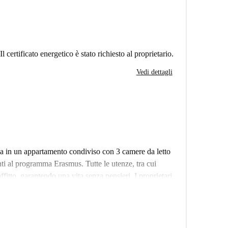
Il certificato energetico è stato richiesto al proprietario.
Vedi dettagli
anza in un appartamento condiviso con 3 camere da letto
anti al programma Erasmus. Tutte le utenze, tra cui
affitto, garantendo una vita senza pensieri. I proprietari
erienza di affitto affidabile, quindi puoi affittare in
ato verificato personalmente da un homechecker.
 a diversi ristoranti e attrazioni. Tra le opzioni nelle