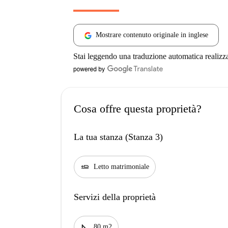
Mostrare contenuto originale in inglese
Stai leggendo una traduzione automatica realizz
Cosa offre questa proprietà?
La tua stanza (Stanza 3)
airline_seat_flat
Letto matrimoniale
Servizi della proprietà
square_foot
80 m2