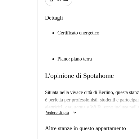
Dettagli
Certificato energetico
Piano: piano terra
L'opinione di Spotahome
Situata nella vivace città di Berlino, questa st
è perfetta per professionisti, studenti e partecip
elettricità, gas, acqua e Wi-Fi, sono incluse nell'
keyboard_arrow_down
Vedere di più
di Spotahome sono selezionati per garantire un'esp
tutta tranquillità, anche se l'immobile non è st
Altre stanze in questo appartamento
L'immobile è situato in posizione strategica vicino