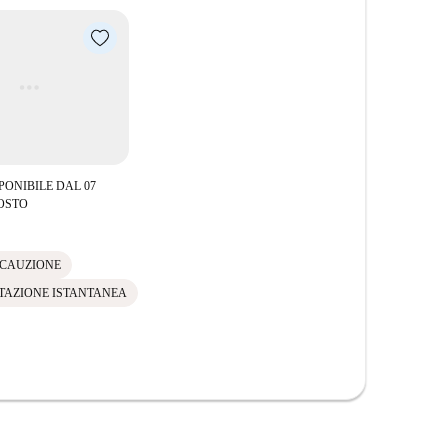
ican Food And Bar, il Tina's Superfood Deli e il
gamma di cucine ed esperienze, tutti raggiungibili a
 goditi comfort e accessibilità.
PONIBILE DAL 07
OSTO
 CAUZIONE
TAZIONE ISTANTANEA