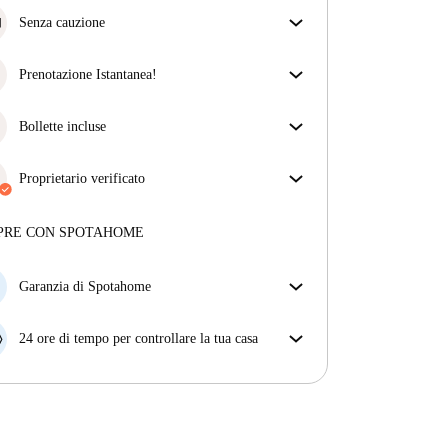
Senza cauzione
Semplifica il tuo budget con la nostra opzione di
trasloco senza deposito.
Prenotazione Istantanea!
Abbiamo ottime notizie, la tua richiesta di
prenotazione verrà accettata immediatamente se
Bollette incluse
rispetta
le condizioni di prenotazione istantanea.
Goditi una vita senza preoccupazioni con le bollette
incluse, che coprono l'affitto e le utenze per
Proprietario verificato
un'esperienza di affitto senza problemi.
Professionale
·
3 anni
con noi
Maggiori informazioni su questo locatore
PRE CON SPOTAHOME
Più sulla verifica
Garanzia di Spotahome
Se il proprietario di casa cancella la tua prenotazione
con breve preavviso, noi A) ti pagheremo un hotel e
24 ore di tempo per controllare la tua casa
ti aiuteremo a trovare un'altra nuova sistemazione, o
Se l'appartamento non è come te lo aspettavi
B) ti rimborseremo totalmente
dall'annuncio, faccelo sapere entro le prime 24 ore
dall'entrata e ci impegneremo per trovare una
soluzione.