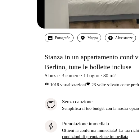
Fotografie
Mappa
Altre stanze
Stanza in un appartamento condivis
Berlino, tutte le bollette incluse
Stanza
3
camere
1
bagno
80
m2
visibility
favorite
1016
visualizzazioni
23
volte salvato come pref
Senza cauzione
Semplifica il tuo budget con la nostra opzio
Prenotazione immediata
Ottieni la conferma immediata! La tua richie
condizioni di prenotazione immediata