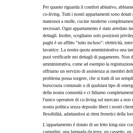
Per quanto riguarda il comfort abitativo, abbiam
co-living. Tutti i nostri appartamenti sono dotati d
materassi a molle, cucine moderne completamente a
necessari. Ogni appartamento è stato arredato in
dettagli. Inoltre, scegliamo solo posizioni privile
paghi è un affitto "tutto incluso": elettricità, i
lavatrice. La nostra quota amministrativa una tant
puoi verificarle nei dettagli di pagamento. No
amministrativa, come ad esempio la registrazione
offriamo un servizio di assistenza ai membri del
problema possa sorgere, che si tratti di un sempl
burocrazia comunale o di qualsiasi tipo di eme
della nostra comunità e ci fidiamo completamente
l'unico operatore di co-living sul mercato a non
nostra politica senza deposito liberi i nostri clien
flessibilità, adattandosi ai ritmi frenetici della lo
L'appartamento è dotato di un letto king-size con
comodini, una lampada da terra, un cassetto, un