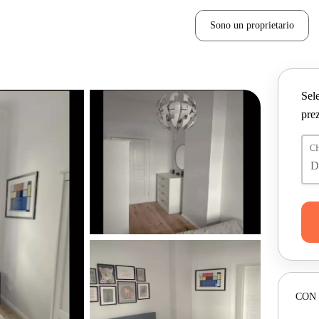
Sono un proprietario
Sele
prez
C
CON