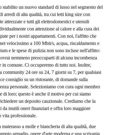
o stabilito un nuovo standard di lusso nel segmento del
i arredi di alta qualità, tra cui letti king size con
ttrezzate e tutti gli elettrodomestici e utensili
dividualmente con attenzione al calore e alla cura dei
giate per i nostri appartamenti. Con noi, l'affitto che
nternet velocissimo a 100 Mbit/s, acqua, riscaldamento e
um e le spese di pulizia non sono incluse nell'affitto:
n dovrai nemmeno preoccuparti di alcuna incombenza
 in comune. Ci occuperemo di tutto noi. Inoltre,
la community 24 ore su 24, 7 giorni su 7, per qualsiasi
ice consiglio su un ristorante, di domande sulla
rgenza personale. Selezioniamo con cura ogni membro
 di loro; questo è anche il motivo per cui siamo
 richiedere un deposito cauzionale. Crediamo che la
ti da inutili oneri finanziari e offra loro maggiore
ro vita professionale.
 materasso a molle e biancheria di alta qualità, due
 ampio armadio, opere d'arte moderna e una scrivania