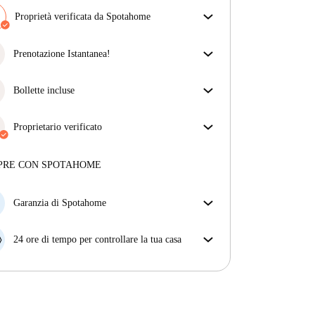
Proprietà verificata da Spotahome
Il nostro team ha verificato la casa per assicurarsi che
ottieni esattamente ciò che vedi nell'annuncio.
Prenotazione Istantanea!
Più sulla verifica
Abbiamo ottime notizie, la tua richiesta di
prenotazione verrà accettata immediatamente se
Bollette incluse
rispetta
le condizioni di prenotazione istantanea.
Goditi una vita senza preoccupazioni con le bollette
incluse, che coprono l'affitto e le utenze per
Proprietario verificato
un'esperienza di affitto senza problemi.
Professionale
·
5 anni
con noi
Maggiori informazioni su questo locatore
PRE CON SPOTAHOME
Più sulla verifica
Garanzia di Spotahome
Se il proprietario di casa cancella la tua prenotazione
con breve preavviso, noi A) ti pagheremo un hotel e
24 ore di tempo per controllare la tua casa
ti aiuteremo a trovare un'altra nuova sistemazione, o
Se l'appartamento non è come te lo aspettavi
B) ti rimborseremo totalmente
dall'annuncio, faccelo sapere entro le prime 24 ore
dall'entrata e ci impegneremo per trovare una
soluzione.