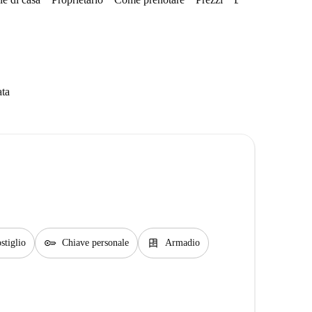
ata
key
dresser
stiglio
Chiave personale
Armadio