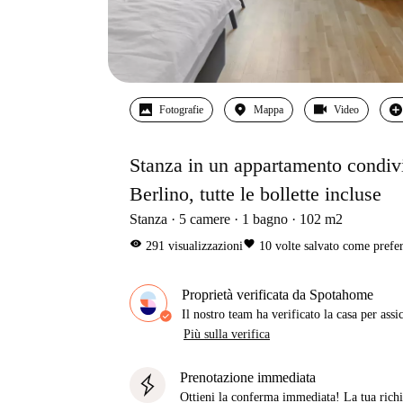
Fotografie
Mappa
Video
Stanza in un appartamento condivis
Berlino, tutte le bollette incluse
Stanza
5
camere
1
bagno
102
m2
visibility
favorite
291
visualizzazioni
10
volte salvato come prefer
Proprietà verificata da Spotahome
Il nostro team ha verificato la casa per assi
Più sulla verifica
Prenotazione immediata
Ottieni la conferma immediata! La tua richie