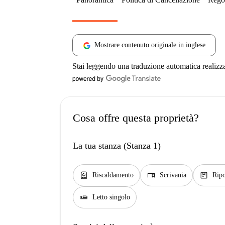
Mostrare contenuto originale in inglese
Stai leggendo una traduzione automatica realizz
Cosa offre questa proprietà?
La tua stanza (Stanza 1)
water_heater
desk
package
Riscaldamento
Scrivania
Ripo
airline_seat_flat
Letto singolo