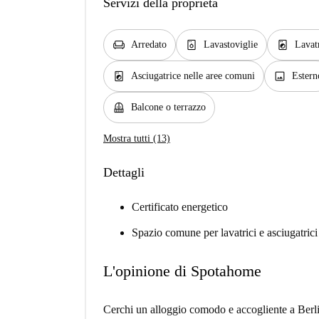
Servizi della proprietà
chair
dishwasher_gen
local_laundry_service
Arredato
Lavastoviglie
Lavat
local_laundry_service
image
Asciugatrice nelle aree comuni
Estern
balcony
Balcone o terrazzo
Mostra tutti (13)
Dettagli
Certificato energetico
Spazio comune per lavatrici e asciugatrici
L'opinione di Spotahome
Cerchi un alloggio comodo e accogliente a Berl