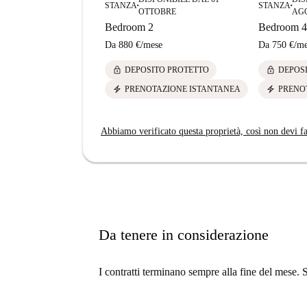
STANZA
STANZA
■
■
OTTOBRE
AG
Bedroom 2
Bedroom 4
Da
880 €
/
mese
Da
750 €
/
me
lock
lock
DEPOSITO PROTETTO
DEPOS
electric_bolt
electric_bolt
PRENOTAZIONE ISTANTANEA
PRENO
Abbiamo verificato questa proprietà, così non devi fa
Da tenere in considerazione
I contratti terminano sempre alla fine del mese. 