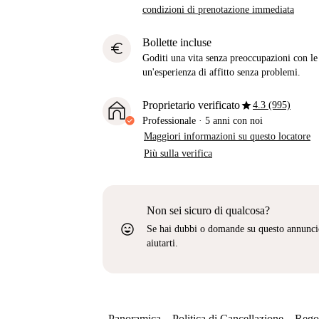
condizioni di prenotazione immediata
Bollette incluse
euro
Goditi una vita senza preoccupazioni con le b
un'esperienza di affitto senza problemi.
star
Proprietario verificato
4.3 (995)
Professionale
·
5 anni
con noi
Maggiori informazioni su questo locatore
Più sulla verifica
Non sei sicuro di qualcosa?
sentiment_very_satisfied
Se hai dubbi o domande su questo annunci
aiutarti.
Panoramica
Politica di Cancellazione
Regol