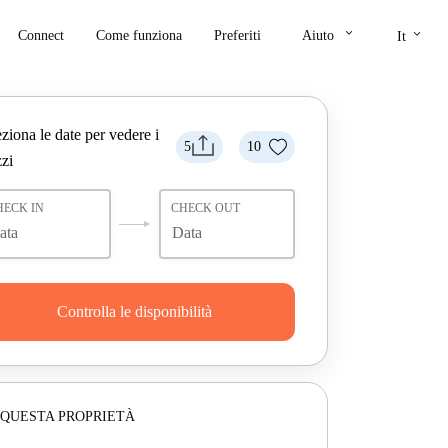
keyboard_arrow_down
keyboard_arrow_down
Connect
Come funziona
Preferiti
Aiuto
It
ziona le date per vedere i
5
10
zi
HECK IN
CHECK OUT
Controlla le disponibilità
 QUESTA PROPRIETÀ