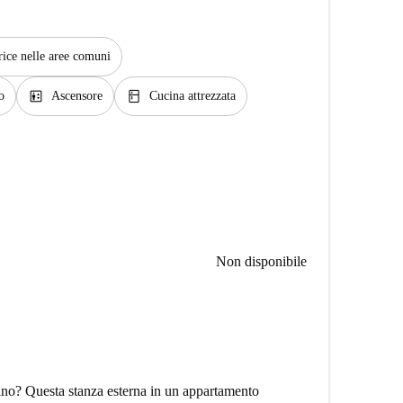
rice nelle aree comuni
elevator
kitchen
o
Ascensore
Cucina attrezzata
Non disponibile
ino? Questa stanza esterna in un appartamento