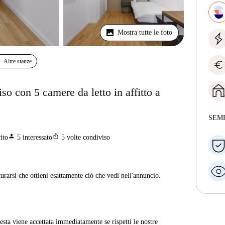
Mostra tutte le foto
Altre stanze
euro
o con 5 camere da letto in affitto a
SEM
person
ios_share
ito
5
interessato
5
volte condiviso
curarsi che ottieni esattamente ciò che vedi nell'annuncio.
sta viene accettata immediatamente se rispetti le nostre