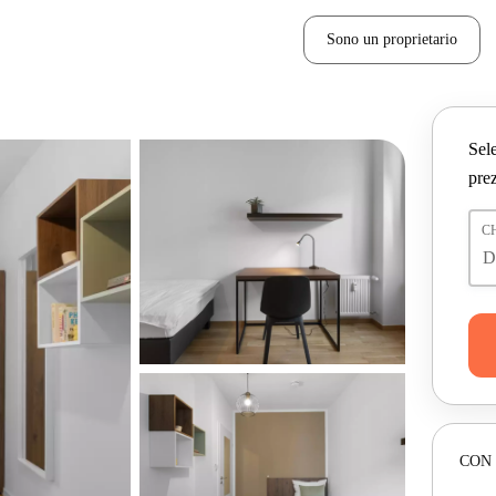
Sono un proprietario
Sele
prez
C
CON