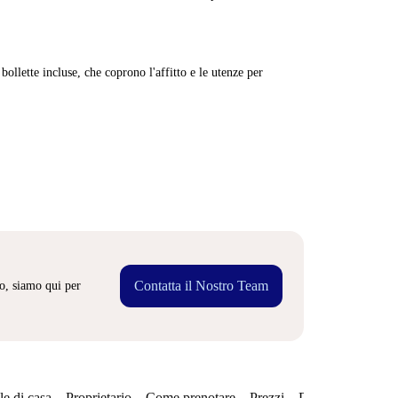
ollette incluse, che coprono l'affitto e le utenze per
Contatta il Nostro Team
o, siamo qui per
e di casa
Proprietario
Come prenotare
Prezzi
Disponibilità