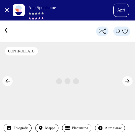
App Spotahome
Apri
5
13
CONTROLLATO
Fotografie
Mappa
Planimetria
Altre stanze