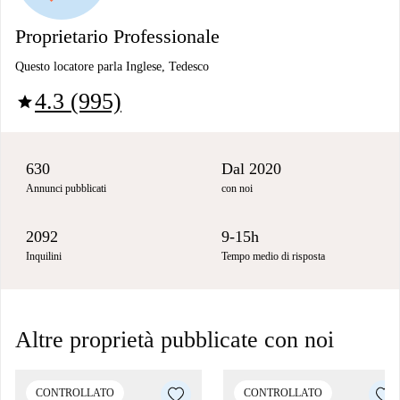
Proprietario Professionale
Questo locatore parla Inglese, Tedesco
4.3 (995)
star
630
Dal 2020
Annunci pubblicati
con noi
2092
9-15h
Inquilini
Tempo medio di risposta
Altre proprietà pubblicate con noi
CONTROLLATO
CONTROLLATO