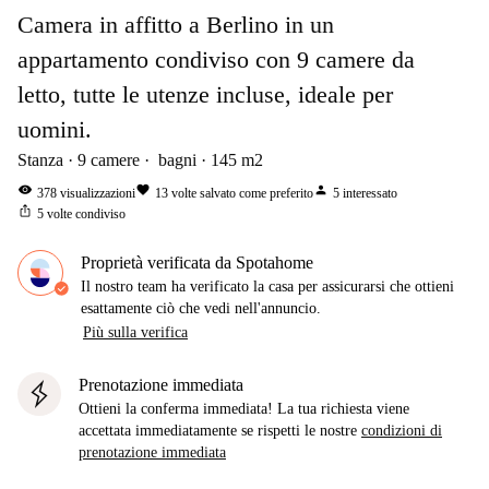
Camera in affitto a Berlino in un
appartamento condiviso con 9 camere da
letto, tutte le utenze incluse, ideale per
uomini.
Stanza
9
camere
bagni
145
m2
visibility
favorite
person
378
visualizzazioni
13
volte salvato come preferito
5
interessato
ios_share
5
volte condiviso
Proprietà verificata da Spotahome
Il nostro team ha verificato la casa per assicurarsi che ottieni
esattamente ciò che vedi nell'annuncio.
Più sulla verifica
Prenotazione immediata
Ottieni la conferma immediata! La tua richiesta viene
accettata immediatamente se rispetti le nostre
condizioni di
prenotazione immediata