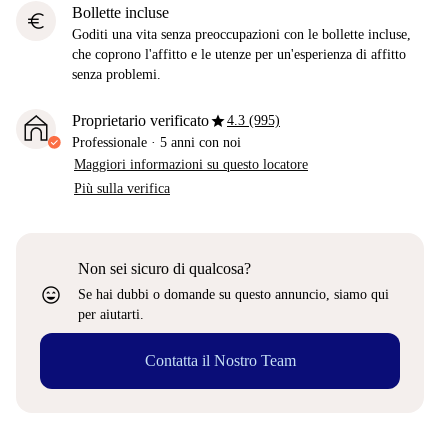
Bollette incluse
euro
Goditi una vita senza preoccupazioni con le bollette incluse,
che coprono l'affitto e le utenze per un'esperienza di affitto
senza problemi.
star
Proprietario verificato
4.3 (995)
Professionale
·
5 anni
con noi
Maggiori informazioni su questo locatore
Più sulla verifica
Non sei sicuro di qualcosa?
sentiment_very_satisfied
Se hai dubbi o domande su questo annuncio, siamo qui
per aiutarti.
Contatta il Nostro Team