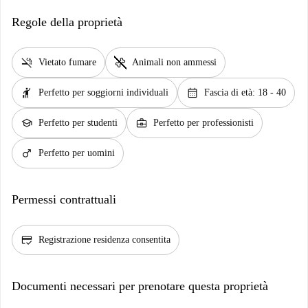
Regole della proprietà
smoke_free
pet_supplies
Vietato fumare
Animali non ammessi
hail
calendar_month
Perfetto per soggiorni individuali
Fascia di età: 18 - 40
school
business_center
Perfetto per studenti
Perfetto per professionisti
male
Perfetto per uomini
Permessi contrattuali
credit_score
Registrazione residenza consentita
Documenti necessari per prenotare questa proprietà