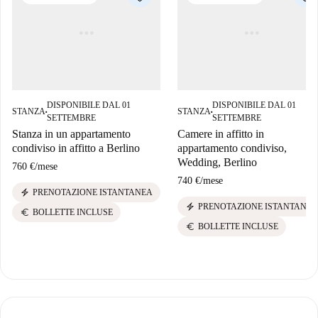
DISPONIBILE DAL 01
DISPONIBILE DAL 01
STANZA
STANZA
■
■
SETTEMBRE
SETTEMBRE
Stanza in un appartamento
Camere in affitto in
condiviso in affitto a Berlino
appartamento condiviso,
Wedding, Berlino
760 €
/
mese
740 €
/
mese
electric_bolt
PRENOTAZIONE ISTANTANEA
electric_bolt
PRENOTAZIONE ISTANTANEA
euro
BOLLETTE INCLUSE
euro
BOLLETTE INCLUSE