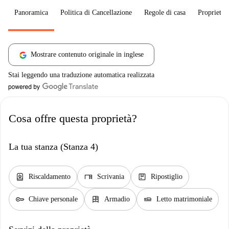
Panoramica
Politica di Cancellazione
Regole di casa
Proprietar
Mostrare contenuto originale in inglese
Stai leggendo una traduzione automatica realizzata
Cosa offre questa proprietà?
La tua stanza (Stanza 4)
water_heater
desk
package
Riscaldamento
Scrivania
Ripostiglio
key
dresser
airline_seat_flat
Chiave personale
Armadio
Letto matrimoniale