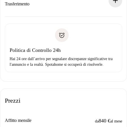
Se rifiutata: non ti addebiteremo nulla e ti proporremo
Trasferimento
alternative.
Concorda con il proprietario i dettagli del tuo arrivo, ritiro
Documenti richiesti se la proprietà è “
Spotahome plus
”.
delle chiavi, ecc.
Documento d'identità o Passaporto
Spotahome trasferirà il primo pagamento al proprietario
Prova di solvibilità
solo se non segnali problemi.
Domiciliazione del pagamento
Politica di Controllo 24h
Hai 24 ore dall’arrivo per segnalare discrepanze significative tra
l'annuncio e la realtà. Spotahome si occuperà di risolverle.
Prezzi
Affitto mensile
840 €
da
al mese