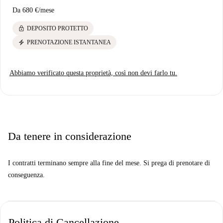
Da
680 €
/
mese
lock
DEPOSITO PROTETTO
electric_bolt
PRENOTAZIONE ISTANTANEA
Abbiamo verificato questa proprietà, così non devi farlo tu.
Da tenere in considerazione
I contratti terminano sempre alla fine del mese. Si prega di prenotare di
conseguenza.
Politica di Cancellazione