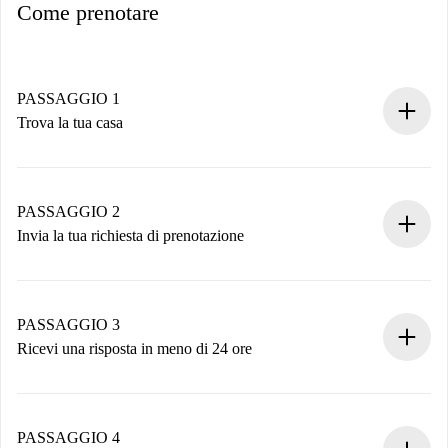
Come prenotare
PASSAGGIO 1
Trova la tua casa
Processo di prenotazione 100% online.
Case e Proprietari verificati.
Hai tutte le informazioni necessarie in anticipo.
PASSAGGIO 2
Invia la tua richiesta di prenotazione
Invia dettagli base del tuo profilo e metodo di pagamento.
Ricorda che non ti addebiteremo nulla finché il proprietario
non accetta.
PASSAGGIO 3
Ricevi una risposta in meno di 24 ore
Il proprietario ha fino a 24 ore per confermare.
Se accettata, ti addebiteremo il pagamento e ti metteremo in
contatto con il proprietario.
PASSAGGIO 4