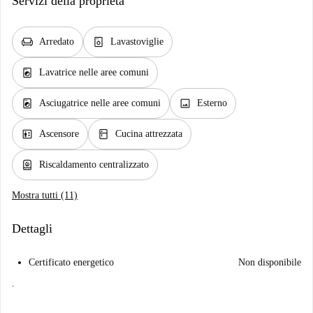
Servizi della proprietà
chair
dishwasher_gen
Arredato
Lavastoviglie
local_laundry_service
Lavatrice nelle aree comuni
local_laundry_service
image
Asciugatrice nelle aree comuni
Esterno
elevator
kitchen
Ascensore
Cucina attrezzata
water_heater
Riscaldamento centralizzato
Mostra tutti (11)
Dettagli
Certificato energetico
Non disponibile
.