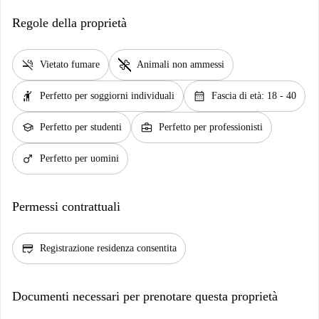
Regole della proprietà
smoke_free
pet_supplies
Vietato fumare
Animali non ammessi
hail
calendar_month
Perfetto per soggiorni individuali
Fascia di età: 18 - 40
school
business_center
Perfetto per studenti
Perfetto per professionisti
male
Perfetto per uomini
Permessi contrattuali
credit_score
Registrazione residenza consentita
Documenti necessari per prenotare questa proprietà