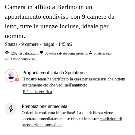
Camera in affitto a Berlino in un
appartamento condiviso con 9 camere da
letto, tutte le utenze incluse, ideale per
uomini.
Stanza
9
camere
bagni
145
m2
visibility
favorite
person
1262
visualizzazioni
50
volte salvato come preferito
6
interessato
ios_share
3
volte condiviso
Proprietà verificata da Spotahome
Il nostro team ha verificato la casa per assicurarsi che ottieni
esattamente ciò che vedi nell'annuncio.
Più sulla verifica
Prenotazione immediata
Ottieni la conferma immediata! La tua richiesta viene
accettata immediatamente se rispetti le nostre
condizioni di
prenotazione immediata