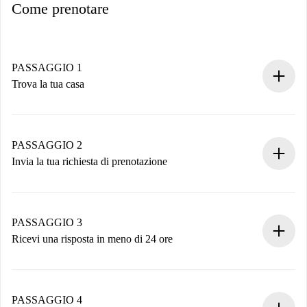
Come prenotare
PASSAGGIO 1
Trova la tua casa
Processo di prenotazione 100% online.
Case e Proprietari verificati.
Hai tutte le informazioni necessarie in anticipo.
PASSAGGIO 2
Invia la tua richiesta di prenotazione
Invia dettagli base del tuo profilo e metodo di pagamento.
Ricorda che non ti addebiteremo nulla finché il proprietario
non accetta.
PASSAGGIO 3
Ricevi una risposta in meno di 24 ore
Il proprietario ha fino a 24 ore per confermare.
Se accettata, ti addebiteremo il pagamento e ti metteremo in
contatto con il proprietario.
PASSAGGIO 4