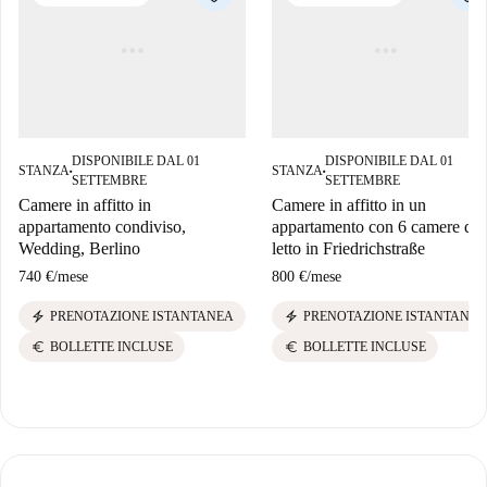
DISPONIBILE DAL 01
DISPONIBILE DAL 01
STANZA
STANZA
■
■
SETTEMBRE
SETTEMBRE
Camere in affitto in
Camere in affitto in un
appartamento condiviso,
appartamento con 6 camere da
Wedding, Berlino
letto in Friedrichstraße
740 €
/
mese
800 €
/
mese
electric_bolt
electric_bolt
PRENOTAZIONE ISTANTANEA
PRENOTAZIONE ISTANTANEA
euro
euro
BOLLETTE INCLUSE
BOLLETTE INCLUSE