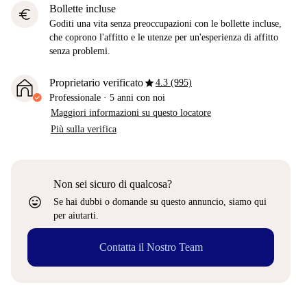
Bollette incluse
euro
Goditi una vita senza preoccupazioni con le bollette incluse,
che coprono l'affitto e le utenze per un'esperienza di affitto
senza problemi.
star
Proprietario verificato
4.3 (995)
Professionale
·
5 anni
con noi
Maggiori informazioni su questo locatore
Più sulla verifica
Non sei sicuro di qualcosa?
sentiment_very_satisfied
Se hai dubbi o domande su questo annuncio, siamo qui
per aiutarti.
Contatta il Nostro Team