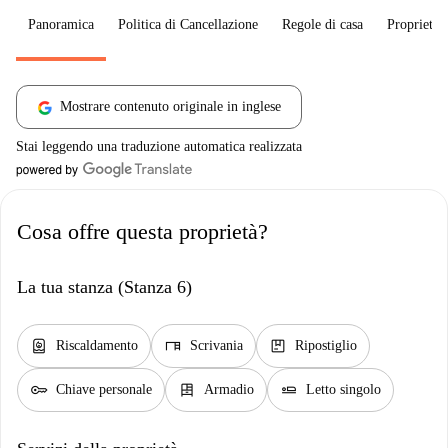
Panoramica
Politica di Cancellazione
Regole di casa
Proprietar
Mostrare contenuto originale in inglese
Stai leggendo una traduzione automatica realizzata
Cosa offre questa proprietà?
La tua stanza (Stanza 6)
water_heater
desk
package
Riscaldamento
Scrivania
Ripostiglio
key
dresser
airline_seat_flat
Chiave personale
Armadio
Letto singolo