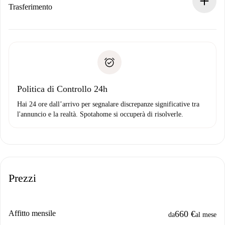
Se rifiutata: non ti addebiteremo nulla e ti proporremo
Trasferimento
alternative.
Concorda con il proprietario i dettagli del tuo arrivo, ritiro
Documenti richiesti se la proprietà è “
Spotahome plus
”.
delle chiavi, ecc.
Documento d'identità o Passaporto
Spotahome trasferirà il primo pagamento al proprietario
Prova di solvibilità
solo se non segnali problemi.
Domiciliazione del pagamento
Politica di Controllo 24h
Hai 24 ore dall’arrivo per segnalare discrepanze significative tra
l'annuncio e la realtà. Spotahome si occuperà di risolverle.
Prezzi
Affitto mensile
660 €
da
al mese