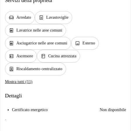
Servizi della proprietà
chair
dishwasher_gen
Arredato
Lavastoviglie
local_laundry_service
Lavatrice nelle aree comuni
local_laundry_service
image
Asciugatrice nelle aree comuni
Esterno
elevator
kitchen
Ascensore
Cucina attrezzata
water_heater
Riscaldamento centralizzato
Mostra tutti (11)
Dettagli
Certificato energetico
Non disponibile
.