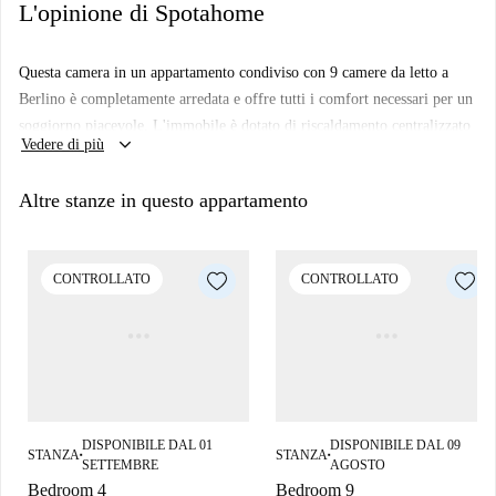
L'opinione di Spotahome
Questa camera in un appartamento condiviso con 9 camere da letto a
Berlino è completamente arredata e offre tutti i comfort necessari per un
soggiorno piacevole. L'immobile è dotato di riscaldamento centralizzato
keyboard_arrow_down
Vedere di più
e ascensore, e mette a disposizione degli inquilini una cucina attrezzata
con lavastoviglie e forno. L'affitto include tutte le utenze (elettricità,
Altre stanze in questo appartamento
acqua, gas e Wi-Fi). Si prega di notare che questo appartamento è adatto
solo a uomini professionisti e studenti.
L'appartamento si trova a Berlino, in prossimità di numerosi ristoranti,
CONTROLLATO
CONTROLLATO
tra cui Slim Chickens e Nanoosh, nonché di fast food come dean&david.
La zona offre una varietà di cucine, da quella mediterranea a quella
italiana, garantendo un'esperienza culinaria ricca e variegata.
DISPONIBILE DAL 01
DISPONIBILE DAL 09
STANZA
STANZA
■
■
SETTEMBRE
AGOSTO
Bedroom 4
Bedroom 9