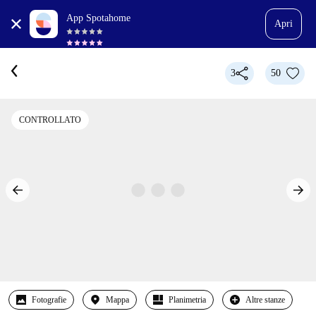
App Spotahome
Apri
3
50
CONTROLLATO
Fotografie
Mappa
Planimetria
Altre stanze