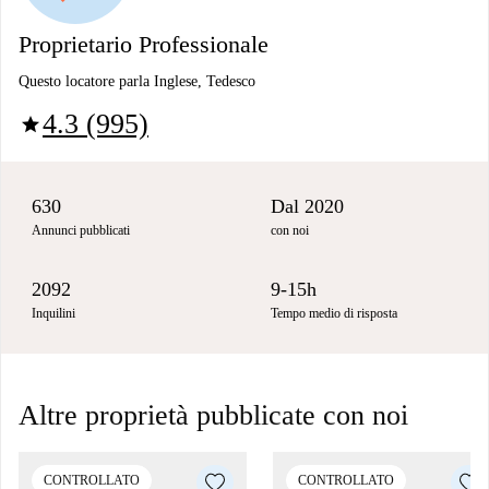
Proprietario Professionale
Questo locatore parla Inglese, Tedesco
4.3 (995)
star
630
Dal 2020
Annunci pubblicati
con noi
2092
9-15h
Inquilini
Tempo medio di risposta
Altre proprietà pubblicate con noi
CONTROLLATO
CONTROLLATO