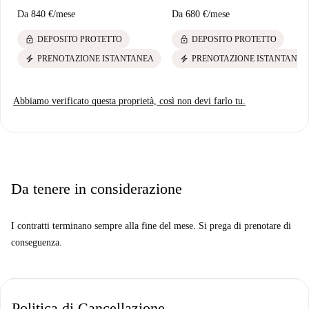
Da
840 €
/
mese
Da
680 €
/
mese
lock
lock
DEPOSITO PROTETTO
DEPOSITO PROTETTO
electric_bolt
electric_bolt
PRENOTAZIONE ISTANTANEA
PRENOTAZIONE ISTANTANEA
Abbiamo verificato questa proprietà, così non devi farlo tu.
Da tenere in considerazione
I contratti terminano sempre alla fine del mese. Si prega di prenotare di
conseguenza.
Politica di Cancellazione