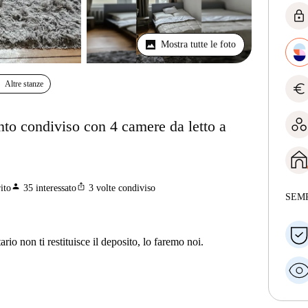
lock
Mostra tutte le foto
Altre stanze
euro
nto condiviso con 4 camere da letto a
person
ios_share
ito
35
interessato
3
volte condiviso
SEM
ario non ti restituisce il deposito, lo faremo noi.