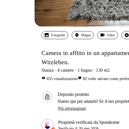
Fotografie
Mappa
Video
Camera in affitto in un appartame
Witzleben.
Stanza
4
camere
1
bagno
130
m2
visibility
favorite
655
visualizzazioni
82
volte salvato come prefer
Deposito protetto
lock
Siamo qui per aiutarti! Se il tuo propriet
Più informazioni
Proprietà verificata da Spotahome
Verificato il
20 gen 2026