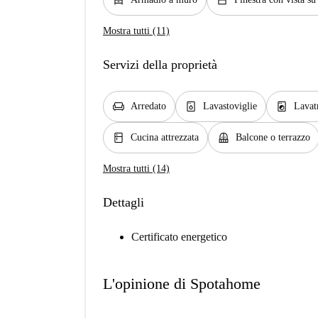
dresser
window_closed
Mostra tutti (11)
Servizi della proprietà
chair
dishwasher_gen
local_laundry_service
Arredato
Lavastoviglie
Lavat
kitchen
balcony
Cucina attrezzata
Balcone o terrazzo
Mostra tutti (14)
Dettagli
Certificato energetico
L'opinione di Spotahome