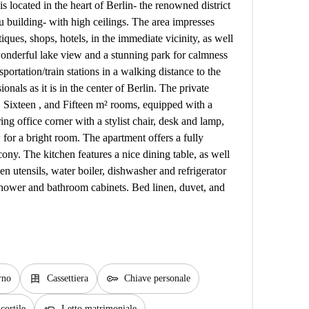
located in the heart of Berlin- the renowned district
bau building- with high ceilings. The area impresses
ques, shops, hotels, in the immediate vicinity, as well
onderful lake view and a stunning park for calmness
portation/train stations in a walking distance to the
ionals as it is in the center of Berlin. The private
 Sixteen , and Fifteen m² rooms, equipped with a
ing office corner with a stylist chair, desk and lamp,
for a bright room. The apartment offers a fully
ny. The kitchen features a nice dining table, as well
en utensils, water boiler, dishwasher and refrigerator
shower and bathroom cabinets. Bed linen, duvet, and
dresser
key
rno
Cassettiera
Chiave personale
cortile
Letto matrimoniale