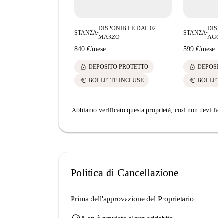
DISPONIBILE DAL 02
DIS
STANZA
STANZA
■
■
MARZO
AG
840 €
/
mese
599 €
/
mese
lock
lock
DEPOSITO PROTETTO
DEPOS
euro
euro
BOLLETTE INCLUSE
BOLLE
Abbiamo verificato questa proprietà, così non devi fa
Politica di Cancellazione
Prima dell'approvazione del Proprietario