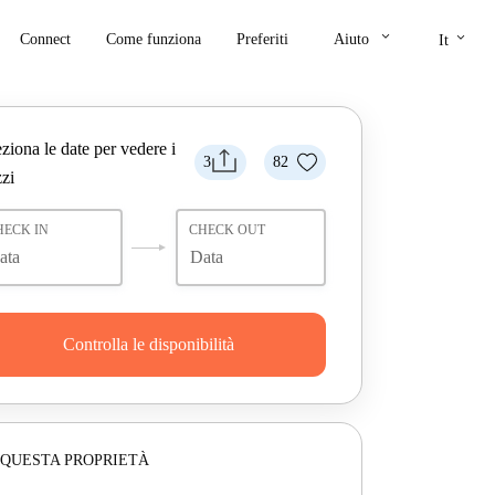
keyboard_arrow_down
keyboard_arrow_down
Connect
Come funziona
Preferiti
Aiuto
It
ziona le date per vedere i
3
82
zi
HECK IN
CHECK OUT
Controlla le disponibilità
 QUESTA PROPRIETÀ