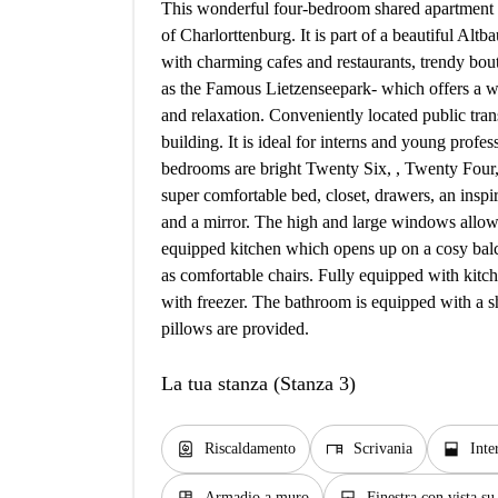
This wonderful four-bedroom shared apartment is 
of Charlorttenburg. It is part of a beautiful Alt
with charming cafes and restaurants, trendy bouti
as the Famous Lietzenseepark- which offers a w
and relaxation. Conveniently located public trans
building. It is ideal for interns and young profess
bedrooms are bright Twenty Six, , Twenty Four,
super comfortable bed, closet, drawers, an inspir
and a mirror. The high and large windows allow 
equipped kitchen which opens up on a cosy balco
as comfortable chairs. Fully equipped with kitch
with freezer. The bathroom is equipped with a 
pillows are provided.
La tua stanza (Stanza 3)
water_heater
desk
window_open
Riscaldamento
Scrivania
Inte
Armadio a muro
Finestra con vista su 