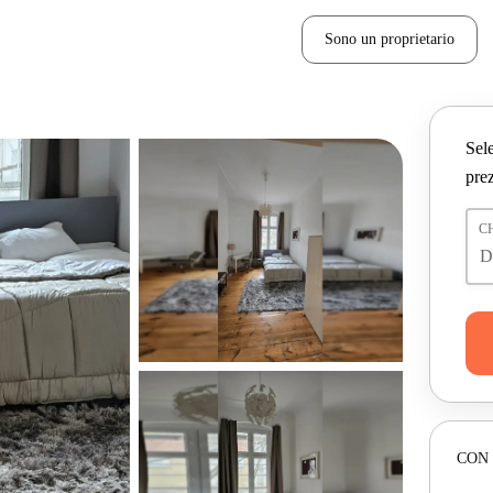
Sono un proprietario
Sele
prez
C
CON