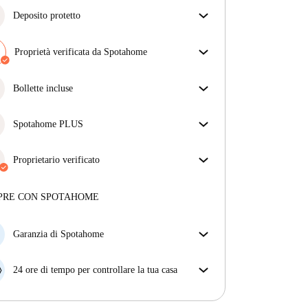
Deposito protetto
Siamo qui per aiutarti! Se il tuo proprietario non ti
restituisce il deposito, lo faremo noi.
Proprietà verificata da Spotahome
Più informazioni
Il nostro team ha verificato la casa per assicurarsi che
ottieni esattamente ciò che vedi nell'annuncio.
Bollette incluse
Più sulla verifica
Goditi una vita senza preoccupazioni con le bollette
incluse, che coprono l'affitto e le utenze per
Spotahome PLUS
un'esperienza di affitto senza problemi.
Offre l'esperienza più sicura per i nostri inquilini
fornendo accesso agli standard di sicurezza più
Proprietario verificato
elevati e un supporto aggiuntivo durante la
Privato
·
7 mesi
con noi
locazione.
Vedi di più
Maggiori informazioni su questo locatore
PRE CON SPOTAHOME
Più sulla verifica
Garanzia di Spotahome
Se il proprietario di casa cancella la tua prenotazione
con breve preavviso, noi A) ti pagheremo un hotel e
24 ore di tempo per controllare la tua casa
ti aiuteremo a trovare un'altra nuova sistemazione, o
Se l'appartamento non è come te lo aspettavi
B) ti rimborseremo totalmente
dall'annuncio, faccelo sapere entro le prime 24 ore