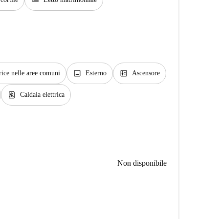
airline_seat_flat
image
elevator
rice nelle aree comuni
Esterno
Ascensore
water_heater
Caldaia elettrica
Non disponibile