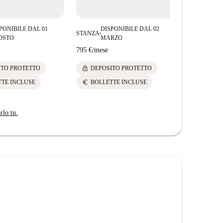
PONIBILE DAL 01
DISPONIBILE DAL 02
STANZA
■
OSTO
MARZO
795 €
/
mese
lock
ITO PROTETTO
DEPOSITO PROTETTO
euro
TTE INCLUSE
BOLLETTE INCLUSE
rlo tu.