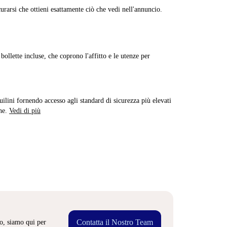
curarsi che ottieni esattamente ciò che vedi nell'annuncio.
ollette incluse, che coprono l'affitto e le utenze per
quilini fornendo accesso agli standard di sicurezza più elevati
ne.
Vedi di più
Contatta il Nostro Team
o, siamo qui per