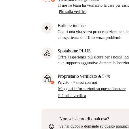
Il nostro team ha verificato la casa per assi
Più sulla verifica
Bollette incluse
euro
Goditi una vita senza preoccupazioni con le b
un'esperienza di affitto senza problemi.
Spotahome PLUS
Offre l'esperienza più sicura per i nostri in
e un supporto aggiuntivo durante la locazio
star
Proprietario verificato
5 (4)
Privato
·
7 mesi
con noi
Maggiori informazioni su questo locatore
Più sulla verifica
Non sei sicuro di qualcosa?
sentiment_very_satisfied
Se hai dubbi o domande su questo annunci