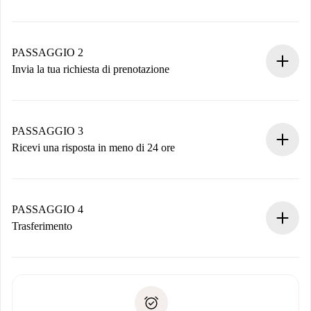
Processo di prenotazione 100% online.
Case e Proprietari verificati.
Hai tutte le informazioni necessarie in anticipo.
PASSAGGIO 2
Invia la tua richiesta di prenotazione
Invia dettagli base del tuo profilo e metodo di pagamento.
Ricorda che non ti addebiteremo nulla finché il proprietario
non accetta.
PASSAGGIO 3
Ricevi una risposta in meno di 24 ore
Il proprietario ha fino a 24 ore per confermare.
Se accettata, ti addebiteremo il pagamento e ti metteremo in
contatto con il proprietario.
PASSAGGIO 4
Se rifiutata: non ti addebiteremo nulla e ti proporremo
Trasferimento
alternative.
Concorda con il proprietario i dettagli del tuo arrivo, ritiro
Documenti richiesti se la proprietà è “
Spotahome plus
”.
delle chiavi, ecc.
Documento d'identità o Passaporto
Spotahome trasferirà il primo pagamento al proprietario
Prova di solvibilità
solo se non segnali problemi.
Domiciliazione del pagamento