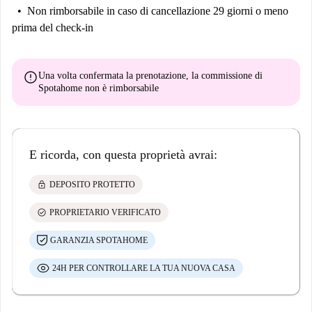
Non rimborsabile
in caso di cancellazione 29 giorni o meno
prima del check-in
error
Una volta confermata la prenotazione, la commissione di
Spotahome
non è rimborsabile
E ricorda, con questa proprietà avrai:
lock
DEPOSITO PROTETTO
check_circle
PROPRIETARIO VERIFICATO
GARANZIA SPOTAHOME
24H PER CONTROLLARE LA TUA NUOVA CASA