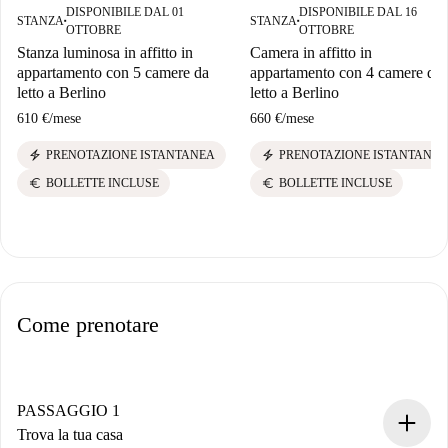
DISPONIBILE DAL 01
DISPONIBILE DAL 16
STANZA
STANZA
■
■
OTTOBRE
OTTOBRE
Stanza luminosa in affitto in
Camera in affitto in
appartamento con 5 camere da
appartamento con 4 camere da
letto a Berlino
letto a Berlino
610 €
/
mese
660 €
/
mese
electric_bolt
electric_bolt
PRENOTAZIONE ISTANTANEA
PRENOTAZIONE ISTANTANEA
euro
euro
BOLLETTE INCLUSE
BOLLETTE INCLUSE
Come prenotare
PASSAGGIO 1
Trova la tua casa