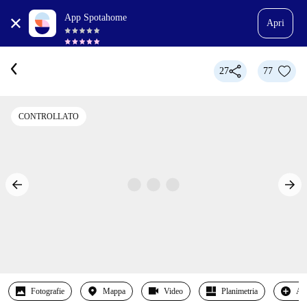
App Spotahome
Apri
27
77
CONTROLLATO
Fotografie
Mappa
Video
Planimetria
Alt