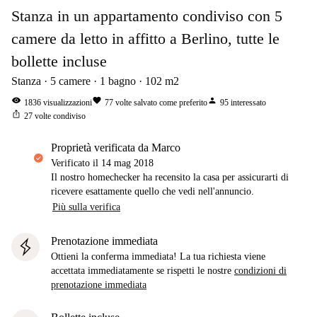
Stanza in un appartamento condiviso con 5
camere da letto in affitto a Berlino, tutte le
bollette incluse
Stanza
5
camere
1
bagno
102
m2
visibility
favorite
person
1836
visualizzazioni
77
volte salvato come preferito
95
interessato
ios_share
27
volte condiviso
proprietà verificata da Marco
Verificato il
14 mag 2018
Il nostro homechecker ha recensito la casa per assicurarti di
ricevere esattamente quello che vedi nell'annuncio.
Più sulla verifica
Prenotazione immediata
Ottieni la conferma immediata! La tua richiesta viene
accettata immediatamente se rispetti le nostre
condizioni di
prenotazione immediata