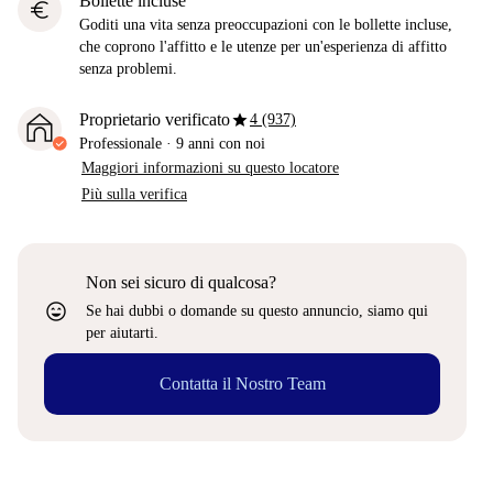
Bollette incluse
euro
Goditi una vita senza preoccupazioni con le bollette incluse,
che coprono l'affitto e le utenze per un'esperienza di affitto
senza problemi.
star
Proprietario verificato
4 (937)
Professionale
·
9 anni
con noi
Maggiori informazioni su questo locatore
Più sulla verifica
Non sei sicuro di qualcosa?
sentiment_very_satisfied
Se hai dubbi o domande su questo annuncio, siamo qui
per aiutarti.
Contatta il Nostro Team