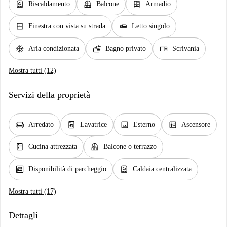
water_heater
balcony
dresser
Riscaldamento
Balcone
Armadio
window_closed
airline_seat_flat
Finestra con vista su strada
Letto singolo
ac_unit
soap
desk
Aria condizionata
Bagno privato
Scrivania
Mostra tutti (12)
Servizi della proprietà
chair
local_laundry_service
image
elevator
Arredato
Lavatrice
Esterno
Ascensore
kitchen
balcony
Cucina attrezzata
Balcone o terrazzo
garage
water_heater
Disponibilità di parcheggio
Caldaia centralizzata
Mostra tutti (17)
Dettagli