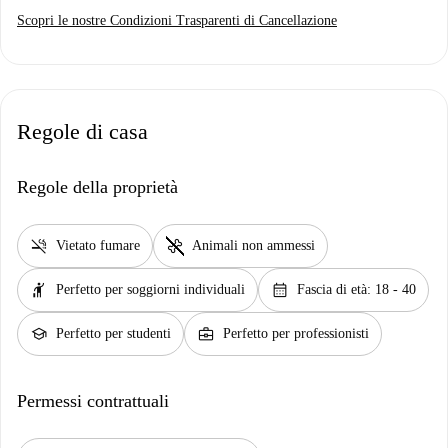
Scopri le nostre Condizioni Trasparenti di Cancellazione
Regole di casa
Regole della proprietà
smoke_free
pet_supplies
Vietato fumare
Animali non ammessi
hail
calendar_month
Perfetto per soggiorni individuali
Fascia di età: 18 - 40
school
business_center
Perfetto per studenti
Perfetto per professionisti
Permessi contrattuali