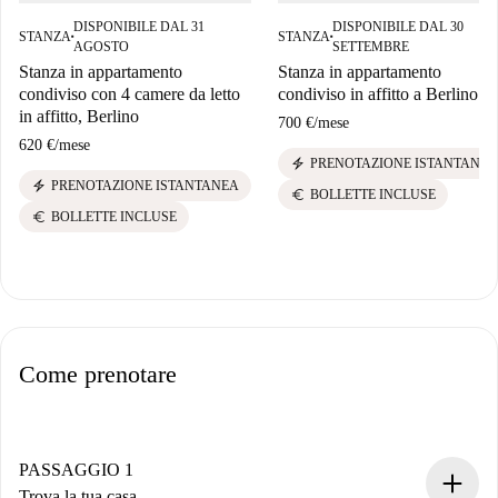
DISPONIBILE DAL 31
DISPONIBILE DAL 30
STANZA
STANZA
■
■
AGOSTO
SETTEMBRE
Stanza in appartamento
Stanza in appartamento
condiviso con 4 camere da letto
condiviso in affitto a Berlino
in affitto, Berlino
700 €
/
mese
620 €
/
mese
electric_bolt
PRENOTAZIONE ISTANTANEA
electric_bolt
PRENOTAZIONE ISTANTANEA
euro
BOLLETTE INCLUSE
euro
BOLLETTE INCLUSE
Come prenotare
PASSAGGIO 1
Trova la tua casa