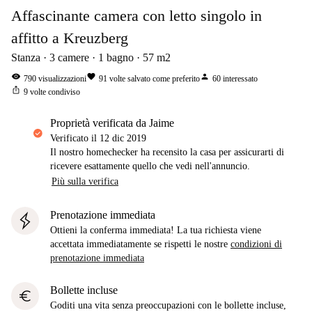
Affascinante camera con letto singolo in
affitto a Kreuzberg
Stanza
3
camere
1
bagno
57
m2
visibility
favorite
person
790
visualizzazioni
91
volte salvato come preferito
60
interessato
ios_share
9
volte condiviso
proprietà verificata da Jaime
Verificato il
12 dic 2019
Il nostro homechecker ha recensito la casa per assicurarti di
ricevere esattamente quello che vedi nell'annuncio.
Più sulla verifica
Prenotazione immediata
Ottieni la conferma immediata! La tua richiesta viene
accettata immediatamente se rispetti le nostre
condizioni di
prenotazione immediata
Bollette incluse
euro
Goditi una vita senza preoccupazioni con le bollette incluse,