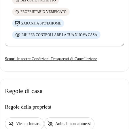
lock
DEPOSITO PROTETTO
check_circle
PROPRIETARIO VERIFICATO
GARANZIA SPOTAHOME
24H PER CONTROLLARE LA TUA NUOVA CASA
Scopri le nostre Condizioni Trasparenti di Cancellazione
Regole di casa
Regole della proprietà
smoke_free
pet_supplies
Vietato fumare
Animali non ammessi