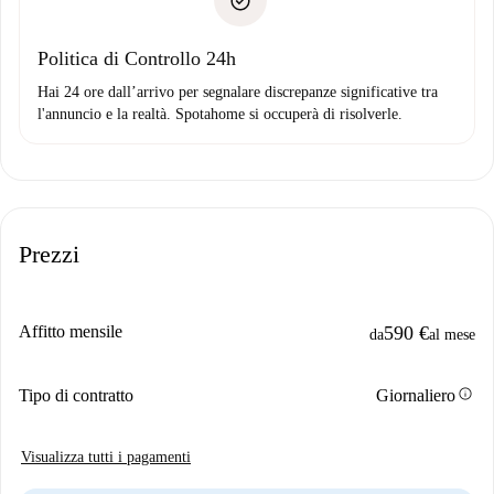
solo se non segnali problemi.
Domiciliazione del pagamento
Politica di Controllo 24h
Hai 24 ore dall’arrivo per segnalare discrepanze significative tra
l'annuncio e la realtà. Spotahome si occuperà di risolverle.
Prezzi
Affitto mensile
590 €
da
al mese
info
Tipo di contratto
Giornaliero
Visualizza tutti i pagamenti