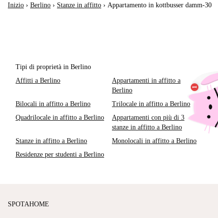
Inizio
›
Berlino
›
Stanze in affitto
›
Appartamento in kottbusser damm-30
Tipi di proprietà in Berlino
Affitti a Berlino
Appartamenti in affitto a
Berlino
Bilocali in affitto a Berlino
Trilocale in affitto a Berlino
Quadrilocale in affitto a Berlino
Appartamenti con più di 3
stanze in affitto a Berlino
Stanze in affitto a Berlino
Monolocali in affitto a Berlino
Residenze per studenti a Berlino
SPOTAHOME