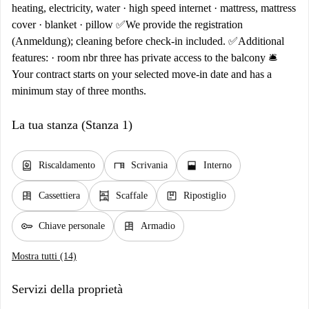
heating, electricity, water · high speed internet · mattress, mattress
cover · blanket · pillow ✅We provide the registration
(Anmeldung); cleaning before check-in included. ✅Additional
features: · room nbr three has private access to the balcony 🛎️
Your contract starts on your selected move-in date and has a
minimum stay of three months.
La tua stanza (Stanza 1)
water_heater
desk
window_open
Riscaldamento
Scrivania
Interno
dresser
shelves
package
Cassettiera
Scaffale
Ripostiglio
key
dresser
Chiave personale
Armadio
Mostra tutti (14)
Servizi della proprietà