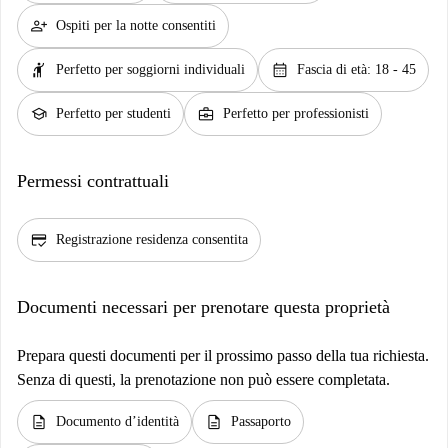
person_add
Ospiti per la notte consentiti
hail
calendar_month
Perfetto per soggiorni individuali
Fascia di età: 18 - 45
school
business_center
Perfetto per studenti
Perfetto per professionisti
Permessi contrattuali
credit_score
Registrazione residenza consentita
Documenti necessari per prenotare questa proprietà
Prepara questi documenti per il prossimo passo della tua richiesta.
Senza di questi, la prenotazione non può essere completata.
description
description
Documento d’identità
Passaporto