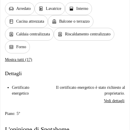
chair
local_laundry_service
window_open
Arredato
Lavatrice
Interno
kitchen
balcony
Cucina attrezzata
Balcone o terrazzo
water_heater
water_heater
Caldaia centralizzata
Riscaldamento centralizzato
oven_gen
Forno
Mostra tutti (17)
Dettagli
Certificato
Il certificato energetico è stato richiesto al
energetico
proprietario.
Vedi dettagli
Piano: 5°
L'opinione di Spotahome