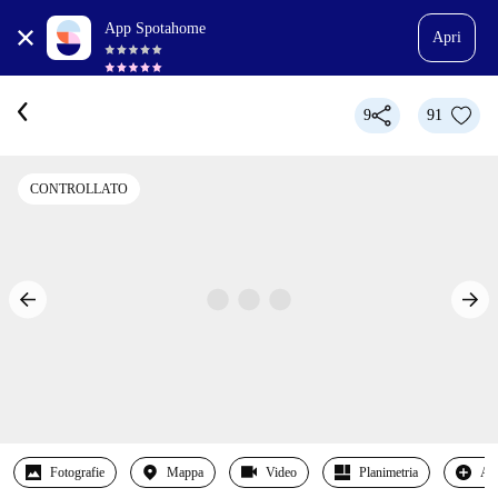
App Spotahome
Apri
9
91
CONTROLLATO
Fotografie
Mappa
Video
Planimetria
Alt