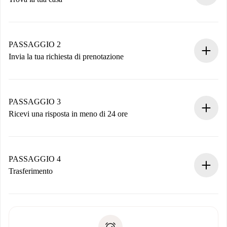
Processo di prenotazione 100% online.
Case e Proprietari verificati.
Hai tutte le informazioni necessarie in anticipo.
PASSAGGIO 2
Invia la tua richiesta di prenotazione
Invia dettagli base del tuo profilo e metodo di pagamento.
Ricorda che non ti addebiteremo nulla finché il proprietario
non accetta.
PASSAGGIO 3
Ricevi una risposta in meno di 24 ore
Il proprietario ha fino a 24 ore per confermare.
Se accettata, ti addebiteremo il pagamento e ti metteremo in
contatto con il proprietario.
PASSAGGIO 4
Se rifiutata: non ti addebiteremo nulla e ti proporremo
Trasferimento
alternative.
Concorda con il proprietario i dettagli del tuo arrivo, ritiro
Documenti richiesti se la proprietà è “
Spotahome plus
”.
delle chiavi, ecc.
Documento d'identità o Passaporto
Spotahome trasferirà il primo pagamento al proprietario
Prova di solvibilità