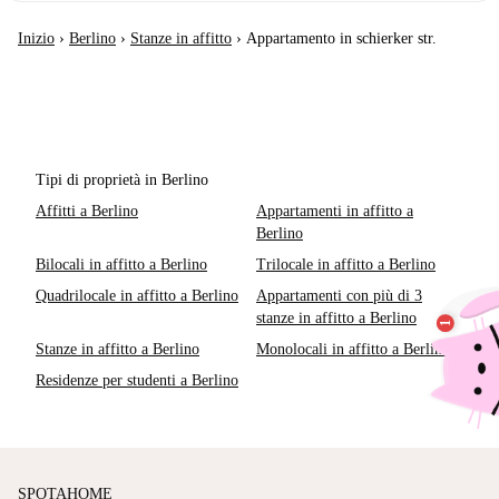
Inizio
›
Berlino
›
Stanze in affitto
›
Appartamento in schierker str.
Tipi di proprietà in Berlino
Affitti a Berlino
Appartamenti in affitto a
Berlino
Bilocali in affitto a Berlino
Trilocale in affitto a Berlino
Quadrilocale in affitto a Berlino
Appartamenti con più di 3
stanze in affitto a Berlino
Stanze in affitto a Berlino
Monolocali in affitto a Berlino
Residenze per studenti a Berlino
SPOTAHOME