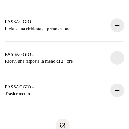
Processo di prenotazione 100% online.
Case e Proprietari verificati.
Hai tutte le informazioni necessarie in anticipo.
PASSAGGIO 2
Invia la tua richiesta di prenotazione
Invia dettagli base del tuo profilo e metodo di pagamento.
Ricorda che non ti addebiteremo nulla finché il proprietario
non accetta.
PASSAGGIO 3
Ricevi una risposta in meno di 24 ore
Il proprietario ha fino a 24 ore per confermare.
Se accettata, ti addebiteremo il pagamento e ti metteremo in
contatto con il proprietario.
PASSAGGIO 4
Se rifiutata: non ti addebiteremo nulla e ti proporremo
Trasferimento
alternative.
Concorda con il proprietario i dettagli del tuo arrivo, ritiro
Documenti richiesti se la proprietà è “
Spotahome plus
”.
delle chiavi, ecc.
Documento d'identità o Passaporto
Spotahome trasferirà il primo pagamento al proprietario
Prova di solvibilità
solo se non segnali problemi.
Domiciliazione del pagamento