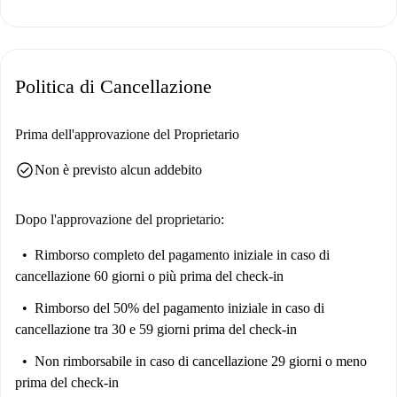
Spotahome per garantirne qualità e affidabilità. Nell'appartamento non è
consentito fumare e gli animali domestici sono ammessi.
L'appartamento si trova nella vivace città di Berlino. A breve distanza si
Politica di Cancellazione
trovano numerosi ristoranti e locali, come Zeyt e Za'Atar e Konditorei
Al-Iman, che offrono numerose opzioni per la ristorazione. Con un mix
di cucina locale e internazionale disponibile nelle vicinanze, sarete nella
Prima dell'approvazione del Proprietario
posizione ideale per gustare l'offerta gastronomica di Berlino. Prenotate
check_circle
Non è previsto alcun addebito
ora con Spotahome per assicurarvi questa sistemazione ideale.
Dopo l'approvazione del proprietario:
Rimborso completo del pagamento iniziale
in caso di
cancellazione 60 giorni o più prima del check-in
Rimborso del 50% del pagamento iniziale
in caso di
cancellazione tra 30 e 59 giorni prima del check-in
Non rimborsabile
in caso di cancellazione 29 giorni o meno
prima del check-in