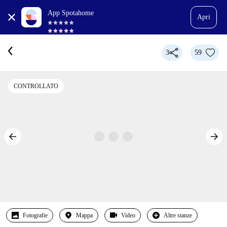
App Spotahome
Apri
3
59
CONTROLLATO
Fotografie
Mappa
Video
Altre stanze