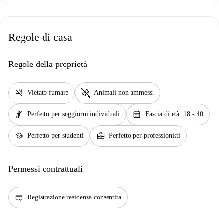
Regole di casa
Regole della proprietà
smoke_free
pet_supplies
Vietato fumare
Animali non ammessi
hail
calendar_month
Perfetto per soggiorni individuali
Fascia di età: 18 - 40
school
business_center
Perfetto per studenti
Perfetto per professionisti
Permessi contrattuali
credit_score
Registrazione residenza consentita