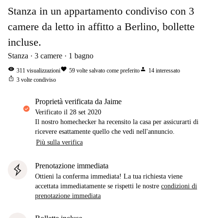
Stanza in un appartamento condiviso con 3
camere da letto in affitto a Berlino, bollette
incluse.
Stanza
3
camere
1
bagno
visibility
favorite
person
311
visualizzazioni
59
volte salvato come preferito
14
interessato
ios_share
3
volte condiviso
proprietà verificata da Jaime
Verificato il
28 set 2020
Il nostro homechecker ha recensito la casa per assicurarti di
ricevere esattamente quello che vedi nell'annuncio.
Più sulla verifica
Prenotazione immediata
Ottieni la conferma immediata! La tua richiesta viene
accettata immediatamente se rispetti le nostre
condizioni di
prenotazione immediata