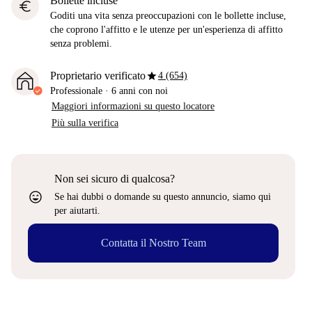
Bollette incluse
euro
Goditi una vita senza preoccupazioni con le bollette incluse,
che coprono l'affitto e le utenze per un'esperienza di affitto
senza problemi.
star
Proprietario verificato
4 (654)
Professionale
·
6 anni
con noi
Maggiori informazioni su questo locatore
Più sulla verifica
Non sei sicuro di qualcosa?
sentiment_very_satisfied
Se hai dubbi o domande su questo annuncio, siamo qui
per aiutarti.
Contatta il Nostro Team