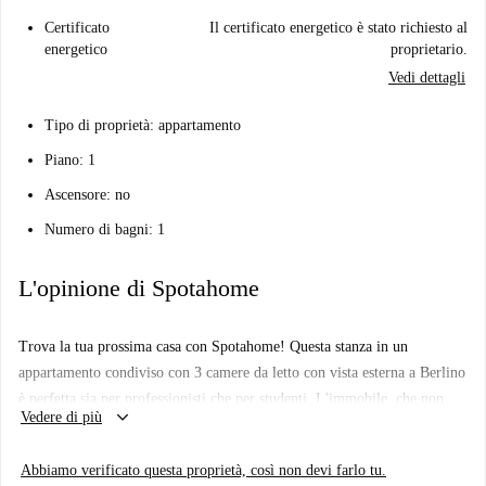
Certificato
Il certificato energetico è stato richiesto al
energetico
proprietario.
Vedi dettagli
Tipo di proprietà: appartamento
Piano: 1
Ascensore: no
Numero di bagni: 1
L'opinione di Spotahome
Trova la tua prossima casa con Spotahome! Questa stanza in un
appartamento condiviso con 3 camere da letto con vista esterna a Berlino
è perfetta sia per professionisti che per studenti. L'immobile, che non
keyboard_arrow_down
Vedere di più
può ospitare coppie, è arredato e dotato di una cucina ben attrezzata con
lavatrice e forno privati. Le spese di elettricità, acqua, gas, riscaldamento
Abbiamo verificato questa proprietà, così non devi farlo tu.
e Wi-Fi sono incluse e l'appartamento è stato verificato personalmente da