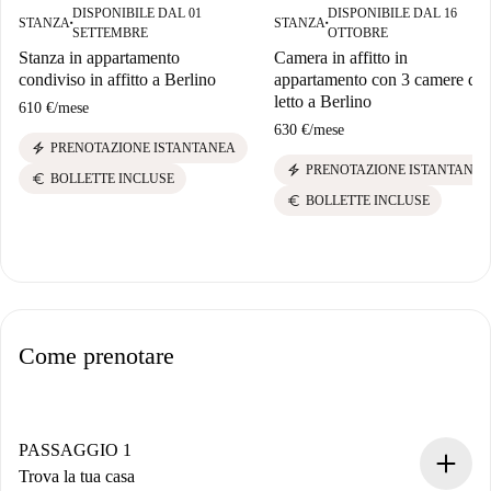
DISPONIBILE DAL 01
DISPONIBILE DAL 16
STANZA
STANZA
■
■
SETTEMBRE
OTTOBRE
Stanza in appartamento
Camera in affitto in
condiviso in affitto a Berlino
appartamento con 3 camere da
letto a Berlino
610 €
/
mese
630 €
/
mese
electric_bolt
PRENOTAZIONE ISTANTANEA
electric_bolt
PRENOTAZIONE ISTANTANEA
euro
BOLLETTE INCLUSE
euro
BOLLETTE INCLUSE
Come prenotare
PASSAGGIO 1
Trova la tua casa