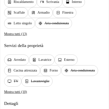
water_heater
desk
window_open
Riscaldamento
Scrivania
Interno
shelves
dresser
window_closed
Scaffale
Armadio
Finestra
airline_seat_flat
ac_unit
Letto singolo
Aria condizionata
Mostra tutti (13)
Servizi della proprietà
chair
local_laundry_service
image
Arredato
Lavatrice
Esterno
kitchen
oven_gen
ac_unit
Cucina attrezzata
Forno
Aria condizionata
tv
dishwasher_gen
TV
Lavastoviglie
Mostra tutti (10)
Dettagli