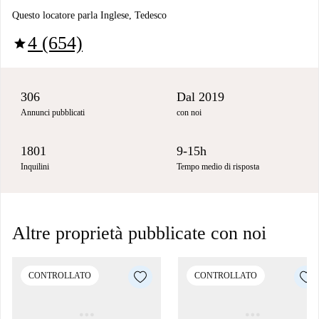
Questo locatore parla Inglese, Tedesco
4 (654)
star
306
Dal 2019
Annunci pubblicati
con noi
1801
9-15h
Inquilini
Tempo medio di risposta
Altre proprietà pubblicate con noi
CONTROLLATO
CONTROLLATO