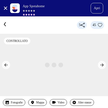
App Spotahome
Apri
5
45
CONTROLLATO
Fotografie
Mappa
Video
Altre stanze