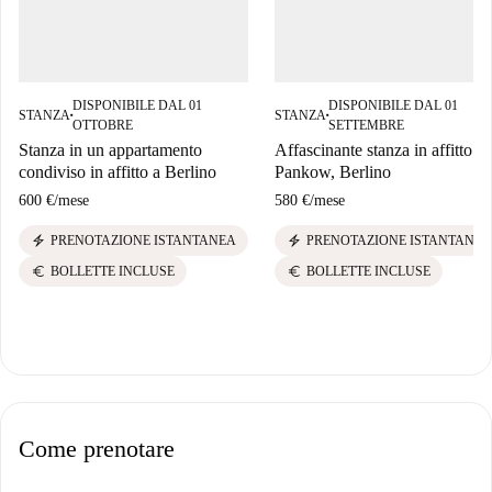
DISPONIBILE DAL 01
DISPONIBILE DAL 01
STANZA
STANZA
■
■
OTTOBRE
SETTEMBRE
Stanza in un appartamento
Affascinante stanza in affitto a
condiviso in affitto a Berlino
Pankow, Berlino
600 €
/
mese
580 €
/
mese
electric_bolt
electric_bolt
PRENOTAZIONE ISTANTANEA
PRENOTAZIONE ISTANTANEA
euro
euro
BOLLETTE INCLUSE
BOLLETTE INCLUSE
Come prenotare