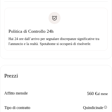
Concorda con il proprietario i dettagli del tuo arrivo, ritiro
Documenti richiesti se la proprietà è “
Spotahome plus
”.
delle chiavi, ecc.
Documento d'identità o Passaporto
Spotahome trasferirà il primo pagamento al proprietario
Prova di solvibilità
solo se non segnali problemi.
Domiciliazione del pagamento
Politica di Controllo 24h
Hai 24 ore dall’arrivo per segnalare discrepanze significative tra
l'annuncio e la realtà. Spotahome si occuperà di risolverle.
Prezzi
Affitto mensile
560 €
al mese
info
Tipo di contratto
Quindicinale