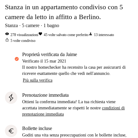
Stanza in un appartamento condiviso con 5
camere da letto in affitto a Berlino.
Stanza
5
camere
1
bagno
visibility
favorite
person
278
visualizzazioni
45
volte salvato come preferito
13
interessato
ios_share
5
volte condiviso
proprietà verificata da Jaime
Verificato il
15 mar 2021
Il nostro homechecker ha recensito la casa per assicurarti di
ricevere esattamente quello che vedi nell'annuncio.
Più sulla verifica
Prenotazione immediata
Ottieni la conferma immediata! La tua richiesta viene
accettata immediatamente se rispetti le nostre
condizioni di
prenotazione immediata
Bollette incluse
euro
Goditi una vita senza preoccupazioni con le bollette incluse,