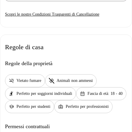
Scopri le nostre Condizioni Trasparenti di Cancellazione
Regole di casa
Regole della proprietà
smoke_free
pet_supplies
Vietato fumare
Animali non ammessi
hail
calendar_month
Perfetto per soggiorni individuali
Fascia di età: 18 - 40
school
business_center
Perfetto per studenti
Perfetto per professionisti
Permessi contrattuali