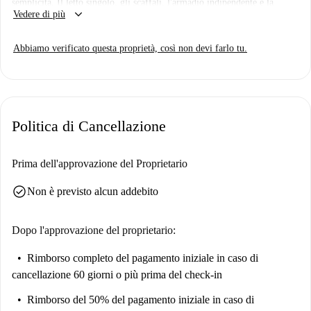
semplicità. Il letto singolo, gli scaffali, l'armadio indipendente e la
keyboard_arrow_down
Vedere di più
scrivania ti garantiscono tutto il necessario. L'appartamento è esterno e
riscaldato, assicurando un ambiente accogliente anche in inverno. Non è
Abbiamo verificato questa proprietà, così non devi farlo tu.
disponibile la connessione internet.
Situato a Berlino, questo alloggio vanta la vicinanza a numerose
attrazioni e servizi. Petersburger Platz, Der Wal von Friedrichshain e
Frankfurter Tor sono tra i principali punti di interesse turistico nelle
Politica di Cancellazione
vicinanze. Per mangiare, puoi provare Tio Café Bar, Pizza Cool e
Kiezküche Friedrichshain. Tra le opzioni per lo shopping, Denns
BioMarkt Berlin, Edeka, E-Center e Kiezmarkt.
Prima dell'approvazione del Proprietario
check_circle
Non è previsto alcun addebito
Dopo l'approvazione del proprietario:
Rimborso completo del pagamento iniziale
in caso di
cancellazione 60 giorni o più prima del check-in
Rimborso del 50% del pagamento iniziale
in caso di