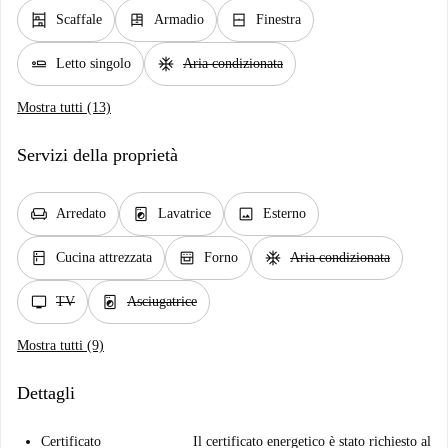
shelves
dresser
window_closed
Scaffale
Armadio
Finestra
airline_seat_flat
ac_unit
Letto singolo
Aria condizionata
Mostra tutti (13)
Servizi della proprietà
chair
local_laundry_service
image
Arredato
Lavatrice
Esterno
kitchen
oven_gen
ac_unit
Cucina attrezzata
Forno
Aria condizionata
tv
local_laundry_service
TV
Asciugatrice
Mostra tutti (9)
Dettagli
Certificato
Il certificato energetico è stato richiesto al