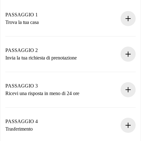
PASSAGGIO 1
Trova la tua casa
Processo di prenotazione 100% online.
Case e Proprietari verificati.
Hai tutte le informazioni necessarie in anticipo.
PASSAGGIO 2
Invia la tua richiesta di prenotazione
Invia dettagli base del tuo profilo e metodo di pagamento.
Ricorda che non ti addebiteremo nulla finché il proprietario
non accetta.
PASSAGGIO 3
Ricevi una risposta in meno di 24 ore
Il proprietario ha fino a 24 ore per confermare.
Se accettata, ti addebiteremo il pagamento e ti metteremo in
contatto con il proprietario.
PASSAGGIO 4
Se rifiutata: non ti addebiteremo nulla e ti proporremo
Trasferimento
alternative.