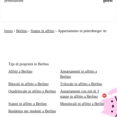
prenotazione
giorni
Inizio
›
Berlino
›
Stanze in affitto
›
Appartamento in petersburger str.
Tipi di proprietà in Berlino
Affitti a Berlino
Appartamenti in affitto a
Berlino
Bilocali in affitto a Berlino
Trilocale in affitto a Berlino
Quadrilocale in affitto a Berlino
Appartamenti con più di 3
stanze in affitto a Berlino
Stanze in affitto a Berlino
Monolocali in affitto a Berlino
Residenze per studenti a Berlino