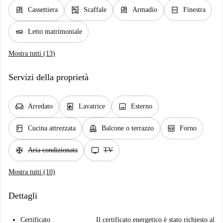
dresser
shelves
dresser
window_closed
Cassettiera
Scaffale
Armadio
Finestra
airline_seat_flat
Letto matrimoniale
Mostra tutti (13)
Servizi della proprietà
chair
local_laundry_service
image
Arredato
Lavatrice
Esterno
kitchen
balcony
oven_gen
Cucina attrezzata
Balcone o terrazzo
Forno
ac_unit
tv
Aria condizionata
TV
Mostra tutti (10)
Dettagli
Certificato
Il certificato energetico è stato richiesto al