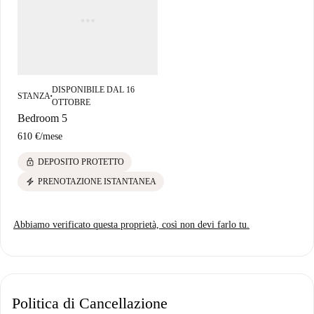
DISPONIBILE DAL 16
STANZA
■
OTTOBRE
Bedroom 5
610 €
/
mese
lock
DEPOSITO PROTETTO
electric_bolt
PRENOTAZIONE ISTANTANEA
Abbiamo verificato questa proprietà, così non devi farlo tu.
Politica di Cancellazione