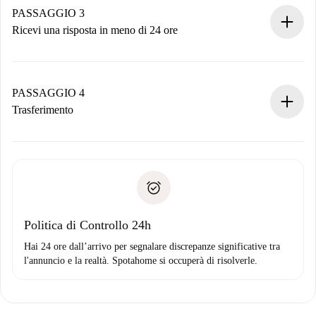
non accetta.
PASSAGGIO 3
Ricevi una risposta in meno di 24 ore
Il proprietario ha fino a 24 ore per confermare.
Se accettata, ti addebiteremo il pagamento e ti metteremo in
contatto con il proprietario.
PASSAGGIO 4
Se rifiutata: non ti addebiteremo nulla e ti proporremo
Trasferimento
alternative.
Concorda con il proprietario i dettagli del tuo arrivo, ritiro
Documenti richiesti se la proprietà è “
Spotahome plus
”.
delle chiavi, ecc.
Documento d'identità o Passaporto
Spotahome trasferirà il primo pagamento al proprietario
Prova di solvibilità
solo se non segnali problemi.
Domiciliazione del pagamento
Politica di Controllo 24h
Hai 24 ore dall’arrivo per segnalare discrepanze significative tra
l'annuncio e la realtà. Spotahome si occuperà di risolverle.