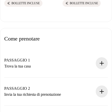
euro
euro
BOLLETTE INCLUSE
BOLLETTE INCLUSE
Come prenotare
PASSAGGIO 1
Trova la tua casa
Processo di prenotazione 100% online.
Case e Proprietari verificati.
Hai tutte le informazioni necessarie in anticipo.
PASSAGGIO 2
Invia la tua richiesta di prenotazione
Invia dettagli base del tuo profilo e metodo di pagamento.
Ricorda che non ti addebiteremo nulla finché il proprietario