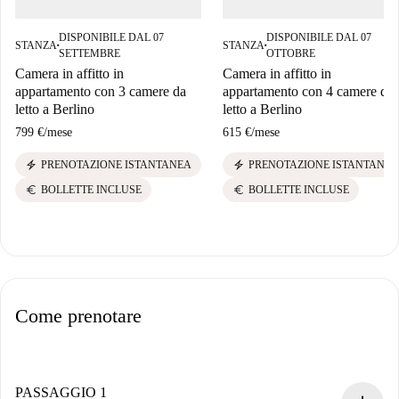
DISPONIBILE DAL 07
DISPONIBILE DAL 07
STANZA
STANZA
■
■
SETTEMBRE
OTTOBRE
Camera in affitto in
Camera in affitto in
appartamento con 3 camere da
appartamento con 4 camere da
letto a Berlino
letto a Berlino
799 €
/
mese
615 €
/
mese
electric_bolt
electric_bolt
PRENOTAZIONE ISTANTANEA
PRENOTAZIONE ISTANTANEA
euro
euro
BOLLETTE INCLUSE
BOLLETTE INCLUSE
Come prenotare
PASSAGGIO 1