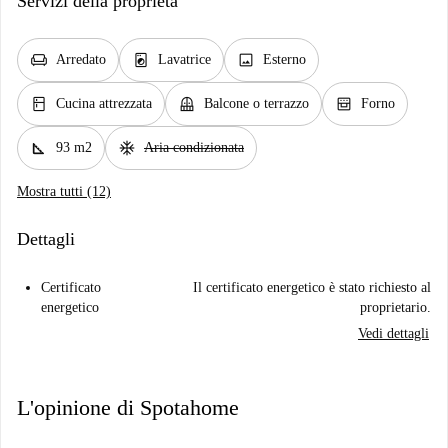
Servizi della proprietà
chair
local_laundry_service
image
Arredato
Lavatrice
Esterno
kitchen
balcony
oven_gen
Cucina attrezzata
Balcone o terrazzo
Forno
square_foot
ac_unit
93 m2
Aria condizionata
Mostra tutti (12)
Dettagli
Certificato
Il certificato energetico è stato richiesto al
energetico
proprietario.
Vedi dettagli
L'opinione di Spotahome