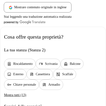
Mostrare contenuto originale in inglese
Stai leggendo una traduzione automatica realizzata
Cosa offre questa proprietà?
La tua stanza (Stanza 2)
water_heater
desk
balcony
Riscaldamento
Scrivania
Balcone
image
dresser
shelves
Esterno
Cassettiera
Scaffale
key
dresser
Chiave personale
Armadio
Mostra tutti (13)