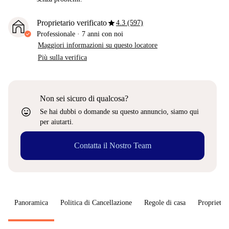
star
Proprietario verificato
4.3 (597)
Professionale
·
7 anni
con noi
Maggiori informazioni su questo locatore
Più sulla verifica
Non sei sicuro di qualcosa?
sentiment_very_satisfied
Se hai dubbi o domande su questo annuncio, siamo qui
per aiutarti.
Contatta il Nostro Team
Panoramica
Politica di Cancellazione
Regole di casa
Proprietar