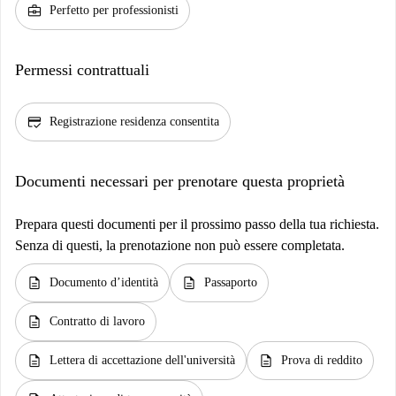
business_center
Perfetto per professionisti
Permessi contrattuali
credit_score
Registrazione residenza consentita
Documenti necessari per prenotare questa proprietà
Prepara questi documenti per il prossimo passo della tua richiesta.
Senza di questi, la prenotazione non può essere completata.
description
description
Documento d’identità
Passaporto
description
Contratto di lavoro
description
description
Lettera di accettazione dell'università
Prova di reddito