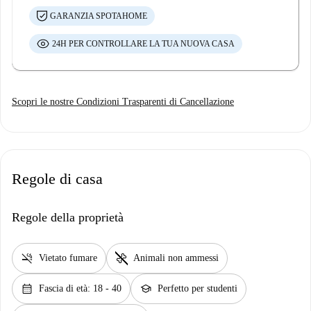
GARANZIA SPOTAHOME
24H PER CONTROLLARE LA TUA NUOVA CASA
Scopri le nostre Condizioni Trasparenti di Cancellazione
Regole di casa
Regole della proprietà
smoke_free
pet_supplies
Vietato fumare
Animali non ammessi
calendar_month
school
Fascia di età: 18 - 40
Perfetto per studenti