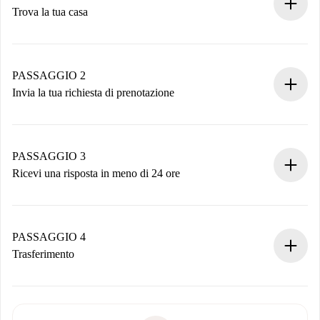
Trova la tua casa
Processo di prenotazione 100% online.
Case e Proprietari verificati.
Hai tutte le informazioni necessarie in anticipo.
PASSAGGIO 2
Invia la tua richiesta di prenotazione
Invia dettagli base del tuo profilo e metodo di pagamento.
Ricorda che non ti addebiteremo nulla finché il proprietario
non accetta.
PASSAGGIO 3
Ricevi una risposta in meno di 24 ore
Il proprietario ha fino a 24 ore per confermare.
Se accettata, ti addebiteremo il pagamento e ti metteremo in
contatto con il proprietario.
PASSAGGIO 4
Se rifiutata: non ti addebiteremo nulla e ti proporremo
Trasferimento
alternative.
Concorda con il proprietario i dettagli del tuo arrivo, ritiro
Documenti richiesti se la proprietà è “
Spotahome plus
”.
delle chiavi, ecc.
Documento d'identità o Passaporto
Spotahome trasferirà il primo pagamento al proprietario