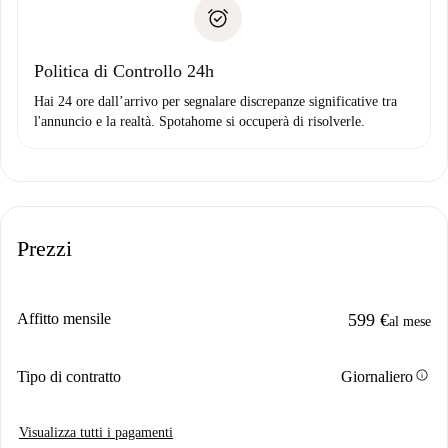
Prova di solvibilità
solo se non segnali problemi.
Domiciliazione del pagamento
Politica di Controllo 24h
Hai 24 ore dall’arrivo per segnalare discrepanze significative tra
l'annuncio e la realtà. Spotahome si occuperà di risolverle.
Prezzi
Affitto mensile
599 €
al mese
info
Tipo di contratto
Giornaliero
Visualizza tutti i pagamenti