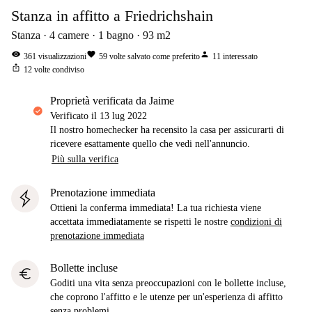
Stanza in affitto a Friedrichshain
Stanza
4
camere
1
bagno
93
m2
visibility
favorite
person
361
visualizzazioni
59
volte salvato come preferito
11
interessato
ios_share
12
volte condiviso
proprietà verificata da Jaime
Verificato il
13 lug 2022
Il nostro homechecker ha recensito la casa per assicurarti di
ricevere esattamente quello che vedi nell'annuncio.
Più sulla verifica
Prenotazione immediata
Ottieni la conferma immediata! La tua richiesta viene
accettata immediatamente se rispetti le nostre
condizioni di
prenotazione immediata
Bollette incluse
euro
Goditi una vita senza preoccupazioni con le bollette incluse,
che coprono l'affitto e le utenze per un'esperienza di affitto
senza problemi.