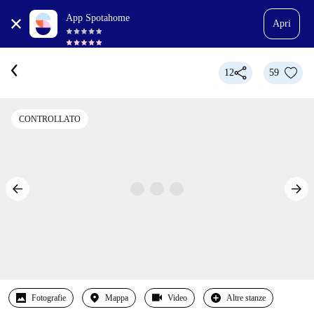
App Spotahome
Apri
12
59
CONTROLLATO
Fotografie
Mappa
Video
Altre stanze