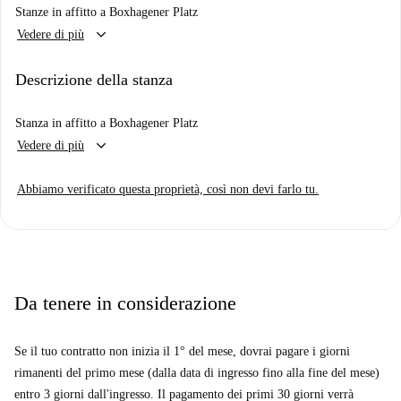
Stanze in affitto a Boxhagener Platz
keyboard_arrow_down
Vedere di più
Descrizione della stanza
Stanza in affitto a Boxhagener Platz
keyboard_arrow_down
Vedere di più
Abbiamo verificato questa proprietà, così non devi farlo tu.
Da tenere in considerazione
Se il tuo contratto non inizia il 1° del mese, dovrai pagare i giorni
rimanenti del primo mese (dalla data di ingresso fino alla fine del mese)
entro 3 giorni dall'ingresso. Il pagamento dei primi 30 giorni verrà