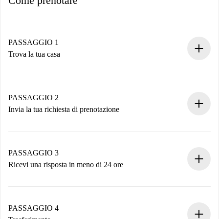
Come prenotare
PASSAGGIO 1
Trova la tua casa
Processo di prenotazione 100% online.
Case e Proprietari verificati.
Hai tutte le informazioni necessarie in anticipo.
PASSAGGIO 2
Invia la tua richiesta di prenotazione
Invia dettagli base del tuo profilo e metodo di pagamento.
Ricorda che non ti addebiteremo nulla finché il proprietario
non accetta.
PASSAGGIO 3
Ricevi una risposta in meno di 24 ore
Il proprietario ha fino a 24 ore per confermare.
Se accettata, ti addebiteremo il pagamento e ti metteremo in
contatto con il proprietario.
PASSAGGIO 4