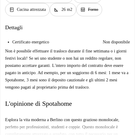
kitchen
square_foot
oven_gen
Cucina attrezzata
26 m2
Forno
Dettagli
Certificato energetico
Non disponibile
Non è possibile effettuare il trasloco durante il fine settimana o i giorni
festivi locali! Se sei uno studente o non hai un reddito regolare, non
possiamo accettare garanti. L'intero importo del contratto deve essere
pagato in anticipo. Ad esempio, per un soggiorno di 6 mesi: 1 mese va a
Spotahome, 3 mesi sono il deposito cauzionale e gli ultimi 2 mesi
vengono pagati al proprietario prima del trasloco.
L'opinione di Spotahome
Esplora la vita moderna a Berlino con questo grazioso monolocale,
perfetto per professionisti, studenti e coppie. Questo monolocale è
completamente attrezzato e arredato, con tutto il necessario per un