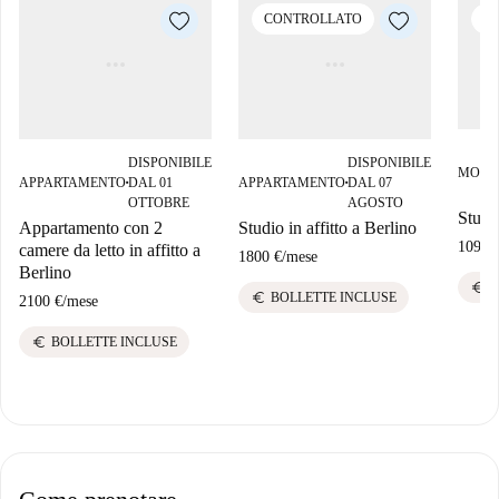
CONTROLLATO
C
DISPONIBILE
DISPONIBILE
MONO
APPARTAMENTO
DAL 01
APPARTAMENTO
DAL 07
■
■
OTTOBRE
AGOSTO
Studio
Appartamento con 2
Studio in affitto a Berlino
1090 
camere da letto in affitto a
1800 €
/
mese
Berlino
euro
B
euro
BOLLETTE INCLUSE
2100 €
/
mese
euro
BOLLETTE INCLUSE