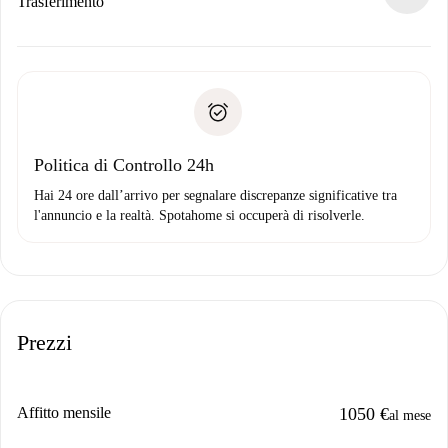
Se rifiutata: non ti addebiteremo nulla e ti proporremo
Trasferimento
alternative.
Concorda con il proprietario i dettagli del tuo arrivo, ritiro
Documenti richiesti se la proprietà è “
Spotahome plus
”.
delle chiavi, ecc.
Documento d'identità o Passaporto
Spotahome trasferirà il primo pagamento al proprietario
Prova di solvibilità
solo se non segnali problemi.
Domiciliazione del pagamento
Politica di Controllo 24h
Hai 24 ore dall’arrivo per segnalare discrepanze significative tra
l'annuncio e la realtà. Spotahome si occuperà di risolverle.
Prezzi
Affitto mensile
1050 €
al mese