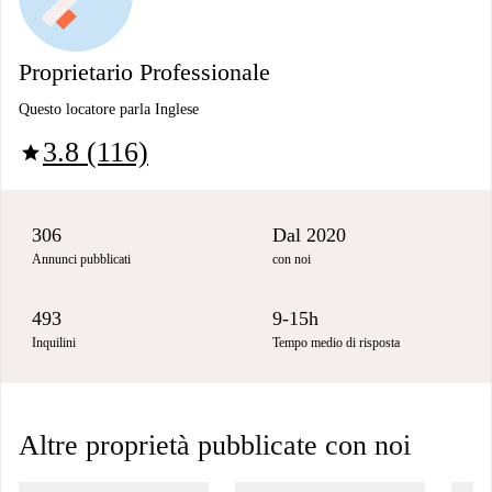
Proprietario Professionale
Questo locatore parla Inglese
3.8 (116)
star
306
Dal 2020
Annunci pubblicati
con noi
493
9-15h
Inquilini
Tempo medio di risposta
Altre proprietà pubblicate con noi