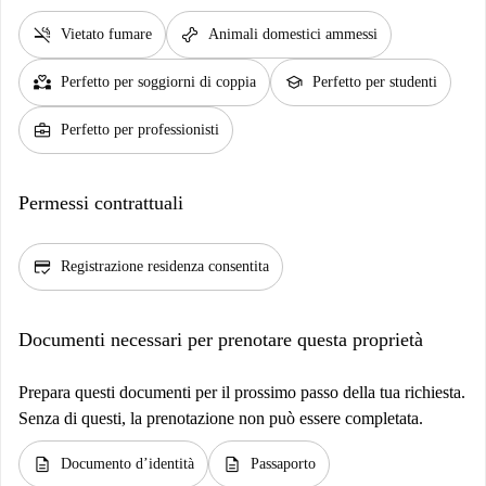
smoke_free
pet_supplies
Vietato fumare
Animali domestici ammessi
partner_heart
school
Perfetto per soggiorni di coppia
Perfetto per studenti
business_center
Perfetto per professionisti
Permessi contrattuali
credit_score
Registrazione residenza consentita
Documenti necessari per prenotare questa proprietà
Prepara questi documenti per il prossimo passo della tua richiesta.
Senza di questi, la prenotazione non può essere completata.
description
description
Documento d’identità
Passaporto