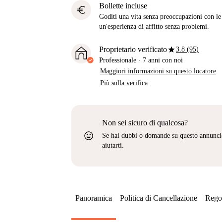
Bollette incluse
euro
Goditi una vita senza preoccupazioni con le b
un'esperienza di affitto senza problemi.
star
Proprietario verificato
3.8 (95)
Professionale
·
7 anni
con noi
Maggiori informazioni su questo locatore
Più sulla verifica
Non sei sicuro di qualcosa?
sentiment_very_satisfied
Se hai dubbi o domande su questo annunci
aiutarti.
Panoramica
Politica di Cancellazione
Regol