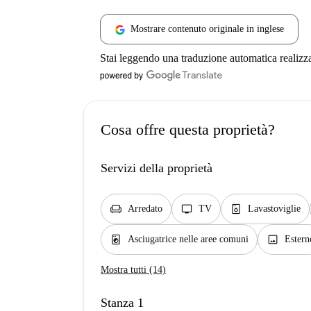
Mostrare contenuto originale in inglese
Stai leggendo una traduzione automatica realizz
Cosa offre questa proprietà?
Servizi della proprietà
chair
tv
dishwasher_gen
Arredato
TV
Lavastoviglie
local_laundry_service
image
Asciugatrice nelle aree comuni
Estern
Mostra tutti (14)
Stanza 1