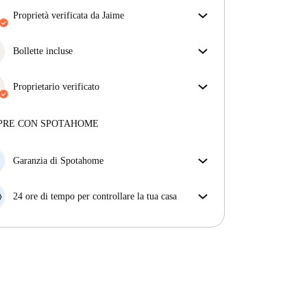
proprietà verificata da Jaime
Il nostro homechecker ha recensito la casa per
assicurarti di ricevere esattamente quello che vedi
Bollette incluse
nell'annuncio.
Goditi una vita senza preoccupazioni con le bollette
Più sulla verifica
incluse, che coprono l'affitto e le utenze per
Proprietario verificato
un'esperienza di affitto senza problemi.
Professionale
·
7 anni
con noi
Maggiori informazioni su questo locatore
PRE CON SPOTAHOME
Più sulla verifica
Garanzia di Spotahome
Se il proprietario di casa cancella la tua prenotazione
con breve preavviso, noi A) ti pagheremo un hotel e
24 ore di tempo per controllare la tua casa
ti aiuteremo a trovare un'altra nuova sistemazione, o
Se l'appartamento non è come te lo aspettavi
B) ti rimborseremo totalmente
dall'annuncio, faccelo sapere entro le prime 24 ore
dall'entrata e ci impegneremo per trovare una
soluzione.