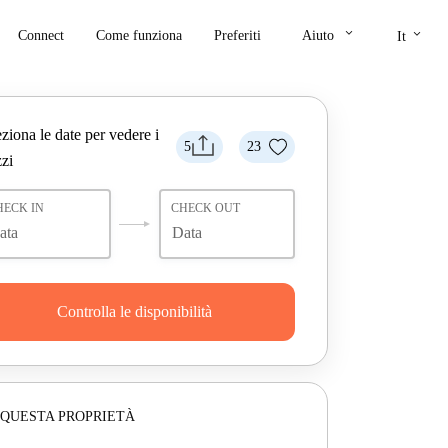
keyboard_arrow_down
keyboard_arrow_down
Connect
Come funziona
Preferiti
Aiuto
It
ziona le date per vedere i
5
23
zi
HECK IN
CHECK OUT
Controlla le disponibilità
 QUESTA PROPRIETÀ