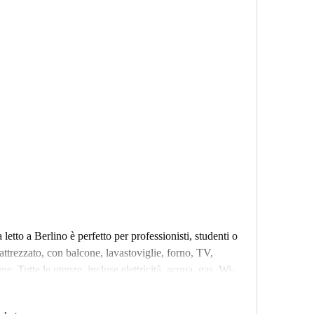
tto a Berlino è perfetto per professionisti, studenti o
ttrezzato, con balcone, lavastoviglie, forno, TV,
e. Tutte le utenze, incluse elettricità, acqua, gas, Wi-
itto. Spotahome ha verificato personalmente questa
roprietario.