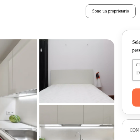
Sono un proprietario
Sele
prez
C
CON