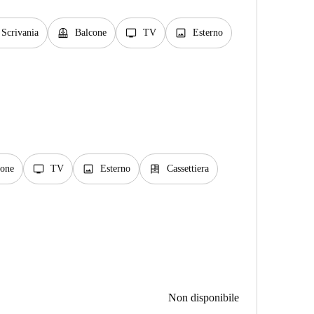
balcony
tv
image
Scrivania
Balcone
TV
Esterno
tv
image
dresser
cone
TV
Esterno
Cassettiera
Non disponibile