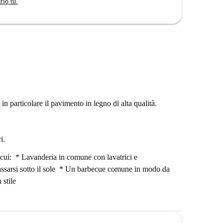
rlo tu.
rlino, a pochi passi dai principali servizi e attrazioni.
ioMarkt Berlin per la spesa e i ristoranti italiani
anti della cultura, Der Wal von Friedrichshain e
 riferimento a breve distanza dall'appartamento. Fate
ova casa a Berlino.
n particolare il pavimento in legno di alta qualità.
i.
 cui: * Lavanderia in comune con lavatrici e
lassarsi sotto il sole * Un barbecue comune in modo da
 stile