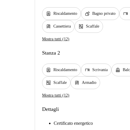
water_heater
soap
desk
Riscaldamento
Bagno privato
dresser
shelves
Cassettiera
Scaffale
Mostra tutti (12)
Stanza 2
water_heater
desk
balcony
Riscaldamento
Scrivania
Bal
shelves
dresser
Scaffale
Armadio
Mostra tutti (12)
Dettagli
Certificato energetico