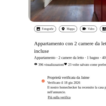
Fotografie
Mappa
Video
Appartamento con 2 camere da letto 
incluse
Appartamento
2
camere da letto
1
bagno
40
visibility
favorite
396
visualizzazioni
23
volte salvato come prefer
proprietà verificata da Jaime
Verificato il
18 giu 2026
Il nostro homechecker ha recensito la casa p
nell'annuncio.
Più sulla verifica