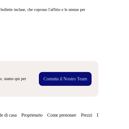
ollette incluse, che coprono l'affitto e le utenze per
Contatta il Nostro Team
o, siamo qui per
e di casa
Proprietario
Come prenotare
Prezzi
Disponibilità
Qu