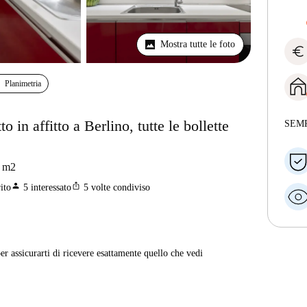
Mostra tutte le foto
euro
Planimetria
in affitto a Berlino, tutte le bollette
SEM
m2
person
ios_share
ito
5
interessato
5
volte condiviso
er assicurarti di ricevere esattamente quello che vedi