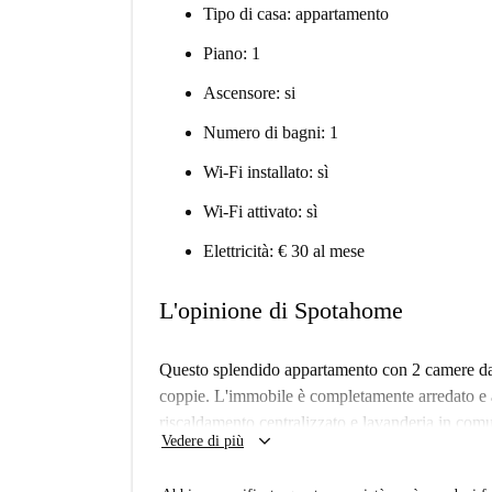
Tipo di casa: appartamento
Piano: 1
Ascensore: si
Numero di bagni: 1
Wi-Fi installato: sì
Wi-Fi attivato: sì
Elettricità: € 30 al mese
L'opinione di Spotahome
Questo splendido appartamento con 2 camere da le
coppie. L'immobile è completamente arredato e a
riscaldamento centralizzato e lavanderia in comun
keyboard_arrow_down
Vedere di più
Fi e biancheria da letto, sono comprese nell'aff
proprietà, garantendo un'accurata selezione del p