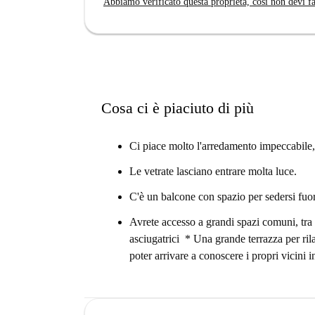
Abbiamo verificato questa proprietà, così non devi fa
L'appartamento si trova nel vivace quartiere di Be
Nelle vicinanze troverete il supermercato Denns B
Pizza Cool e Tio Café Bar per cenare. Per gli am
Petersburger Platz sono due interessanti punti di
di questo accogliente appartamento la vostra nu
Cosa ci è piaciuto di più
Ci piace molto l'arredamento impeccabile, i
Le vetrate lasciano entrare molta luce.
C'è un balcone con spazio per sedersi fuor
Avrete accesso a grandi spazi comuni, tra
asciugatrici * Una grande terrazza per ri
poter arrivare a conoscere i propri vicini in