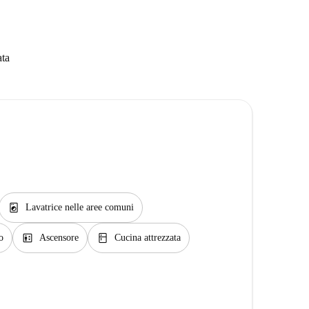
ata
local_laundry_service
Lavatrice nelle aree comuni
elevator
kitchen
o
Ascensore
Cucina attrezzata