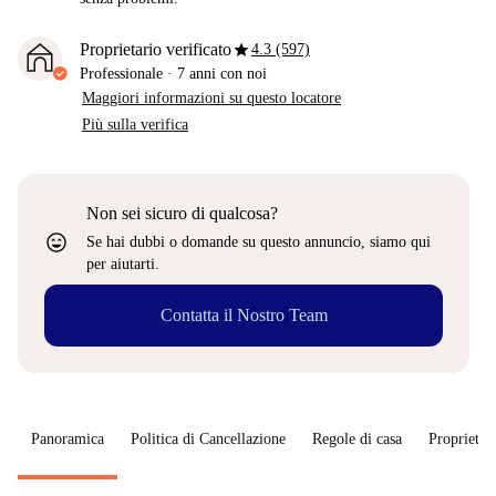
star
Proprietario verificato
4.3 (597)
Professionale
·
7 anni
con noi
Maggiori informazioni su questo locatore
Più sulla verifica
Non sei sicuro di qualcosa?
sentiment_very_satisfied
Se hai dubbi o domande su questo annuncio, siamo qui
per aiutarti.
Contatta il Nostro Team
Panoramica
Politica di Cancellazione
Regole di casa
Proprietar