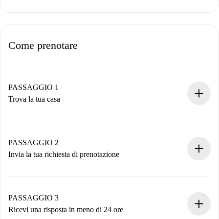
Come prenotare
PASSAGGIO 1
Trova la tua casa
Processo di prenotazione 100% online.
Case e Proprietari verificati.
Hai tutte le informazioni necessarie in anticipo.
PASSAGGIO 2
Invia la tua richiesta di prenotazione
Invia dettagli base del tuo profilo e metodo di pagamento.
Ricorda che non ti addebiteremo nulla finché il proprietario
non accetta.
PASSAGGIO 3
Ricevi una risposta in meno di 24 ore