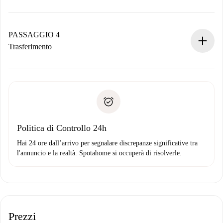
Il proprietario ha fino a 24 ore per confermare.
Se accettata, ti addebiteremo il pagamento e ti metteremo in
contatto con il proprietario.
PASSAGGIO 4
Se rifiutata: non ti addebiteremo nulla e ti proporremo
Trasferimento
alternative.
Concorda con il proprietario i dettagli del tuo arrivo, ritiro
Documenti richiesti se la proprietà è “
Spotahome plus
”.
delle chiavi, ecc.
Documento d'identità o Passaporto
Spotahome trasferirà il primo pagamento al proprietario
Prova di solvibilità
solo se non segnali problemi.
Domiciliazione del pagamento
Politica di Controllo 24h
Hai 24 ore dall’arrivo per segnalare discrepanze significative tra
l'annuncio e la realtà. Spotahome si occuperà di risolverle.
Prezzi