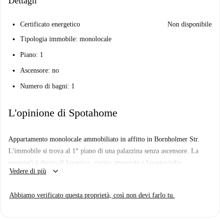
Dettagli
Certificato energetico
Non disponibile
Tipologia immobile: monolocale
Piano: 1
Ascensore: no
Numero di bagni: 1
L'opinione di Spotahome
Appartamento monolocale ammobiliato in affitto in Bornholmer Str.
L'immobile si trova al 1° piano di una palazzina senza ascensore. La
proprietà è dotata di lavatrice, cucina attrezzata e lavastoviglie.
keyboard_arrow_down
Vedere di più
Abbiamo verificato questa proprietà, così non devi farlo tu.