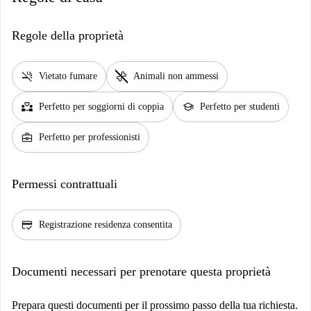
Regole della proprietà
smoke_free
pet_supplies
Vietato fumare
Animali non ammessi
partner_heart
school
Perfetto per soggiorni di coppia
Perfetto per studenti
business_center
Perfetto per professionisti
Permessi contrattuali
credit_score
Registrazione residenza consentita
Documenti necessari per prenotare questa proprietà
Prepara questi documenti per il prossimo passo della tua richiesta.