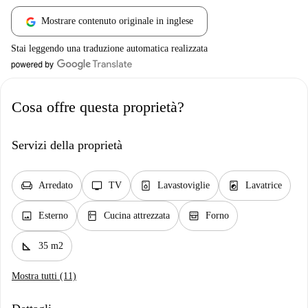
Mostrare contenuto originale in inglese
Stai leggendo una traduzione automatica realizzata
Cosa offre questa proprietà?
Servizi della proprietà
chair
tv
dishwasher_gen
local_laundry_service
Arredato
TV
Lavastoviglie
Lavatrice
image
kitchen
oven_gen
Esterno
Cucina attrezzata
Forno
square_foot
35 m2
Mostra tutti (11)