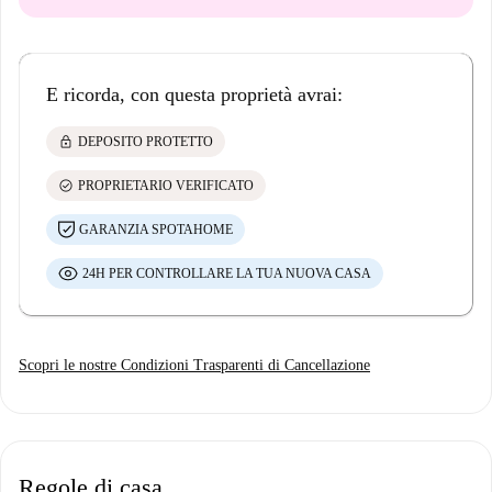
E ricorda, con questa proprietà avrai:
lock
DEPOSITO PROTETTO
check_circle
PROPRIETARIO VERIFICATO
GARANZIA SPOTAHOME
24H PER CONTROLLARE LA TUA NUOVA CASA
Scopri le nostre Condizioni Trasparenti di Cancellazione
Regole di casa