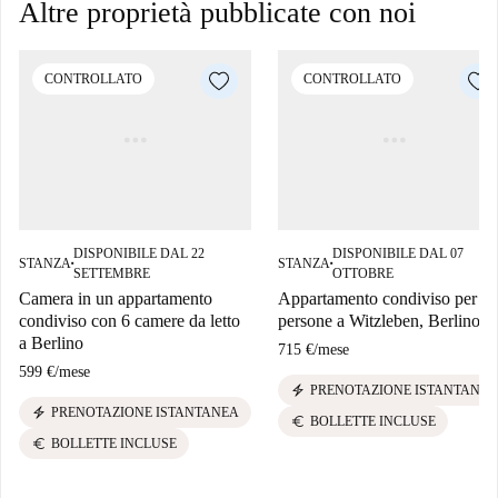
Altre proprietà pubblicate con noi
CONTROLLATO
CONTROLLATO
DISPONIBILE DAL 22
DISPONIBILE DAL 07
STANZA
STANZA
■
■
SETTEMBRE
OTTOBRE
Camera in un appartamento
Appartamento condiviso per 2
condiviso con 6 camere da letto
persone a Witzleben, Berlino
a Berlino
715 €
/
mese
599 €
/
mese
electric_bolt
PRENOTAZIONE ISTANTANEA
electric_bolt
PRENOTAZIONE ISTANTANEA
euro
BOLLETTE INCLUSE
euro
BOLLETTE INCLUSE