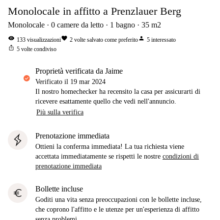
Monolocale in affitto a Prenzlauer Berg
Monolocale
0
camere da letto
1
bagno
35
m2
visibility
favorite
person
133
visualizzazioni
2
volte salvato come preferito
5
interessato
ios_share
5
volte condiviso
proprietà verificata da Jaime
Verificato il
19 mar 2024
Il nostro homechecker ha recensito la casa per assicurarti di
ricevere esattamente quello che vedi nell'annuncio.
Più sulla verifica
Prenotazione immediata
Ottieni la conferma immediata! La tua richiesta viene
accettata immediatamente se rispetti le nostre
condizioni di
prenotazione immediata
Bollette incluse
euro
Goditi una vita senza preoccupazioni con le bollette incluse,
che coprono l'affitto e le utenze per un'esperienza di affitto
senza problemi.