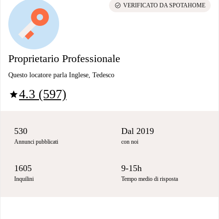
check_circle
VERIFICATO DA SPOTAHOME
Proprietario Professionale
Questo locatore parla Inglese, Tedesco
4.3 (597)
star
530
Dal 2019
Annunci pubblicati
con noi
1605
9-15h
Inquilini
Tempo medio di risposta