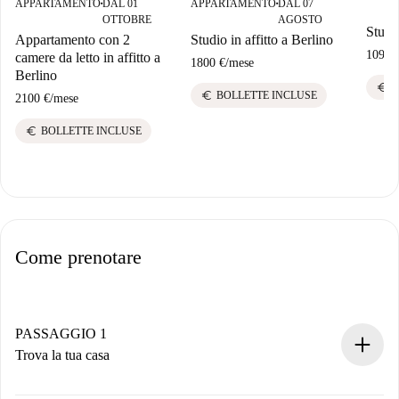
APPARTAMENTO
DAL 01
APPARTAMENTO
DAL 07
■
■
OTTOBRE
AGOSTO
Studio
Appartamento con 2
Studio in affitto a Berlino
1090 
camere da letto in affitto a
1800 €
/
mese
Berlino
euro
B
euro
BOLLETTE INCLUSE
2100 €
/
mese
euro
BOLLETTE INCLUSE
Come prenotare
PASSAGGIO 1
Trova la tua casa
Processo di prenotazione 100% online.