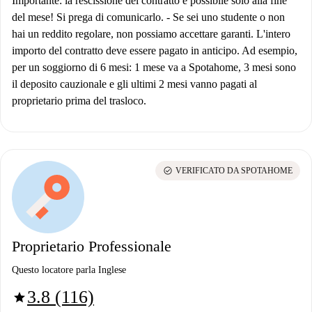
Importante: la rescissione del contratto è possibile solo alla fine
del mese! Si prega di comunicarlo.
-
Se sei uno studente o non
hai un reddito regolare, non possiamo accettare garanti. L'intero
importo del contratto deve essere pagato in anticipo. Ad esempio,
per un soggiorno di 6 mesi: 1 mese va a Spotahome, 3 mesi sono
il deposito cauzionale e gli ultimi 2 mesi vanno pagati al
proprietario prima del trasloco.
check_circle
VERIFICATO DA SPOTAHOME
Proprietario Professionale
Questo locatore parla Inglese
3.8 (116)
star