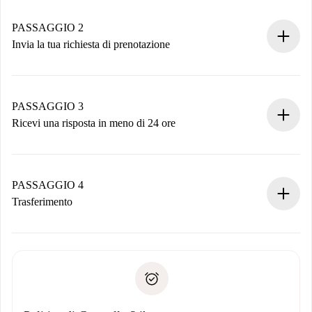
Case e Proprietari verificati.
Hai tutte le informazioni necessarie in anticipo.
PASSAGGIO 2
Invia la tua richiesta di prenotazione
Invia dettagli base del tuo profilo e metodo di pagamento.
Ricorda che non ti addebiteremo nulla finché il proprietario
non accetta.
PASSAGGIO 3
Ricevi una risposta in meno di 24 ore
Il proprietario ha fino a 24 ore per confermare.
Se accettata, ti addebiteremo il pagamento e ti metteremo in
contatto con il proprietario.
PASSAGGIO 4
Se rifiutata: non ti addebiteremo nulla e ti proporremo
Trasferimento
alternative.
Concorda con il proprietario i dettagli del tuo arrivo, ritiro
Documenti richiesti se la proprietà è “
Spotahome plus
”.
delle chiavi, ecc.
Documento d'identità o Passaporto
Spotahome trasferirà il primo pagamento al proprietario
Prova di solvibilità
solo se non segnali problemi.
Domiciliazione del pagamento