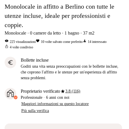
Monolocale in affitto a Berlino con tutte le
utenze incluse, ideale per professionisti e
coppie.
Monolocale
0
camere da letto
1
bagno
37
m2
visibility
favorite
person
225
visualizzazioni
10
volte salvato come preferito
14
interessato
ios_share
4
volte condiviso
Bollette incluse
euro
Goditi una vita senza preoccupazioni con le bollette incluse,
che coprono l'affitto e le utenze per un'esperienza di affitto
senza problemi.
star
Proprietario verificato
3.8 (116)
Professionale
·
6 anni
con noi
Maggiori informazioni su questo locatore
Più sulla verifica