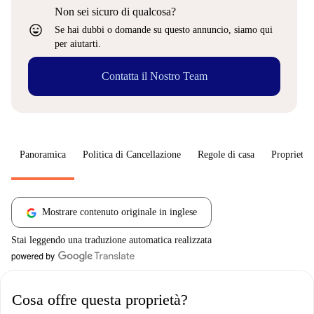
Non sei sicuro di qualcosa?
sentiment_very_satisfied
Se hai dubbi o domande su questo annuncio, siamo qui
per aiutarti.
Contatta il Nostro Team
Panoramica
Politica di Cancellazione
Regole di casa
Proprietar
Mostrare contenuto originale in inglese
Stai leggendo una traduzione automatica realizzata
Cosa offre questa proprietà?