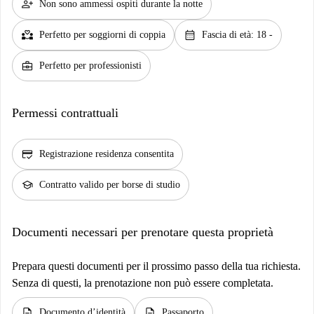
person_add
Non sono ammessi ospiti durante la notte
partner_heart
calendar_month
Perfetto per soggiorni di coppia
Fascia di età: 18 -
business_center
Perfetto per professionisti
Permessi contrattuali
credit_score
Registrazione residenza consentita
school
Contratto valido per borse di studio
Documenti necessari per prenotare questa proprietà
Prepara questi documenti per il prossimo passo della tua richiesta.
Senza di questi, la prenotazione non può essere completata.
description
description
Documento d’identità
Passaporto