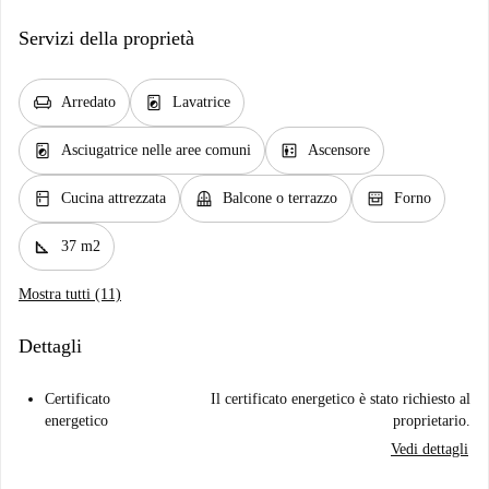
Servizi della proprietà
chair
local_laundry_service
Arredato
Lavatrice
local_laundry_service
elevator
Asciugatrice nelle aree comuni
Ascensore
kitchen
balcony
oven_gen
Cucina attrezzata
Balcone o terrazzo
Forno
square_foot
37 m2
Mostra tutti (11)
Dettagli
Certificato
Il certificato energetico è stato richiesto al
energetico
proprietario.
Vedi dettagli