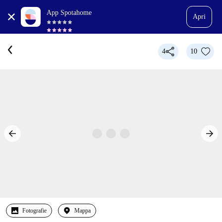
App Spotahome
Apri
4
10
Fotografie
Mappa