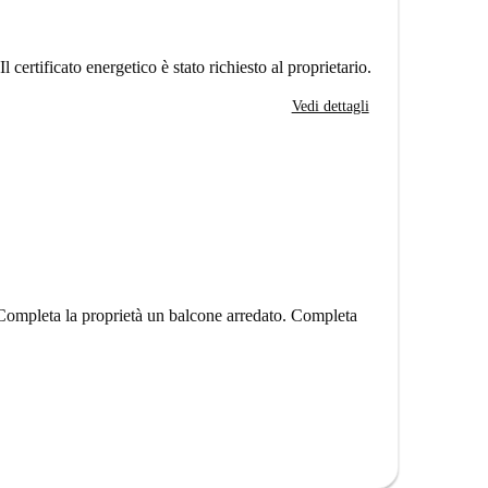
Il certificato energetico è stato richiesto al proprietario.
Vedi dettagli
 Completa la proprietà un balcone arredato. Completa
ieme. Ciò significa che ci sono altre unità quasi
 sopra potrebbe essere leggermente diverso da quello