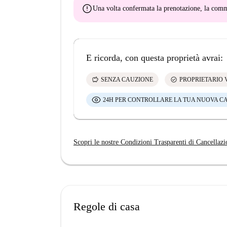
error
Una volta confermata la prenotazione, la co
E ricorda, con questa proprietà avrai:
savings
check_circle
SENZA CAUZIONE
PROPRIETARIO 
24H PER CONTROLLARE LA TUA NUOVA C
Scopri le nostre Condizioni Trasparenti di Cancellazi
Regole di casa