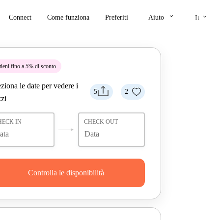
keyboard_arrow_down
keyboard_arrow_down
Connect
Come funziona
Preferiti
Aiuto
It
tieni fino a 5% di sconto
ziona le date per vedere i
5
2
zi
HECK IN
CHECK OUT
Controlla le disponibilità