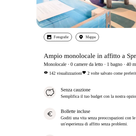
Fotografie
Mappa
Ampio monolocale in affitto a Spr
Monolocale
0
camere da letto
1
bagno
40
m
visibility
favorite
142
visualizzazioni
2
volte salvato come preferi
Senza cauzione
Semplifica il tuo budget con la nostra opzio
Bollette incluse
euro
Goditi una vita senza preoccupazioni con le b
un'esperienza di affitto senza problemi.