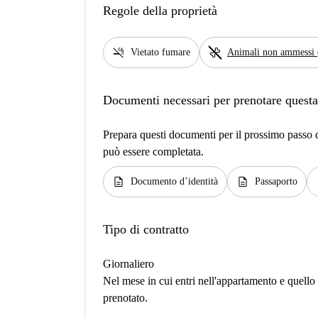
Regole della proprietà
smoke_free
pet_supplies
Vietato fumare
Animali non ammessi 
Documenti necessari per prenotare questa
Prepara questi documenti per il prossimo passo de
può essere completata.
description
description
d
Documento d’identità
Passaporto
Tipo di contratto
Giornaliero
Nel mese in cui entri nell'appartamento e quello i
prenotato.