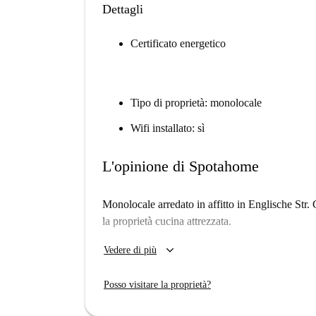
Dettagli
Certificato energetico
Tipo di proprietà: monolocale
Wifi installato: sì
L'opinione di Spotahome
Monolocale arredato in affitto in Englische Str.
la proprietà cucina attrezzata.
Importante: - Questa proprietà fa parte di un ins
keyboard_arrow_down
Vedere di più
identiche nell'edificio. Quindi, quello che vedi
che noleggi effettivamente.
Posso visitare la proprietà?