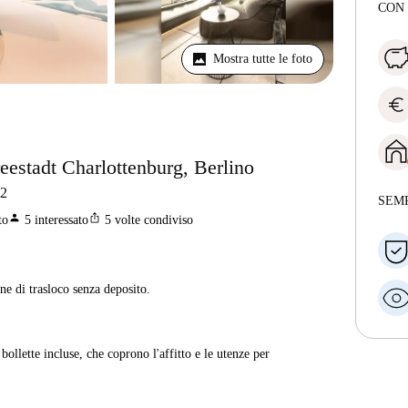
CON
Mostra tutte le foto
euro
eestadt Charlottenburg, Berlino
2
SEM
person
ios_share
to
5
interessato
5
volte condiviso
ne di trasloco senza deposito.
ollette incluse, che coprono l'affitto e le utenze per