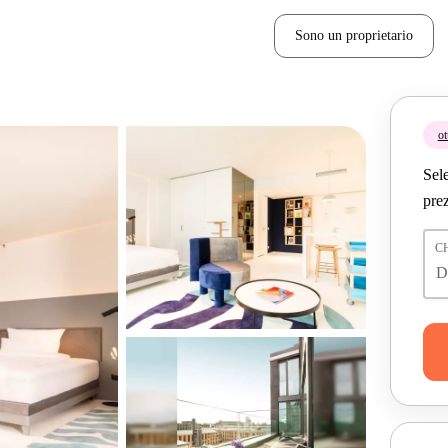
Sono un proprietario
ot
Sele
prez
C