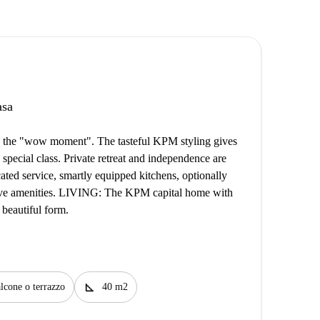
asa
e the "wow moment". The tasteful KPM styling gives
 special class. Private retreat and independence are
ated service, smartly equipped kitchens, optionally
usive amenities. LIVING: The KPM capital home with
beautiful form.
square_foot
lcone o terrazzo
40 m2