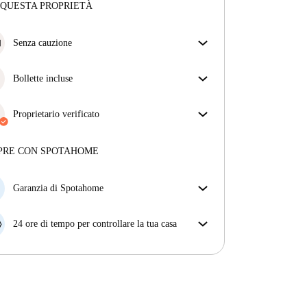
 QUESTA PROPRIETÀ
Senza cauzione
Semplifica il tuo budget con la nostra opzione di
trasloco senza deposito.
Bollette incluse
Goditi una vita senza preoccupazioni con le bollette
incluse, che coprono l'affitto e le utenze per
Proprietario verificato
un'esperienza di affitto senza problemi.
Professionale
·
4 anni
con noi
Maggiori informazioni su questo locatore
PRE CON SPOTAHOME
Più sulla verifica
Garanzia di Spotahome
Se il proprietario di casa cancella la tua prenotazione
con breve preavviso, noi A) ti pagheremo un hotel e
24 ore di tempo per controllare la tua casa
ti aiuteremo a trovare un'altra nuova sistemazione, o
Se l'appartamento non è come te lo aspettavi
B) ti rimborseremo totalmente
dall'annuncio, faccelo sapere entro le prime 24 ore
dall'entrata e ci impegneremo per trovare una
soluzione.