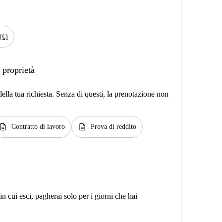
(€)
 proprietà
lla tua richiesta. Senza di questi, la prenotazione non
escription
description
Contratto di lavoro
Prova di reddito
n cui esci, pagherai solo per i giorni che hai