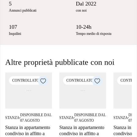
5
Dal 2022
Annunci pubblicati
con noi
107
10-24h
Inquilini
Tempo medio di risposta
Altre proprietà pubblicate con noi
CONTROLLATO
CONTROLLATO
CONTRO
DISPONIBILE DAL
DISPONIBILE DAL
DISP
STANZA
STANZA
STANZA
■
■
■
07 AGOSTO
07 AGOSTO
07 
Stanza in appartamento
Stanza in appartamento
Stanza in a
condiviso in affitto a
condiviso in affitto a
condiviso in 