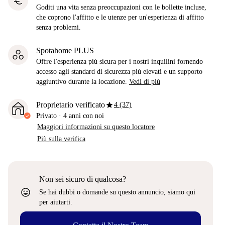
euro
Goditi una vita senza preoccupazioni con le bollette incluse,
che coprono l'affitto e le utenze per un'esperienza di affitto
senza problemi.
Spotahome PLUS
Offre l'esperienza più sicura per i nostri inquilini fornendo
accesso agli standard di sicurezza più elevati e un supporto
aggiuntivo durante la locazione.
Vedi di più
star
Proprietario verificato
4 (37)
Privato
·
4 anni
con noi
Maggiori informazioni su questo locatore
Più sulla verifica
Non sei sicuro di qualcosa?
sentiment_very_satisfied
Se hai dubbi o domande su questo annuncio, siamo qui
per aiutarti.