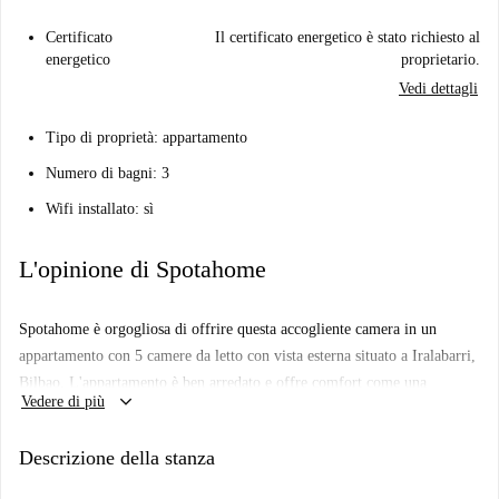
Certificato
Il certificato energetico è stato richiesto al
energetico
proprietario.
Vedi dettagli
Tipo di proprietà: appartamento
Numero di bagni: 3
Wifi installato: sì
L'opinione di Spotahome
Spotahome è orgogliosa di offrire questa accogliente camera in un
appartamento con 5 camere da letto con vista esterna situato a Iralabarri,
Bilbao. L'appartamento è ben arredato e offre comfort come una
keyboard_arrow_down
Vedere di più
lavatrice privata, una cucina attrezzata con forno e una TV per il relax.
È incluso anche un balcone, perfetto per rilassarsi. Si prega di notare che
Descrizione della stanza
solo le donne lavoratrici o studentesse post-laurea possono affittare
questa proprietà e che famiglie o coppie non sono ammesse. È