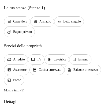
La tua stanza (Stanza 1)
dresser
dresser
airline_seat_flat
Cassettiera
Armadio
Letto singolo
soap
Bagno privato
Servizi della proprietà
chair
tv
local_laundry_service
image
Arredato
TV
Lavatrice
Esterno
elevator
kitchen
balcony
Ascensore
Cucina attrezzata
Balcone o terrazzo
oven_gen
Forno
Mostra tutti (9)
Dettagli