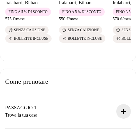
Iralabarri, Bilbao
Iralabarri, Bilbao
Iralabarri, 
FINO A 5 % DI SCONTO
FINO A 5 % DI SCONTO
FINO A 5 %
575 €
/
mese
550 €
/
mese
570 €
/
mese
savings
savings
savings
SENZA CAUZIONE
SENZA CAUZIONE
SENZA 
euro
euro
euro
BOLLETTE INCLUSE
BOLLETTE INCLUSE
BOLLET
Come prenotare
PASSAGGIO 1
Trova la tua casa
Processo di prenotazione 100% online.
Case e Proprietari verificati.