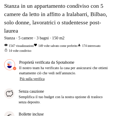
Stanza in un appartamento condiviso con 5
camere da letto in affitto a Iralabarri, Bilbao,
solo donne, lavoratrici o studentesse post-
laurea
Stanza
5
camere
3
bagni
150
m2
visibility
favorite
person
1547
visualizzazioni
149
volte salvato come preferito
174
interessato
ios_share
14
volte condiviso
Proprietà verificata da Spotahome
Il nostro team ha verificato la casa per assicurarsi che ottieni
esattamente ciò che vedi nell'annuncio.
Più sulla verifica
Senza cauzione
Semplifica il tuo budget con la nostra opzione di trasloco
senza deposito.
Bollette incluse