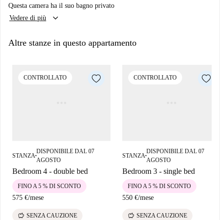
Questa camera ha il suo bagno privato
severamente vietato fumare. La proprietà è controllata personalmente
keyboard_arrow_down
Vedere di più
dagli Homecheckers di Spotahome, che ne garantiscono la qualità.
L'appartamento è situato nel vivace quartiere di Iralabarri a Bilbao, con
Altre stanze in questo appartamento
facile accesso ad attrazioni locali come la Chiesa di San Francesco
d'Assisi, installazioni di Street Art e la pittoresca Plaza Arriquibar.
Numerosi luoghi di interesse culturale come Bilbaohistoriko e La
CONTROLLATO
CONTROLLATO
Alhóndiga si trovano nelle vicinanze, consentendo agli inquilini di
godersi le attrazioni locali senza dover affrontare lunghi spostamenti.
DISPONIBILE DAL 07
DISPONIBILE DAL 07
STANZA
STANZA
■
■
AGOSTO
AGOSTO
Bedroom 4 - double bed
Bedroom 3 - single bed
FINO A 5 % DI SCONTO
FINO A 5 % DI SCONTO
575 €
/
mese
550 €
/
mese
savings
savings
SENZA CAUZIONE
SENZA CAUZIONE