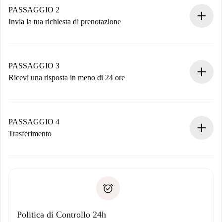
Hai tutte le informazioni necessarie in anticipo.
PASSAGGIO 2
Invia la tua richiesta di prenotazione
Invia dettagli base del tuo profilo e metodo di pagamento.
Ricorda che non ti addebiteremo nulla finché il proprietario
non accetta.
PASSAGGIO 3
Ricevi una risposta in meno di 24 ore
Il proprietario ha fino a 24 ore per confermare.
Se accettata, ti addebiteremo il pagamento e ti metteremo in
contatto con il proprietario.
PASSAGGIO 4
Se rifiutata: non ti addebiteremo nulla e ti proporremo
Trasferimento
alternative.
Concorda con il proprietario i dettagli del tuo arrivo, ritiro
Documenti richiesti se la proprietà è “
Spotahome plus
”.
delle chiavi, ecc.
Documento d'identità o Passaporto
Spotahome trasferirà il primo pagamento al proprietario
Prova di solvibilità
solo se non segnali problemi.
Domiciliazione del pagamento
Politica di Controllo 24h