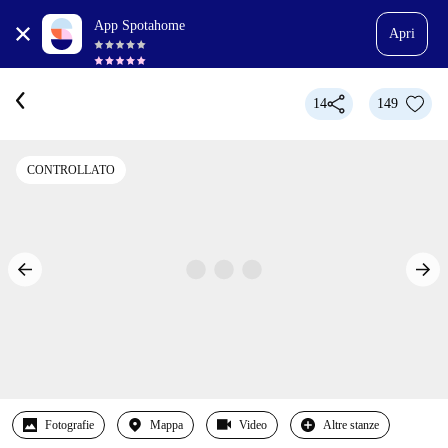
App Spotahome
Apri
14
149
CONTROLLATO
Fotografie
Mappa
Video
Altre stanze