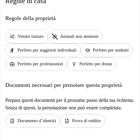
Regole di casa
Regole della proprietà
smoke_free
pet_supplies
Vietato fumare
Animali non ammessi
hail
school
Perfetto per soggiorni individuali
Perfetto per studenti
business_center
female
Perfetto per professionisti
Perfetto per donne
Documenti necessari per prenotare questa proprietà
Prepara questi documenti per il prossimo passo della tua richiesta.
Senza di questi, la prenotazione non può essere completata.
description
description
Documento d’identità
Prova di reddito