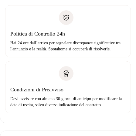
delle chiavi, ecc.
Documento d'identità o Passaporto
Spotahome trasferirà il primo pagamento al proprietario
Prova di solvibilità
solo se non segnali problemi.
Domiciliazione del pagamento
Politica di Controllo 24h
Hai 24 ore dall’arrivo per segnalare discrepanze significative tra
l'annuncio e la realtà. Spotahome si occuperà di risolverle.
Condizioni di Preavviso
Devi avvisare con almeno 30 giorni di anticipo per modificare la
data di uscita, salvo diversa indicazione del contratto.