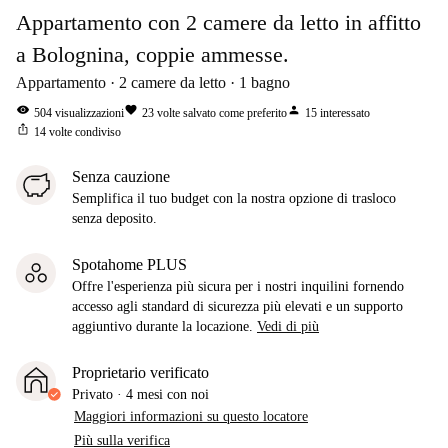
Appartamento con 2 camere da letto in affitto
a Bolognina, coppie ammesse.
Appartamento
2
camere da letto
1
bagno
visibility
favorite
person
504
visualizzazioni
23
volte salvato come preferito
15
interessato
ios_share
14
volte condiviso
Senza cauzione
Semplifica il tuo budget con la nostra opzione di trasloco
senza deposito.
Spotahome PLUS
Offre l'esperienza più sicura per i nostri inquilini fornendo
accesso agli standard di sicurezza più elevati e un supporto
aggiuntivo durante la locazione.
Vedi di più
Proprietario verificato
Privato
·
4 mesi
con noi
Maggiori informazioni su questo locatore
Più sulla verifica