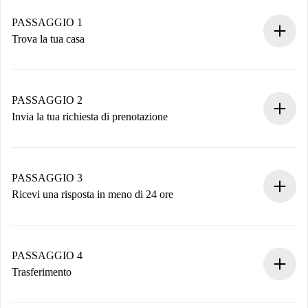
PASSAGGIO 1
Trova la tua casa
Processo di prenotazione 100% online.
Case e Proprietari verificati.
Hai tutte le informazioni necessarie in anticipo.
PASSAGGIO 2
Invia la tua richiesta di prenotazione
Invia dettagli base del tuo profilo e metodo di pagamento.
Ricorda che non ti addebiteremo nulla finché il proprietario
non accetta.
PASSAGGIO 3
Ricevi una risposta in meno di 24 ore
Il proprietario ha fino a 24 ore per confermare.
Se accettata, ti addebiteremo il pagamento e ti metteremo in
contatto con il proprietario.
PASSAGGIO 4
Se rifiutata: non ti addebiteremo nulla e ti proporremo
Trasferimento
alternative.
Concorda con il proprietario i dettagli del tuo arrivo, ritiro
Documenti richiesti se la proprietà è “
Spotahome plus
”.