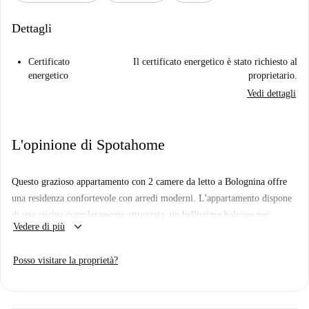
Dettagli
Certificato
Il certificato energetico è stato richiesto al
energetico
proprietario.
Vedi dettagli
L'opinione di Spotahome
Questo grazioso appartamento con 2 camere da letto a Bolognina offre
una residenza confortevole con arredi moderni. L'appartamento dispone
di una cucina completamente attrezzata, un bellissimo balcone per
keyboard_arrow_down
Vedere di più
godersi momenti di relax all'aria aperta, oltre a lavatrice, forno e
lavastoviglie per soddisfare le esigenze quotidiane. Le coppie sono
Posso visitare la proprietà?
benvenute.
Situato a Bolognina, l'immobile si trova vicino a numerosi punti di
interesse. Nelle vicinanze si trovano l'attrazione turistica Point of View e