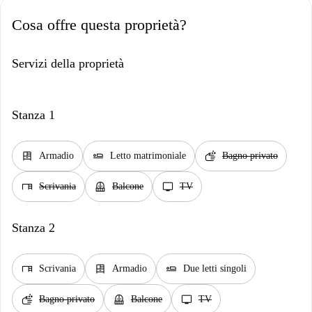
Cosa offre questa proprietà?
Servizi della proprietà
Stanza 1
dresser
airline_seat_flat
soap
Armadio
Letto matrimoniale
Bagno privato
desk
balcony
tv
Scrivania
Balcone
TV
Stanza 2
desk
dresser
airline_seat_flat
Scrivania
Armadio
Due letti singoli
soap
balcony
tv
Bagno privato
Balcone
TV