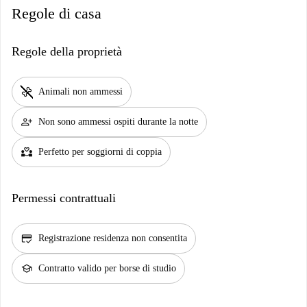
Regole di casa
Regole della proprietà
pet_supplies
Animali non ammessi
person_add
Non sono ammessi ospiti durante la notte
partner_heart
Perfetto per soggiorni di coppia
Permessi contrattuali
credit_score
Registrazione residenza non consentita
school
Contratto valido per borse di studio