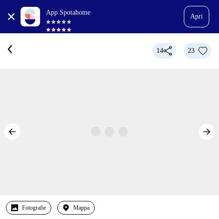
App Spotahome
Apri
14
23
Fotografie
Mappa