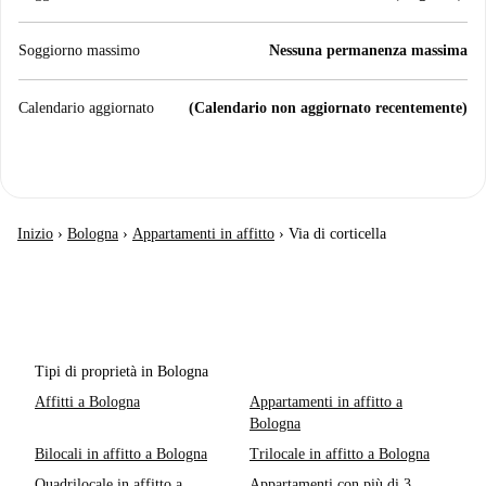
Soggiorno massimo
Nessuna permanenza massima
Calendario aggiornato
(Calendario non aggiornato recentemente)
Inizio
›
Bologna
›
Appartamenti in affitto
›
Via di corticella
Tipi di proprietà in Bologna
Affitti a Bologna
Appartamenti in affitto a
Bologna
Bilocali in affitto a Bologna
Trilocale in affitto a Bologna
Quadrilocale in affitto a
Appartamenti con più di 3