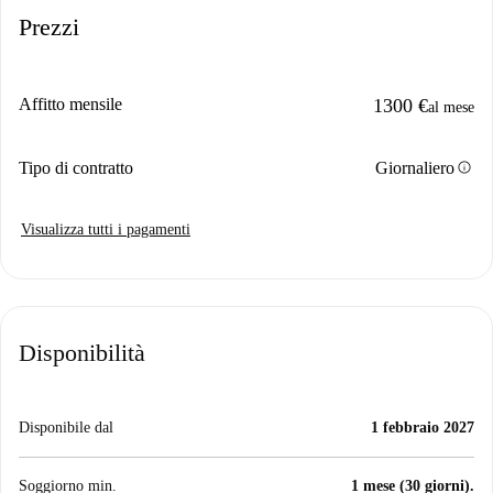
Prezzi
Affitto mensile
1300 €
al mese
info
Tipo di contratto
Giornaliero
Visualizza tutti i pagamenti
Disponibilità
Disponibile dal
1 febbraio 2027
Soggiorno min.
1 mese (30 giorni).