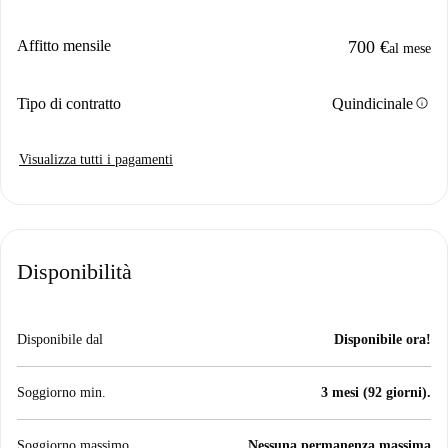
Affitto mensile
700 €
al mese
info
Tipo di contratto
Quindicinale
Visualizza tutti i pagamenti
Disponibilità
Disponibile dal
Disponibile ora!
Soggiorno min.
3 mesi (92 giorni).
Soggiorno massimo
Nessuna permanenza massima