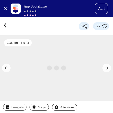
App Spotahome
Apri
8
127
CONTROLLATO
Fotografie
Mappa
Altre stanze