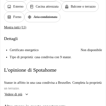
image
kitchen
balcony
Esterno
Cucina attrezzata
Balcone o terrazzo
oven_gen
ac_unit
Forno
Aria condizionata
Mostra tutti (11)
Dettagli
Certificato energetico
Non disponibile
Tipo di proprietà:
casa condivisa
con 9 stanze.
L'opinione di Spotahome
Stanze in affitto in una casa condivisa a Bruxelles. Completa la proprietà
un terrazzo.
keyboard_arrow_down
Vedere di più