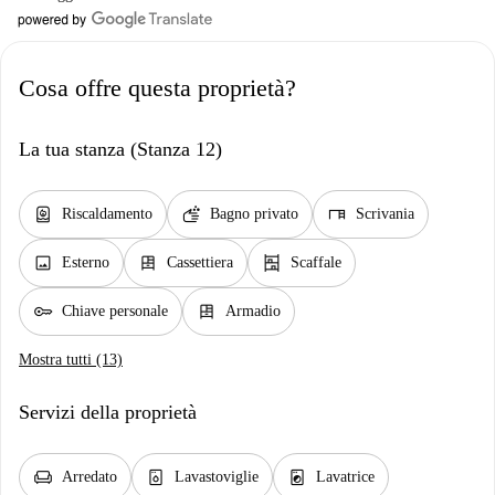
Cosa offre questa proprietà?
La tua stanza (Stanza 12)
water_heater
soap
desk
Riscaldamento
Bagno privato
Scrivania
image
dresser
shelves
Esterno
Cassettiera
Scaffale
key
dresser
Chiave personale
Armadio
Mostra tutti (13)
Servizi della proprietà
chair
dishwasher_gen
local_laundry_service
Arredato
Lavastoviglie
Lavatrice