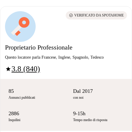
check_circle
VERIFICATO DA SPOTAHOME
Proprietario Professionale
Questo locatore parla Francese, Inglese, Spagnolo, Tedesco
3.8 (840)
star
85
Dal 2017
Annunci pubblicati
con noi
2886
9-15h
Inquilini
Tempo medio di risposta