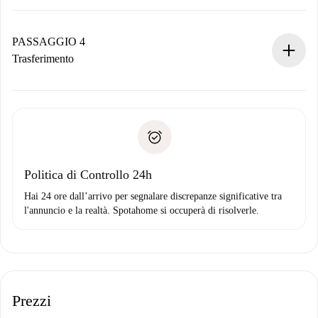
Il proprietario ha fino a 24 ore per confermare.
Se accettata, ti addebiteremo il pagamento e ti metteremo in
contatto con il proprietario.
PASSAGGIO 4
Se rifiutata: non ti addebiteremo nulla e ti proporremo
Trasferimento
alternative.
Concorda con il proprietario i dettagli del tuo arrivo, ritiro
Documenti richiesti se la proprietà è “
Spotahome plus
”.
delle chiavi, ecc.
Documento d'identità o Passaporto
Spotahome trasferirà il primo pagamento al proprietario
Prova di solvibilità
solo se non segnali problemi.
Domiciliazione del pagamento
Politica di Controllo 24h
Hai 24 ore dall’arrivo per segnalare discrepanze significative tra
l'annuncio e la realtà. Spotahome si occuperà di risolverle.
Prezzi