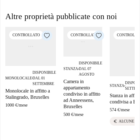
Altre proprietà pubblicate con noi
CONTROLLATO
CONTROLLATO
CONTROLLA
DISPONIBILE
STANZA
DAL 07
■
DISPONIBILE
AGOSTO
MONOLOCALE
DAL 01
■
Camera in
DISPONI
SETTEMBRE
STANZA
■
appartamento
SETTEM
Monolocale in affitto a
condiviso in affitto
Stanza in affitt
Stalingrado, Bruxelles
ad Anneessens,
condivisa a Bru
1000 €
/
mese
Bruxelles
574 €
/
mese
500 €
/
mese
euro
ALCUNE BO