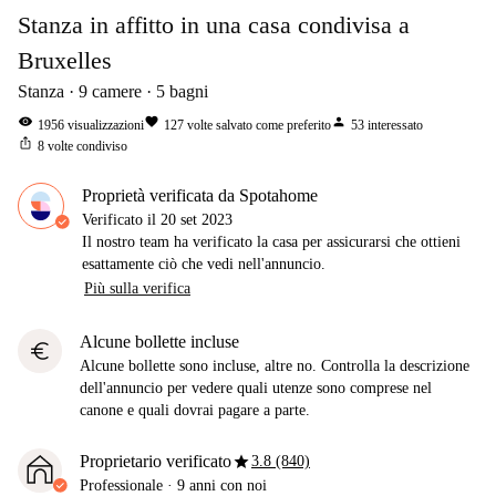
Stanza in affitto in una casa condivisa a
Bruxelles
Stanza
9
camere
5
bagni
visibility
favorite
person
1956
visualizzazioni
127
volte salvato come preferito
53
interessato
ios_share
8
volte condiviso
Proprietà verificata da Spotahome
Verificato il
20 set 2023
Il nostro team ha verificato la casa per assicurarsi che ottieni
esattamente ciò che vedi nell'annuncio.
Più sulla verifica
Alcune bollette incluse
euro
Alcune bollette sono incluse, altre no. Controlla la descrizione
dell'annuncio per vedere quali utenze sono comprese nel
canone e quali dovrai pagare a parte.
star
Proprietario verificato
3.8 (840)
Professionale
·
9 anni
con noi