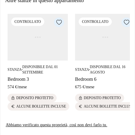
Altre stanze in questo appartamento
CONTROLLATO
CONTROLLATO
DISPONIBILE DAL 01
DISPONIBILE DAL 16
STANZA
STANZA
■
■
SETTEMBRE
AGOSTO
Bedroom 3
Bedroom 6
574 €
/
mese
675 €
/
mese
lock
lock
DEPOSITO PROTETTO
DEPOSITO PROTETTO
euro
euro
ALCUNE BOLLETTE INCLUSE
ALCUNE BOLLETTE INCLUSE
Abbiamo verificato questa proprietà, così non devi farlo tu.