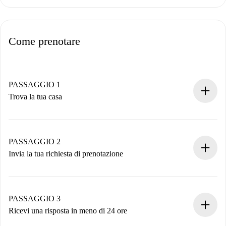
Come prenotare
PASSAGGIO 1
Trova la tua casa
Processo di prenotazione 100% online.
Case e Proprietari verificati.
Hai tutte le informazioni necessarie in anticipo.
PASSAGGIO 2
Invia la tua richiesta di prenotazione
Invia dettagli base del tuo profilo e metodo di pagamento.
Ricorda che non ti addebiteremo nulla finché il proprietario
non accetta.
PASSAGGIO 3
Ricevi una risposta in meno di 24 ore