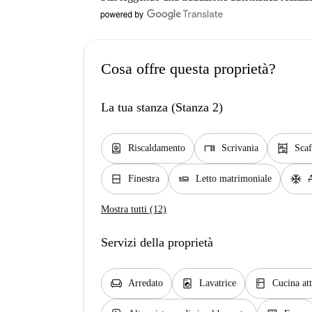
Cosa offre questa proprietà?
La tua stanza (Stanza 2)
water_heater
desk
shelves
Riscaldamento
Scrivania
Scaf
window_closed
airline_seat_flat
ac_unit
Finestra
Letto matrimoniale
A
Mostra tutti (12)
Servizi della proprietà
chair
local_laundry_service
kitchen
Arredato
Lavatrice
Cucina att