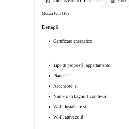
water_heater
oven_gen
Altro sistema di riscaldamento
Forno
Mostra tutti (10)
Dettagli
Certificato energetico
Tipo di proprietà: appartamento
Piano: 1 °
Ascensore: sì
Numero di bagni: 1 condiviso
Wi-Fi installato: sì
Wi-Fi attivato: sì