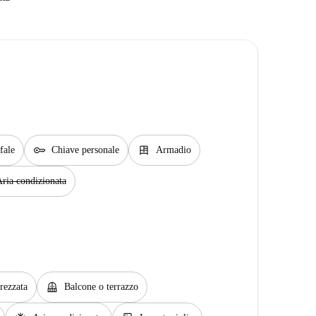
key
dresser
fale
Chiave personale
Armadio
ria condizionata
balcony
rezzata
Balcone o terrazzo