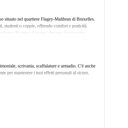
o situato nel quartiere Flagey-Malibran di Bruxelles.
i, studenti o coppie, offrendo comfort e praticità.
 balcone. Si prega di notare che non è consentito
re ammessi con alcune restrizioni. Questa struttura è
sima tranquillità nella tua scelta.
e attrazioni nelle vicinanze. Il supermercato
il necessario per la vita quotidiana. Inoltre, il
rimoniale, scrivania, scaffalature e armadio. C'è anche
Mural Ekologiczny e il Peinture Murale, arricchiscono
te per mantenere i tuoi effetti personali al sicuro.
disponibili numerose opzioni per mangiare, tra cui Pepe
ucy Buns - Saucy Smashed Burgers. Scegli questa
 a Bruxelles!