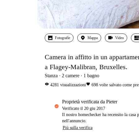
Fotografie
Mappa
Video
Camera in affitto in un appartame
a Flagey-Malibran, Bruxelles.
Stanza
2
camere
1
bagno
visibility
favorite
4281
visualizzazioni
698
volte salvato come pre
proprietà verificata da Pieter
Verificato il
20 giu 2017
Il nostro homechecker ha recensito la casa p
nell'annuncio.
Più sulla verifica