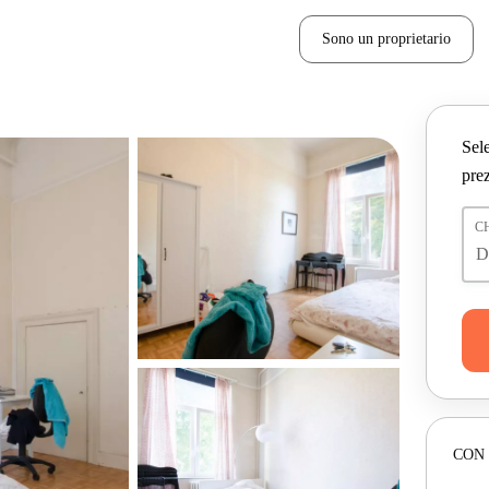
Sono un proprietario
Sele
prez
C
CON