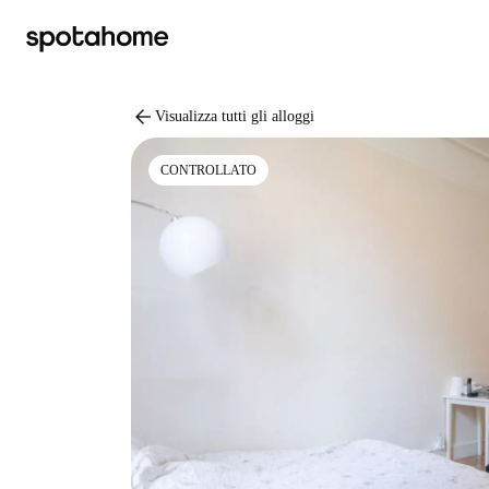
arrow_back
Visualizza tutti gli alloggi
CONTROLLATO