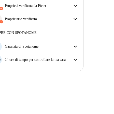
proprietà verificata da Pieter
Il nostro homechecker ha recensito la casa per
assicurarti di ricevere esattamente quello che vedi
Proprietario verificato
nell'annuncio.
Professionale
·
10 anni
con noi
Più sulla verifica
Maggiori informazioni su questo locatore
PRE CON SPOTAHOME
Più sulla verifica
Garanzia di Spotahome
Se il proprietario di casa cancella la tua prenotazione
con breve preavviso, noi A) ti pagheremo un hotel e
24 ore di tempo per controllare la tua casa
ti aiuteremo a trovare un'altra nuova sistemazione, o
Se l'appartamento non è come te lo aspettavi
B) ti rimborseremo totalmente
dall'annuncio, faccelo sapere entro le prime 24 ore
dall'entrata e ci impegneremo per trovare una
soluzione.