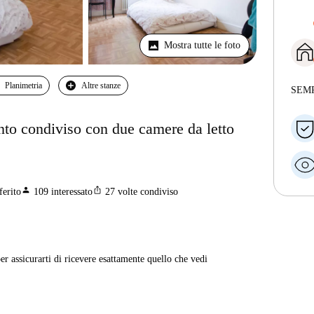
Mostra tutte le foto
Planimetria
Altre stanze
SEM
nto condiviso con due camere da letto
person
ios_share
ferito
109
interessato
27
volte condiviso
er assicurarti di ricevere esattamente quello che vedi