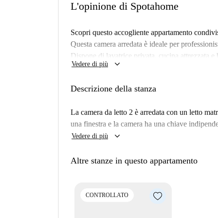
L'opinione di Spotahome
Scopri questo accogliente appartamento condivis
Questa camera arredata è ideale per professionist
Dispone di lavatrice privata, cucina attrezzata e
keyboard_arrow_down
Vedere di più
fumare, ma gli animali domestici potrebbero esse
stata verificata da Spotahome, garantendoti la mas
Descrizione della stanza
Flagey-Malibran è un quartiere vivace con divers
Carrefour è facilmente raggiungibile e offre tutto 
La camera da letto 2 è arredata con un letto mat
Monumento Wiertz e diversi murales, tra cui il 
una finestra e la camera ha una chiave indipenden
la zona con elementi culturali di rilievo. Sono 
keyboard_arrow_down
Vedere di più
Chicken di Fastgood Cuisine, Poke World e Sa
struttura oggi stesso per un soggiorno eccellente
Altre stanze in questo appartamento
CONTROLLATO