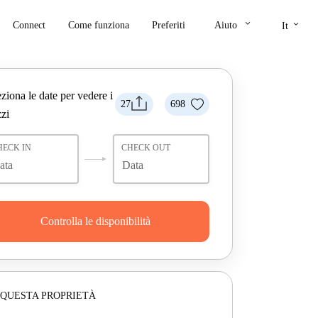
keyboard_arrow_down
keyboard_arrow_down
Connect
Come funziona
Preferiti
Aiuto
It
ziona le date per vedere i
27
698
zi
HECK IN
CHECK OUT
Controlla le disponibilità
 QUESTA PROPRIETÀ