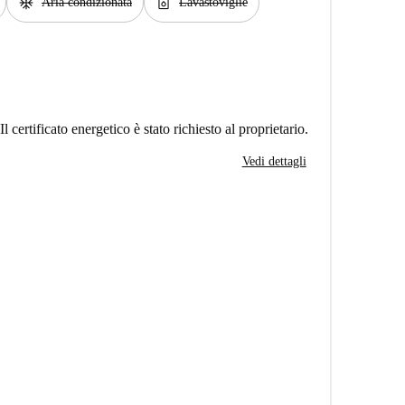
ac_unit
dishwasher_gen
Aria condizionata
Lavastoviglie
Il certificato energetico è stato richiesto al proprietario.
Vedi dettagli