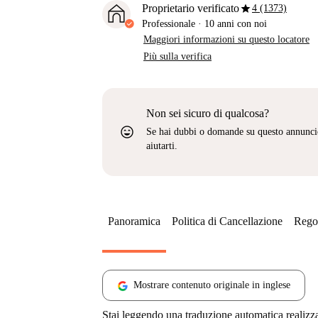
star
Proprietario verificato
4 (1373)
Professionale
·
10 anni
con noi
Maggiori informazioni su questo locatore
Più sulla verifica
Non sei sicuro di qualcosa?
sentiment_very_satisfied
Se hai dubbi o domande su questo annunci
aiutarti.
Panoramica
Politica di Cancellazione
Regol
Mostrare contenuto originale in inglese
Stai leggendo una traduzione automatica realizz