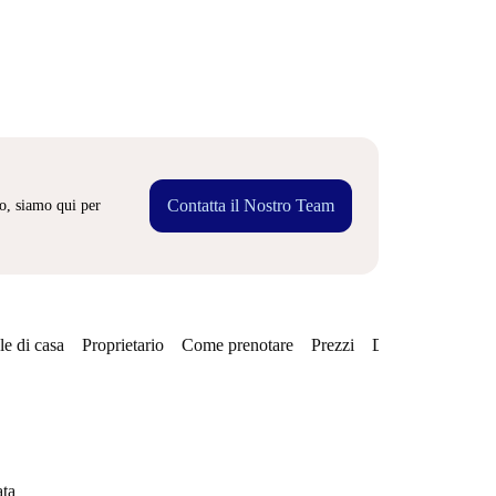
Contatta il Nostro Team
o, siamo qui per
e di casa
Proprietario
Come prenotare
Prezzi
Disponibilità
Qu
ata