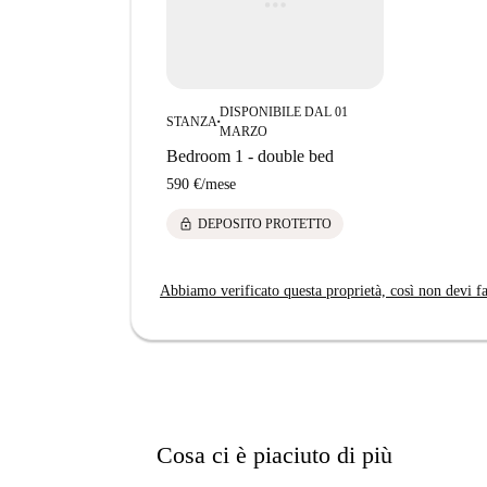
DISPONIBILE DAL 01
STANZA
■
MARZO
Bedroom 1 - double bed
590 €
/
mese
lock
DEPOSITO PROTETTO
Abbiamo verificato questa proprietà, così non devi fa
Cosa ci è piaciuto di più