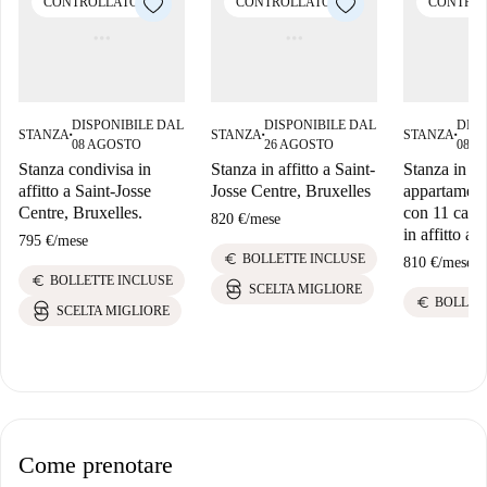
CONTROLLATO
CONTROLLATO
CONTRO
DISPONIBILE DAL
DISPONIBILE DAL
DISP
STANZA
STANZA
STANZA
■
■
■
08 AGOSTO
26 AGOSTO
08 
Stanza condivisa in
Stanza in affitto a Saint-
Stanza in u
affitto a Saint-Josse
Josse Centre, Bruxelles
appartament
Centre, Bruxelles.
con 11 camer
820 €
/
mese
in affitto a 
795 €
/
mese
euro
BOLLETTE INCLUSE
810 €
/
mese
euro
BOLLETTE INCLUSE
SCELTA MIGLIORE
euro
BOLLET
SCELTA MIGLIORE
Come prenotare