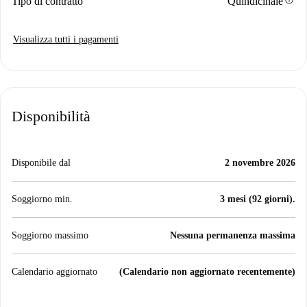
info
Tipo di contratto
Quindicinale
Visualizza tutti i pagamenti
Disponibilità
Disponibile dal
2 novembre 2026
Soggiorno min.
3 mesi (92 giorni).
Soggiorno massimo
Nessuna permanenza massima
Calendario aggiornato
(Calendario non aggiornato recentemente)