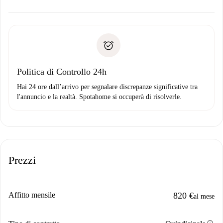
alternative.
Concorda con il proprietario i dettagli del tuo arrivo, ritiro
Documenti richiesti se la proprietà è “
Spotahome plus
”.
delle chiavi, ecc.
Documento d'identità o Passaporto
Spotahome trasferirà il primo pagamento al proprietario
Prova di solvibilità
solo se non segnali problemi.
Domiciliazione del pagamento
Politica di Controllo 24h
Hai 24 ore dall’arrivo per segnalare discrepanze significative tra
l'annuncio e la realtà. Spotahome si occuperà di risolverle.
Prezzi
Affitto mensile
820 €
al mese