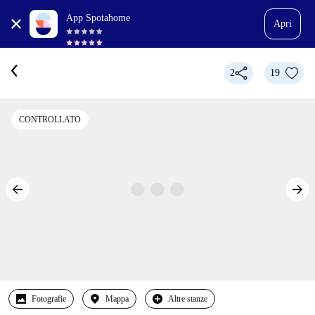
App Spotahome
Apri
2
19
CONTROLLATO
Fotografie
Mappa
Altre stanze