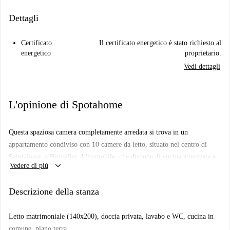
Dettagli
Certificato
Il certificato energetico è stato richiesto al
energetico
proprietario.
Vedi dettagli
L'opinione di Spotahome
Questa spaziosa camera completamente arredata si trova in un
appartamento condiviso con 10 camere da letto, situato nel centro di
Saint-Josse, a Bruxelles. L'immobile, che dispone di cucina attrezzata e
keyboard_arrow_down
Vedere di più
balcone, ha un design esterno e Spotahome ne ha verificato
personalmente l'accuratezza.
Descrizione della stanza
L'immobile è situato in posizione centrale nel centro di Saint-Josse.
Nelle vicinanze, troverete una vasta gamma di ristoranti, come Ocheese,
Letto matrimoniale (140x200), doccia privata, lavabo e WC, cucina in
Pizza King e Abd Trium, tutti a breve distanza. Inoltre, il monumento a
comune, piano terra