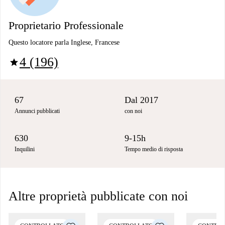
Proprietario Professionale
Questo locatore parla Inglese, Francese
4 (196)
star
67
Dal 2017
Annunci pubblicati
con noi
630
9-15h
Inquilini
Tempo medio di risposta
Altre proprietà pubblicate con noi