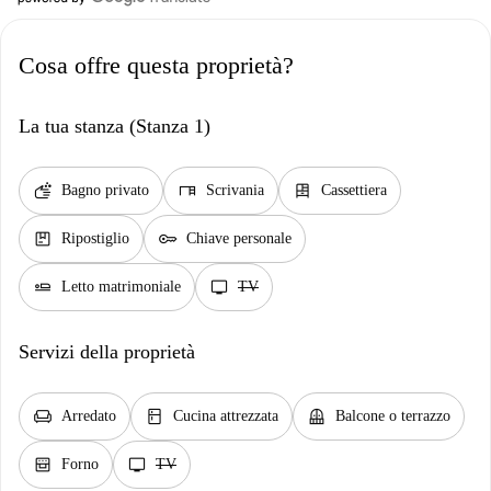
Cosa offre questa proprietà?
La tua stanza (Stanza 1)
soap
desk
dresser
Bagno privato
Scrivania
Cassettiera
package
key
Ripostiglio
Chiave personale
airline_seat_flat
tv
Letto matrimoniale
TV
Servizi della proprietà
chair
kitchen
balcony
Arredato
Cucina attrezzata
Balcone o terrazzo
oven_gen
tv
Forno
TV