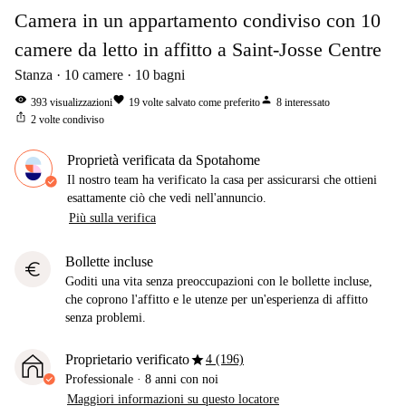
Camera in un appartamento condiviso con 10
camere da letto in affitto a Saint-Josse Centre
Stanza
10
camere
10
bagni
visibility
favorite
person
393
visualizzazioni
19
volte salvato come preferito
8
interessato
ios_share
2
volte condiviso
Proprietà verificata da Spotahome
Il nostro team ha verificato la casa per assicurarsi che ottieni
esattamente ciò che vedi nell'annuncio.
Più sulla verifica
Bollette incluse
euro
Goditi una vita senza preoccupazioni con le bollette incluse,
che coprono l'affitto e le utenze per un'esperienza di affitto
senza problemi.
star
Proprietario verificato
4 (196)
Professionale
·
8 anni
con noi
Maggiori informazioni su questo locatore