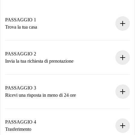
PASSAGGIO 1
Trova la tua casa
Processo di prenotazione 100% online.
Case e Proprietari verificati.
Hai tutte le informazioni necessarie in anticipo.
PASSAGGIO 2
Invia la tua richiesta di prenotazione
Invia dettagli base del tuo profilo e metodo di pagamento.
Ricorda che non ti addebiteremo nulla finché il proprietario
non accetta.
PASSAGGIO 3
Ricevi una risposta in meno di 24 ore
Il proprietario ha fino a 24 ore per confermare.
Se accettata, ti addebiteremo il pagamento e ti metteremo in
contatto con il proprietario.
PASSAGGIO 4
Se rifiutata: non ti addebiteremo nulla e ti proporremo
Trasferimento