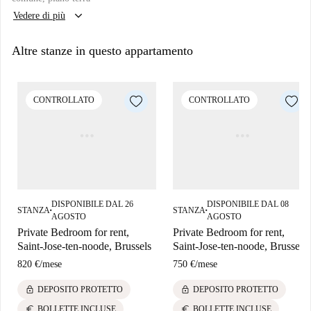
Johan Baptista Houwaert è un'importante attrazione nelle vicinanze.
keyboard_arrow_down
Vedere di più
Altre stanze in questo appartamento
CONTROLLATO
CONTROLLATO
DISPONIBILE DAL 26
DISPONIBILE DAL 08
STANZA
STANZA
■
■
AGOSTO
AGOSTO
Private Bedroom for rent,
Private Bedroom for rent,
Saint-Jose-ten-noode, Brussels
Saint-Jose-ten-noode, Brussels
820 €
/
mese
750 €
/
mese
lock
lock
DEPOSITO PROTETTO
DEPOSITO PROTETTO
euro
euro
BOLLETTE INCLUSE
BOLLETTE INCLUSE