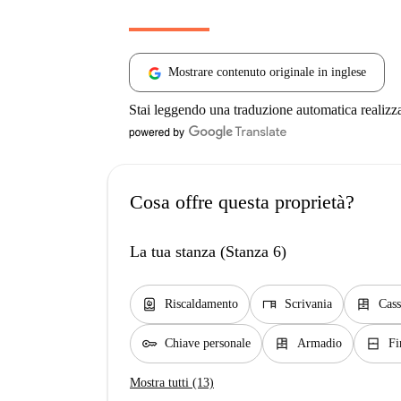
Mostrare contenuto originale in inglese
Stai leggendo una traduzione automatica realizz
Cosa offre questa proprietà?
La tua stanza (Stanza 6)
water_heater
desk
dresser
Riscaldamento
Scrivania
Cass
key
dresser
window_closed
Chiave personale
Armadio
Fi
Mostra tutti (13)