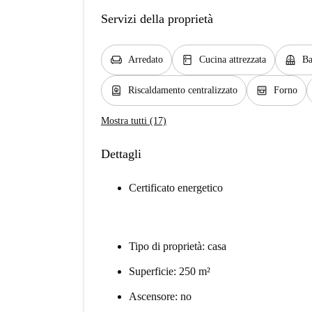
Servizi della proprietà
chair
kitchen
balcony
Arredato
Cucina attrezzata
Ba
water_heater
oven_gen
Riscaldamento centralizzato
Forno
Mostra tutti (17)
Dettagli
Certificato energetico
Tipo di proprietà: casa
Superficie: 250 m²
Ascensore: no