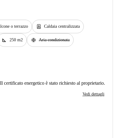
water_heater
lcone o terrazzo
Caldaia centralizzata
square_foot
ac_unit
250 m2
Aria condizionata
Il certificato energetico è stato richiesto al proprietario.
Vedi dettagli