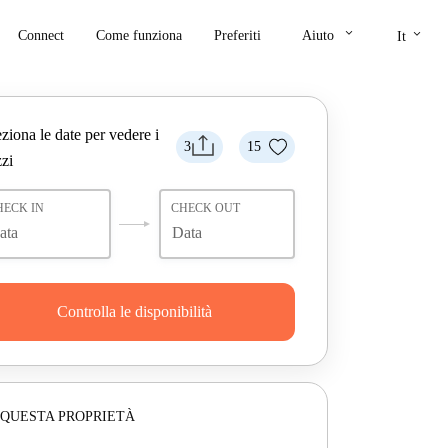
keyboard_arrow_down
keyboard_arrow_down
Connect
Come funziona
Preferiti
Aiuto
It
ziona le date per vedere i
3
15
zi
HECK IN
CHECK OUT
Controlla le disponibilità
 QUESTA PROPRIETÀ