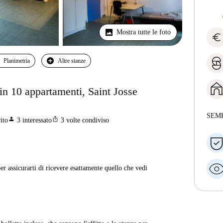
Mostra tutte le foto
euro
Planimetria
Altre stanze
 in 10 appartamenti, Saint Josse
SEM
person
ios_share
ito
3
interessato
3
volte condiviso
er assicurarti di ricevere esattamente quello che vedi