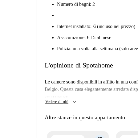
Numero di bagni: 2
Internet installato: sì (incluso nel prezzo)
Assicurazione: € 15 al mese
Pulizia: una volta alla settimana (solo ar
L'opinione di Spotahome
Le camere sono disponibili in affitto in una conf
Belgio. Questa casa elegantemente arredata disp
zona pranzo.
keyboard_arrow_down
Vedere di più
Ben collegato e vicino al centro di Bruxelles, q
Botanico. Ci sono anche un gran numero di ristoran
Altre stanze in questo appartamento