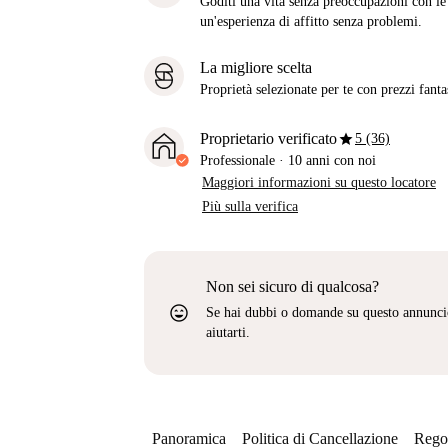
Goditi una vita senza preoccupazioni con le b
un'esperienza di affitto senza problemi.
La migliore scelta
Proprietà selezionate per te con prezzi fantast
star
Proprietario verificato
5 (36)
Professionale
·
10 anni
con noi
Maggiori informazioni su questo locatore
Più sulla verifica
Non sei sicuro di qualcosa?
sentiment_very_satisfied
Se hai dubbi o domande su questo annunci
aiutarti.
Panoramica
Politica di Cancellazione
Regol