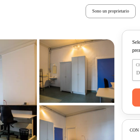
Sono un proprietario
Sele
prez
C
CON