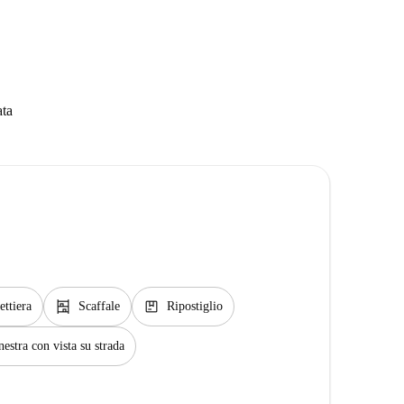
ata
shelves
package
ettiera
Scaffale
Ripostiglio
nestra con vista su strada