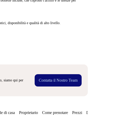
ollette incluse, che coprono l'affitto e le utenze per
ici, disponibilità e qualità di alto livello.
Contatta il Nostro Team
o, siamo qui per
e di casa
Proprietario
Come prenotare
Prezzi
Disponibilità
Qu