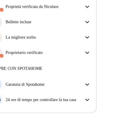
proprietà verificata da Nicolaos
Il nostro homechecker ha recensito la casa per
assicurarti di ricevere esattamente quello che vedi
Bollette incluse
nell'annuncio.
Goditi una vita senza preoccupazioni con le bollette
Più sulla verifica
incluse, che coprono l'affitto e le utenze per
La migliore scelta
un'esperienza di affitto senza problemi.
Proprietà selezionate per te con prezzi fantastici,
disponibilità e qualità di alto livello.
Proprietario verificato
Professionale
·
10 anni
con noi
Maggiori informazioni su questo locatore
PRE CON SPOTAHOME
Più sulla verifica
Garanzia di Spotahome
Se il proprietario di casa cancella la tua prenotazione
con breve preavviso, noi A) ti pagheremo un hotel e
24 ore di tempo per controllare la tua casa
ti aiuteremo a trovare un'altra nuova sistemazione, o
Se l'appartamento non è come te lo aspettavi
B) ti rimborseremo totalmente
dall'annuncio, faccelo sapere entro le prime 24 ore
dall'entrata e ci impegneremo per trovare una
soluzione.