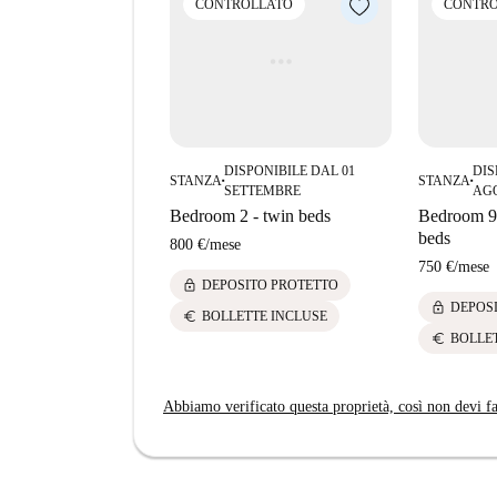
CONTROLLATO
CONTRO
DISPONIBILE DAL 01
DIS
STANZA
STANZA
■
■
SETTEMBRE
AG
Bedroom 2 - twin beds
Bedroom 9 
beds
800 €
/
mese
750 €
/
mese
lock
DEPOSITO PROTETTO
lock
DEPOS
euro
BOLLETTE INCLUSE
euro
BOLLE
Abbiamo verificato questa proprietà, così non devi fa