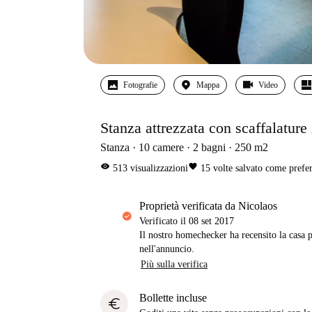
Fotografie
Mappa
Video
Stanza attrezzata con scaffalature
Stanza
10
camere
2
bagni
250
m2
visibility
favorite
513
visualizzazioni
15
volte salvato come prefer
proprietà verificata da Nicolaos
Verificato il
08 set 2017
Il nostro homechecker ha recensito la casa p
nell'annuncio.
Più sulla verifica
Bollette incluse
euro