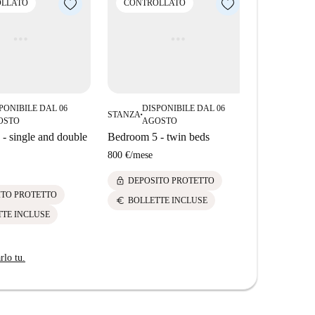
LLATO
CONTROLLATO
CONTRO
PONIBILE DAL 06
DISPONIBILE DAL 06
DIS
STANZA
STANZA
■
■
OSTO
AGOSTO
AG
- single and double
Bedroom 5 - twin beds
Bedroom 3 
800 €
/
mese
750 €
/
mese
lock
lock
DEPOSITO PROTETTO
DEPOS
ITO PROTETTO
euro
euro
BOLLETTE INCLUSE
BOLLE
TTE INCLUSE
rlo tu.