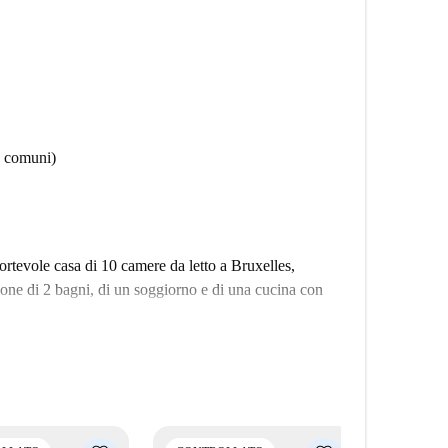
ee comuni)
ortevole casa di 10 camere da letto a Bruxelles,
one di 2 bagni, di un soggiorno e di una cucina con
uesta casa è anche a pochi minuti dal Giardino
ti della zona, tra cui diversi ristoranti halal.