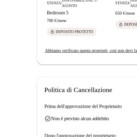
DISPONIBILE DAL 17
DIS
STANZA
STANZA
■
■
AGOSTO
AG
Bedroom 5
650 €
/
mese
700 €
/
mese
lock
DEPOS
lock
DEPOSITO PROTETTO
Abbiamo verificato questa proprietà, così non devi fa
Politica di Cancellazione
Prima dell'approvazione del Proprietario
check_circle
Non è previsto alcun addebito
Dopo l'approvazione del proprietario: