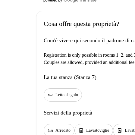
Cosa offre questa proprietà?
Com'è vivere qui secondo il padrone di c
Registration is only possible in rooms 1, 2, and 
Couples are allowed, provided an additional fee 
La tua stanza (Stanza 7)
airline_seat_flat
Letto singolo
Servizi della proprietà
chair
dishwasher_gen
local_laundry_service
Arredato
Lavastoviglie
Lavat