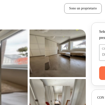
Sono un proprietario
Sele
prez
C
CON