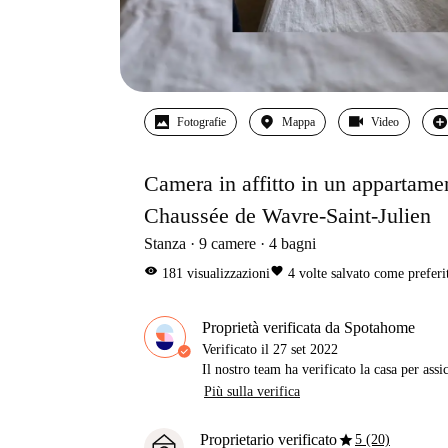
Fotografie
Mappa
Video
Camera in affitto in un appartame
Chaussée de Wavre-Saint-Julien
Stanza
9
camere
4
bagni
visibility
favorite
181
visualizzazioni
4
volte salvato come preferi
Proprietà verificata da Spotahome
Verificato il
27 set 2022
Il nostro team ha verificato la casa per assi
Più sulla verifica
star
Proprietario verificato
5 (20)