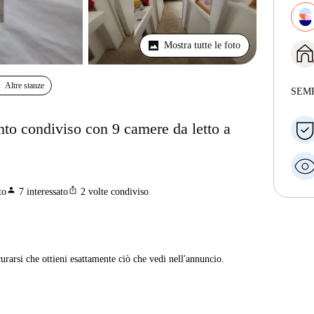
Mostra tutte le foto
Altre stanze
SEM
nto condiviso con 9 camere da letto a
person
ios_share
to
7
interessato
2
volte condiviso
curarsi che ottieni esattamente ciò che vedi nell'annuncio.