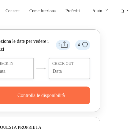
keyboard_arrow_down
keyboard_arrow_down
Connect
Come funziona
Preferiti
Aiuto
It
ziona le date per vedere i
2
4
zi
HECK IN
CHECK OUT
Controlla le disponibilità
 QUESTA PROPRIETÀ