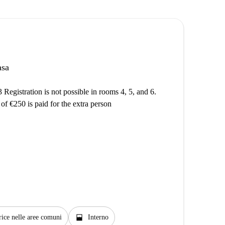
asa
3 Registration is not possible in rooms 4, 5, and 6.
of €250 is paid for the extra person
window_open
rice nelle aree comuni
Interno