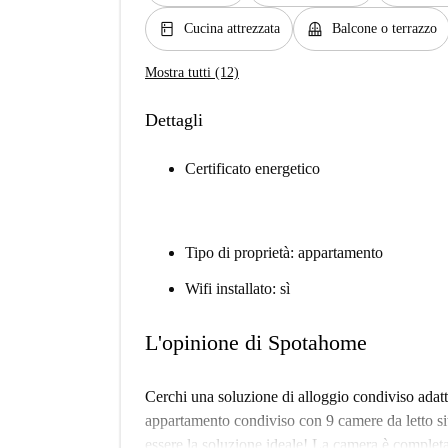
kitchen
balcony
Cucina attrezzata
Balcone o terrazzo
Mostra tutti (12)
Dettagli
Certificato energetico
Tipo di proprietà: appartamento
Wifi installato: sì
L'opinione di Spotahome
Cerchi una soluzione di alloggio condiviso adatt
appartamento condiviso con 9 camere da letto s
essere la soluzione ideale! La camera è completam