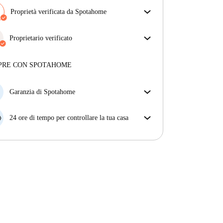
Proprietà verificata da Spotahome
Il nostro team ha verificato la casa per assicurarsi che
ottieni esattamente ciò che vedi nell'annuncio.
Proprietario verificato
Più sulla verifica
Privato
·
6 anni
con noi
Maggiori informazioni su questo locatore
PRE CON SPOTAHOME
Più sulla verifica
Garanzia di Spotahome
Se il proprietario di casa cancella la tua prenotazione
con breve preavviso, noi A) ti pagheremo un hotel e
24 ore di tempo per controllare la tua casa
ti aiuteremo a trovare un'altra nuova sistemazione, o
Se l'appartamento non è come te lo aspettavi
B) ti rimborseremo totalmente
dall'annuncio, faccelo sapere entro le prime 24 ore
dall'entrata e ci impegneremo per trovare una
soluzione.