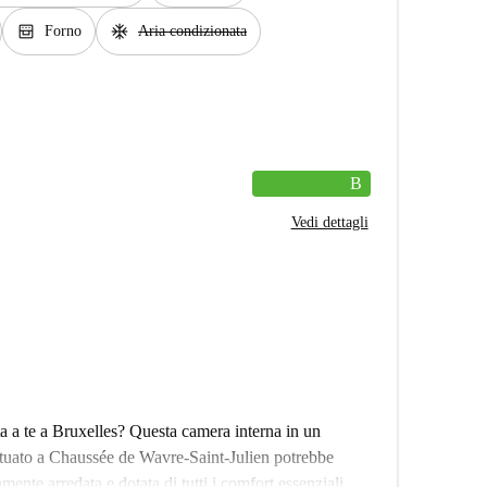
oven_gen
ac_unit
Forno
Aria condizionata
B
Vedi dettagli
a a te a Bruxelles? Questa camera interna in un
ituato a Chaussée de Wavre-Saint-Julien potrebbe
ente arredata e dotata di tutti i comfort essenziali.