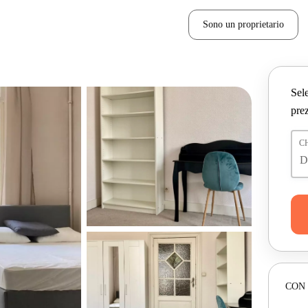
Sono un proprietario
Sele
prez
C
CON