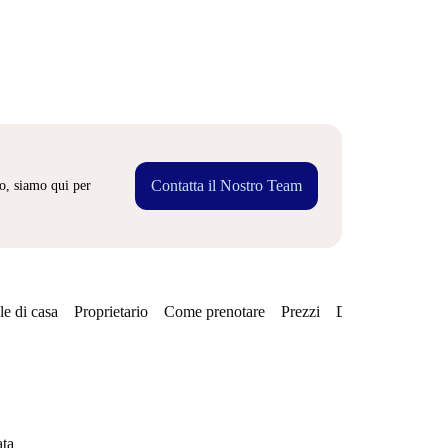
Contatta il Nostro Team
o, siamo qui per
e di casa
Proprietario
Come prenotare
Prezzi
Disponibilità
Qu
ata