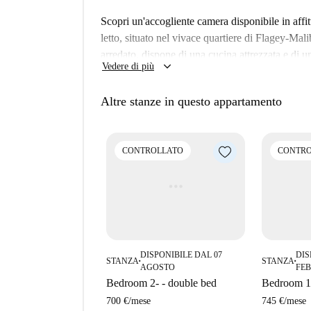
Scopri un'accogliente camera disponibile in aff
letto, situato nel vivace quartiere di Flagey-M
arredato, dispone di una cucina attrezzata e di
keyboard_arrow_down
Vedere di più
alcune restrizioni e non è consentito fumare all'i
Spotahome, garantendo un'ottima esperienza di a
Altre stanze in questo appartamento
Flagey-Malibran è una zona vivace con diverse a
Chicken by Fastgood Cuisine, Tito Fresh Past
facilmente raggiungibili, così come supermercat
CONTROLLATO
CONTRO
il Monumento Wiertz, il Murale Ekologiczny e L
comodamente la tua camera e scopri tutto ciò che
DISPONIBILE DAL 07
DIS
STANZA
STANZA
■
■
AGOSTO
FE
Bedroom 2- - double bed
Bedroom 1 
700 €
/
mese
745 €
/
mese