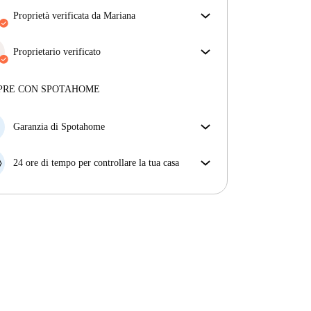
proprietà verificata da Mariana
Il nostro homechecker ha recensito la casa per
assicurarti di ricevere esattamente quello che vedi
Proprietario verificato
nell'annuncio.
Professionale
·
10 anni
con noi
Più sulla verifica
Maggiori informazioni su questo locatore
PRE CON SPOTAHOME
Più sulla verifica
Garanzia di Spotahome
Se il proprietario di casa cancella la tua prenotazione
con breve preavviso, noi A) ti pagheremo un hotel e
24 ore di tempo per controllare la tua casa
ti aiuteremo a trovare un'altra nuova sistemazione, o
Se l'appartamento non è come te lo aspettavi
B) ti rimborseremo totalmente
dall'annuncio, faccelo sapere entro le prime 24 ore
dall'entrata e ci impegneremo per trovare una
soluzione.