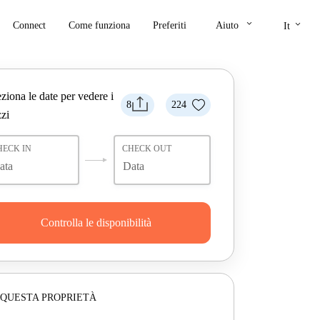
keyboard_arrow_down
keyboard_arrow_down
Connect
Come funziona
Preferiti
Aiuto
It
ziona le date per vedere i
8
224
zi
HECK IN
CHECK OUT
Controlla le disponibilità
 QUESTA PROPRIETÀ