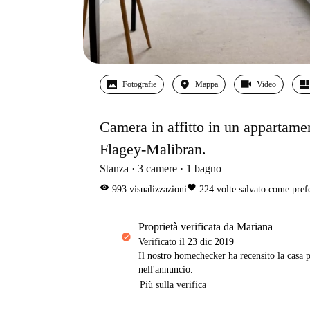
Fotografie
Mappa
Video
Camera in affitto in un appartame
Flagey-Malibran.
Stanza
3
camere
1
bagno
visibility
favorite
993
visualizzazioni
224
volte salvato come pref
proprietà verificata da Mariana
Verificato il
23 dic 2019
Il nostro homechecker ha recensito la casa p
nell'annuncio.
Più sulla verifica