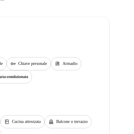
key
dresser
le
Chiave personale
Armadio
ria condizionata
kitchen
balcony
Cucina attrezzata
Balcone o terrazzo