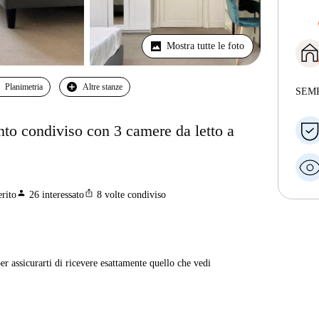
Mostra tutte le foto
Planimetria
Altre stanze
SEM
nto condiviso con 3 camere da letto a
person
ios_share
erito
26
interessato
8
volte condiviso
er assicurarti di ricevere esattamente quello che vedi