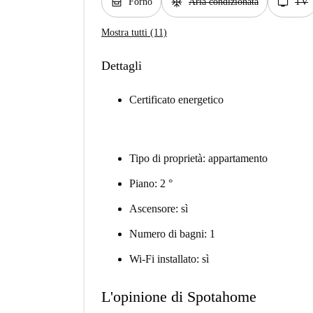
oven_gen
ac_unit
tv
Forno
Aria condizionata
TV
Mostra tutti (11)
Dettagli
Certificato energetico
Tipo di proprietà: appartamento
Piano: 2 °
Ascensore: sì
Numero di bagni: 1
Wi-Fi installato: sì
L'opinione di Spotahome