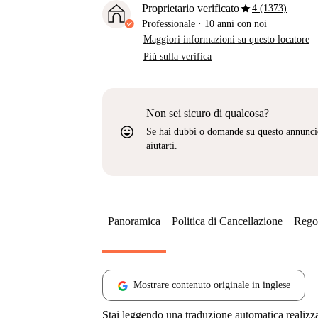
star
Proprietario verificato
4 (1373)
Professionale
·
10 anni
con noi
Maggiori informazioni su questo locatore
Più sulla verifica
Non sei sicuro di qualcosa?
sentiment_very_satisfied
Se hai dubbi o domande su questo annunci
aiutarti.
Panoramica
Politica di Cancellazione
Regol
Mostrare contenuto originale in inglese
Stai leggendo una traduzione automatica realizz