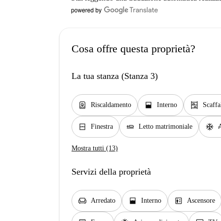
Cosa offre questa proprietà?
La tua stanza (Stanza 3)
water_heater
window_open
shelves
Riscaldamento
Interno
Scaffa
window_closed
airline_seat_flat
ac_unit
Finestra
Letto matrimoniale
A
Mostra tutti (13)
Servizi della proprietà
chair
window_open
elevator
Arredato
Interno
Ascensore