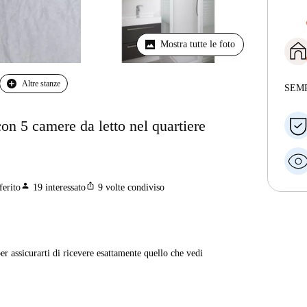
Mostra tutte le foto
Altre stanze
SEM
con 5 camere da letto nel quartiere
person
ios_share
ferito
19
interessato
9
volte condiviso
er assicurarti di ricevere esattamente quello che vedi