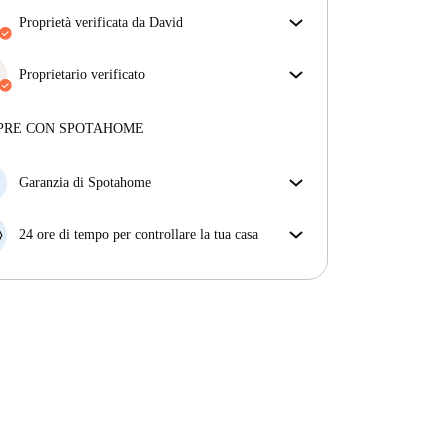
proprietà verificata da David
Il nostro homechecker ha recensito la casa per
assicurarti di ricevere esattamente quello che vedi
Proprietario verificato
nell'annuncio.
Professionale
·
9 anni
con noi
Più sulla verifica
Maggiori informazioni su questo locatore
PRE CON SPOTAHOME
Più sulla verifica
Garanzia di Spotahome
Se il proprietario di casa cancella la tua prenotazione
con breve preavviso, noi A) ti pagheremo un hotel e
24 ore di tempo per controllare la tua casa
ti aiuteremo a trovare un'altra nuova sistemazione, o
Se l'appartamento non è come te lo aspettavi
B) ti rimborseremo totalmente
dall'annuncio, faccelo sapere entro le prime 24 ore
dall'entrata e ci impegneremo per trovare una
soluzione.