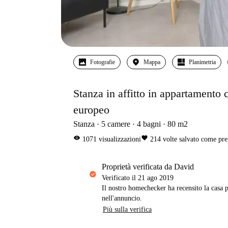
Fotografie
Mappa
Planimetria
Stanza in affitto in appartamento 
europeo
Stanza
5
camere
4
bagni
80
m2
visibility
favorite
1071
visualizzazioni
214
volte salvato come pre
proprietà verificata da David
Verificato il
21 ago 2019
Il nostro homechecker ha recensito la casa p
nell'annuncio.
Più sulla verifica