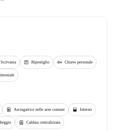
package
key
Scrivania
Ripostiglio
Chiave personale
rimoniale
local_laundry_service
window_open
Asciugatrice nelle aree comuni
Interno
water_heater
cheggio
Caldaia centralizzata