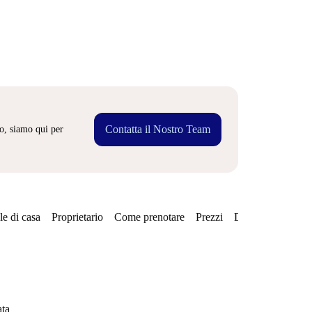
Contatta il Nostro Team
o, siamo qui per
e di casa
Proprietario
Come prenotare
Prezzi
Disponibilità
Qu
ata