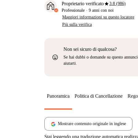
star
Proprietario verificato
3.8 (986)
Professionale
·
9 anni
con noi
Maggiori informazioni su questo locatore
Più sulla verifica
Non sei sicuro di qualcosa?
sentiment_very_satisfied
Se hai dubbi o domande su questo annunci
aiutarti.
Panoramica
Politica di Cancellazione
Regol
Mostrare contenuto originale in inglese
Stai leggendo una traduzione automatica realizz