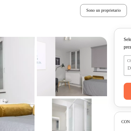
Sono un proprietario
Sele
prez
C
CON