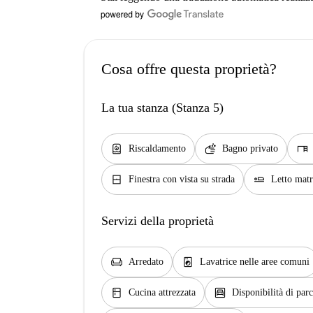
Cosa offre questa proprietà?
La tua stanza (Stanza 5)
water_heater
soap
desk
Riscaldamento
Bagno privato
window_closed
airline_seat_flat
Finestra con vista su strada
Letto mat
Servizi della proprietà
chair
local_laundry_service
Arredato
Lavatrice nelle aree comuni
kitchen
garage
Cucina attrezzata
Disponibilità di par