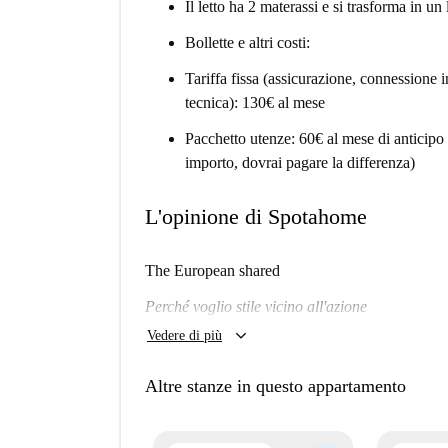
Il letto ha 2 materassi e si trasforma in un
Bollette e altri costi:
Tariffa fissa (assicurazione, connessione 
tecnica): 130€ al mese
Pacchetto utenze: 60€ al mese di anticipo 
importo, dovrai pagare la differenza)
L'opinione di Spotahome
The European shared
Perché voglio stile vicino all'azione
keyboard_arrow_down
Vedere di più
Mi piacerà qui?
Dipende.
Altre stanze in questo appartamento
Cerchi un posto alla moda in una delle città pi