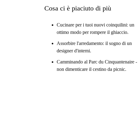
Cinquantenaire.
Cosa ci è piaciuto di più
Questo appartamento è perfetto per le persone es
quartiere europeo in poche parole. Il resto spetta 
Cucinare per i tuoi nuovi coinquilini: un
ottimo modo per rompere il ghiaccio.
Assorbire l'arredamento: il sogno di un
designer d'interni.
Camminando al Parc du Cinquantenaire -
non dimenticare il cestino da picnic.