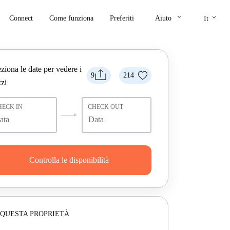
keyboard_arrow_down
keyboard_arrow_down
Connect
Come funziona
Preferiti
Aiuto
It
ziona le date per vedere i
9
214
zi
HECK IN
CHECK OUT
Controlla le disponibilità
 QUESTA PROPRIETÀ