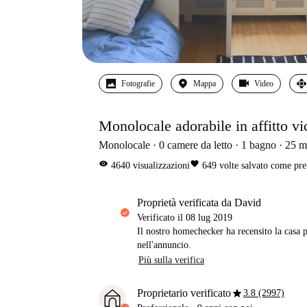
Fotografie
Mappa
Video
Monolocale adorabile in affitto vic
Monolocale
0
camere da letto
1
bagno
25
m
visibility
favorite
4640
visualizzazioni
649
volte salvato come pre
proprietà verificata da David
Verificato il
08 lug 2019
Il nostro homechecker ha recensito la casa p
nell'annuncio.
Più sulla verifica
star
Proprietario verificato
3.8 (2997)