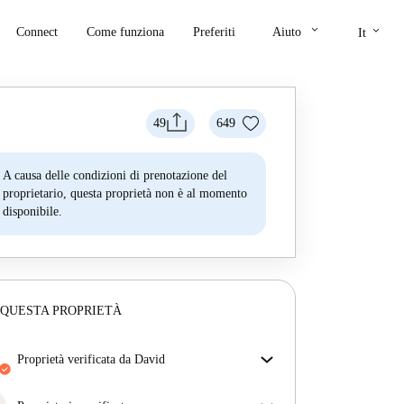
keyboard_arrow_down
keyboard_arrow_down
Connect
Come funziona
Preferiti
Aiuto
It
49
649
A causa delle condizioni di prenotazione del
proprietario, questa proprietà non è al momento
disponibile.
 QUESTA PROPRIETÀ
proprietà verificata da David
Il nostro homechecker ha recensito la casa per