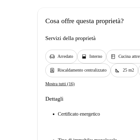
Cosa offre questa proprietà?
Servizi della proprietà
chair
window_open
kitchen
Arredato
Interno
Cucina attre
water_heater
square_foot
Riscaldamento centralizzato
25 m2
Mostra tutti (16)
Dettagli
Certificato energetico