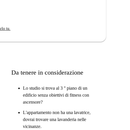
rlo tu.
cale. Con molta luce naturale, tutti gli
Da tenere in considerazione
cino alle università, questa casa è semplice ma
Lo studio si trova al 3 ° piano di un
 studente impegnato che cerca solo l'essenziale vicino
edificio senza obiettivi di fitness con
ascensore?
L'appartamento non ha una lavatrice,
noso.
dovrai trovare una lavanderia nelle
vicinanze.
rincipali università si trovano nelle vicinanze.