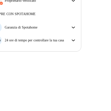
assicurarti di ricevere esattamente quello che vedi
Proprietario verificato
nell'annuncio.
Professionale
·
9 anni
con noi
Più sulla verifica
Maggiori informazioni su questo locatore
PRE CON SPOTAHOME
Più sulla verifica
Garanzia di Spotahome
Se il proprietario di casa cancella la tua prenotazione
con breve preavviso, noi A) ti pagheremo un hotel e
24 ore di tempo per controllare la tua casa
ti aiuteremo a trovare un'altra nuova sistemazione, o
Se l'appartamento non è come te lo aspettavi
B) ti rimborseremo totalmente
dall'annuncio, faccelo sapere entro le prime 24 ore
dall'entrata e ci impegneremo per trovare una
soluzione.