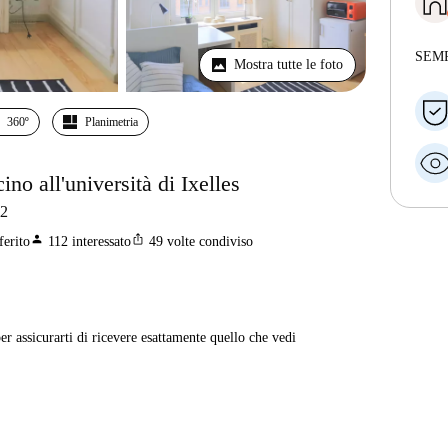
SEM
Mostra tutte le foto
360º
Planimetria
ino all'università di Ixelles
2
person
ios_share
ferito
112
interessato
49
volte condiviso
er assicurarti di ricevere esattamente quello che vedi