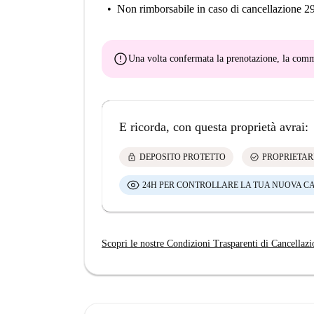
Non rimborsabile
in caso di cancellazione 2
error
Una volta confermata la prenotazione, la co
E ricorda, con questa proprietà avrai:
lock
check_circle
DEPOSITO PROTETTO
PROPRIETAR
24H PER CONTROLLARE LA TUA NUOVA C
Scopri le nostre Condizioni Trasparenti di Cancellazi