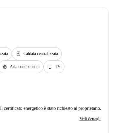
water_heater
zzata
Caldaia centralizzata
ac_unit
tv
Aria condizionata
TV
Il certificato energetico è stato richiesto al proprietario.
Vedi dettagli