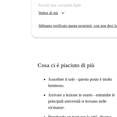
Perché stai cercando light
keyboard_arrow_down
Vedere di più
Mi piacerà qui?
Può essere.
Abbiamo verificato questa proprietà, così non devi fa
Stai cercando uno studio semplice ma solare?
Quindi controlla questo punto luminoso.
Veramente? Dimmi di più...
Ti sentirai come a casa in questo grazioso monolo
Cosa ci è piaciuto di più
elettrodomestici di base e un'ottima posizione vi
incantevole.
Assorbire il sole - questo posto è molto
Pensiamo che questo sia un ottimo posto per uno
luminoso.
alla scuola.
Arrivare a lezione in orario - entrambe le
I tuoi 3 principali motivi per vivere qui:
principali università si trovano nelle
Assorbi il sole: questo posto è molto lumi
vicinanze.
Arrivare in classe in tempo - entrambe le p
Prendendo un tram per la città, diverse