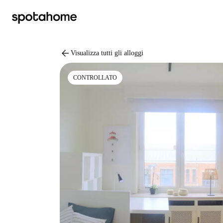
arrow_back
Visualizza tutti gli alloggi
CONTROLLATO