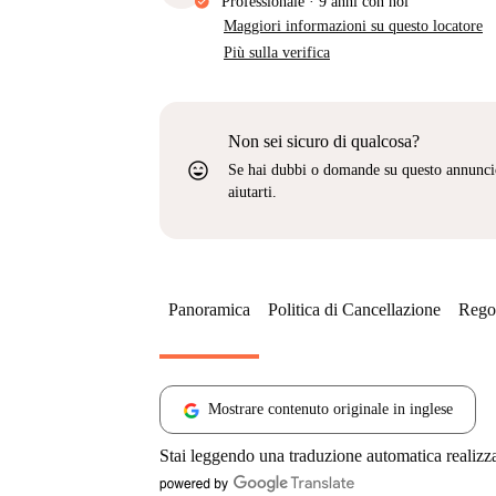
Professionale
·
9 anni
con noi
Maggiori informazioni su questo locatore
Più sulla verifica
Non sei sicuro di qualcosa?
sentiment_very_satisfied
Se hai dubbi o domande su questo annunci
aiutarti.
Panoramica
Politica di Cancellazione
Regol
Mostrare contenuto originale in inglese
Stai leggendo una traduzione automatica realizz