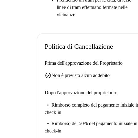
linee di tram effettuano fermate nelle
Prendere un tram in tutta la città - divers
vicinanze.
Ma devi sapere questo ...
Lo studio si trova al 3 ° piano di un edific
L'appartamento non ha una lavatrice, dovr
Politica di Cancellazione
Aiutami a prendere una decisione ...
Questo è un pratico 3 ° piano, monolocale a Kle
Prima dell'approvazione del Proprietario
soleggiato e perfettamente pratico - e le cose bu
check_circle
Non è previsto alcun addebito
È perfetto per professionisti o studenti.
Dopo l'approvazione del proprietario:
Rimborso completo del pagamento iniziale
i
check-in
Rimborso del 50% del pagamento iniziale
in
check-in