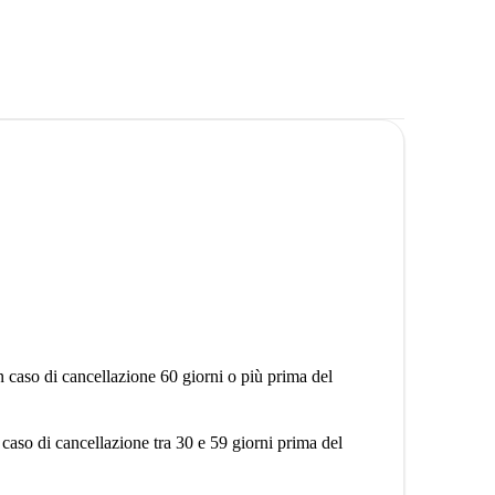
e linee di tram fanno fermate nelle vicinanze.
io senza obiettivi di fitness con ascensore?
ai trovare una lavanderia nelle vicinanze.
in-Zwitserlandplein, Bruxelles. È piccolo, ma è
one arrivano sempre in piccoli pacchetti.
n caso di cancellazione 60 giorni o più prima del
 caso di cancellazione tra 30 e 59 giorni prima del