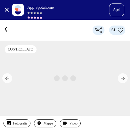
App Spotahome
Apri
5
61
CONTROLLATO
Fotografie
Mappa
Video