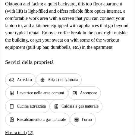
Oktogon and facing a quiet backyard, this top floor apartment
(with lift) is light-filled and offers reliable fibre optics internet, a
comfortable work area with a screen that you can connect your
laptop to, and a kitchen equipped with appliances that go beyond
your typical rental. Enjoy a coffee break in the park right outside
the building, or get your sweat on with some of the workout
equipment (pull-up bar, dumbbells, etc.) in the apartment.
Servizi della proprietà
chair
ac_unit
Arredato
Aria condizionata
local_laundry_service
elevator
Lavatrice nelle aree comuni
Ascensore
kitchen
water_heater
Cucina attrezzata
Caldaia a gas naturale
water_heater
oven_gen
Riscaldamento a gas naturale
Forno
Mostra tutti (12)