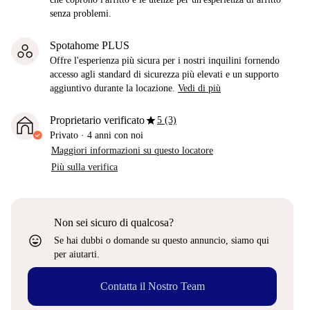
senza problemi.
Spotahome PLUS
Offre l'esperienza più sicura per i nostri inquilini fornendo
accesso agli standard di sicurezza più elevati e un supporto
aggiuntivo durante la locazione.
Vedi di più
star
Proprietario verificato
5 (3)
Privato
·
4 anni
con noi
Maggiori informazioni su questo locatore
Più sulla verifica
Non sei sicuro di qualcosa?
sentiment_very_satisfied
Se hai dubbi o domande su questo annuncio, siamo qui
per aiutarti.
Contatta il Nostro Team