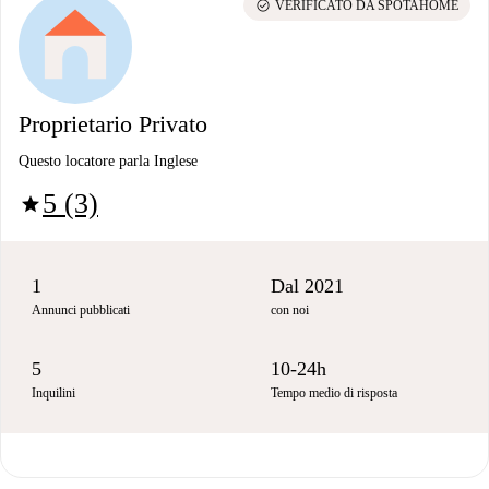
check_circle
VERIFICATO DA SPOTAHOME
Proprietario Privato
Questo locatore parla Inglese
5 (3)
star
1
Dal 2021
Annunci pubblicati
con noi
5
10-24h
Inquilini
Tempo medio di risposta