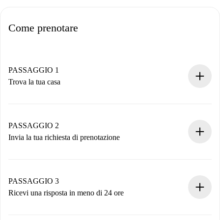
Come prenotare
PASSAGGIO 1
Trova la tua casa
Processo di prenotazione 100% online.
Case e Proprietari verificati.
Hai tutte le informazioni necessarie in anticipo.
PASSAGGIO 2
Invia la tua richiesta di prenotazione
Invia dettagli base del tuo profilo e metodo di pagamento.
Ricorda che non ti addebiteremo nulla finché il proprietario
non accetta.
PASSAGGIO 3
Ricevi una risposta in meno di 24 ore
Il proprietario ha fino a 24 ore per confermare.