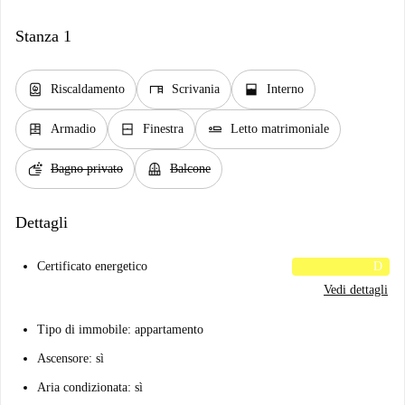
Stanza 1
water_heater
desk
window_open
Riscaldamento
Scrivania
Interno
dresser
window_closed
airline_seat_flat
Armadio
Finestra
Letto matrimoniale
soap
balcony
Bagno privato
Balcone
Dettagli
Certificato energetico
D
Vedi dettagli
Tipo di immobile: appartamento
Ascensore: sì
Aria condizionata: sì