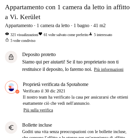
Appartamento con 1 camera da letto in affitto
a Vi. Kerület
Appartamento
1
camera da letto
1
bagno
41
m2
visibility
favorite
person
321
visualizzazioni
61
volte salvato come preferito
5
interessato
ios_share
5
volte condiviso
Deposito protetto
lock
Siamo qui per aiutarti! Se il tuo proprietario non ti
restituisce il deposito, lo faremo noi.
Più informazioni
Proprietà verificata da Spotahome
Verificato il
30 dic 2021
Il nostro team ha verificato la casa per assicurarsi che ottieni
esattamente ciò che vedi nell'annuncio.
Più sulla verifica
Bollette incluse
euro
Goditi una vita senza preoccupazioni con le bollette incluse,
che coprono l'affitto e le utenze per un'esperienza di affitto