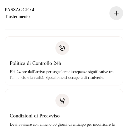
Se accettata, ti addebiteremo il pagamento e ti metteremo in
contatto con il proprietario.
PASSAGGIO 4
Se rifiutata: non ti addebiteremo nulla e ti proporremo
Trasferimento
alternative.
Concorda con il proprietario i dettagli del tuo arrivo, ritiro
Documenti richiesti se la proprietà è “
Spotahome plus
”.
delle chiavi, ecc.
Documento d'identità o Passaporto
Spotahome trasferirà il primo pagamento al proprietario
Prova di solvibilità
solo se non segnali problemi.
Domiciliazione del pagamento
Politica di Controllo 24h
Hai 24 ore dall’arrivo per segnalare discrepanze significative tra
l'annuncio e la realtà. Spotahome si occuperà di risolverle.
Condizioni di Preavviso
Devi avvisare con almeno 30 giorni di anticipo per modificare la