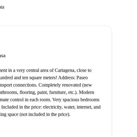
ata
asa
t in a very central area of ​​Cartagena, close to
o hundred and ten square meters! Address: Paseo
ransport connections. Completely renovated (new
athrooms, flooring, paint, furniture, etc.). Modern
imate control in each room. Very spacious bedrooms
Included in the price: electricity, water, internet, and
ng space (not included in the price).