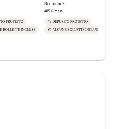
Bedroom 3
Bedroom 5
485 €
/
mese
485 €
/
mese
lock
lock
ITO PROTETTO
DEPOSITO PROTETTO
DEPOS
euro
euro
E BOLLETTE INCLUSE
ALCUNE BOLLETTE INCLUSE
ALCUN