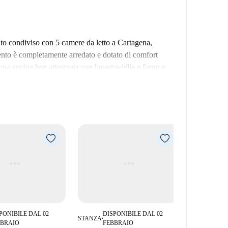
to condiviso con 5 camere da letto a Cartagena,
ento è completamente arredato e dotato di comfort
 una cucina ben attrezzata con lavastoviglie e forno e
ruire della comodità di un balcone o di una terrazza
i culturali e storici. Nelle vicinanze, troverai
 il Muro di Terra e molte altre raggiungibili a piedi.
città spagnola.
PONIBILE DAL 02
DISPONIBILE DAL 02
DIS
STANZA
STANZA
■
■
BBRAIO
FEBBRAIO
FE