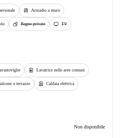
dresser
personale
Armadio a muro
soap
tv
olo
Bagno privato
TV
local_laundry_service
avastoviglie
Lavatrice nelle aree comuni
water_heater
alcone o terrazzo
Caldaia elettrica
Non disponibile