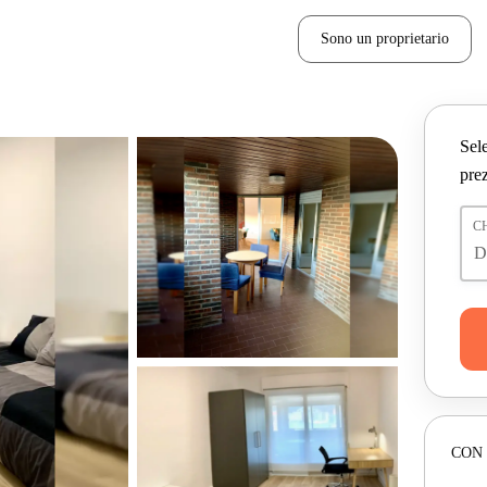
Sono un proprietario
Sele
prez
C
CON