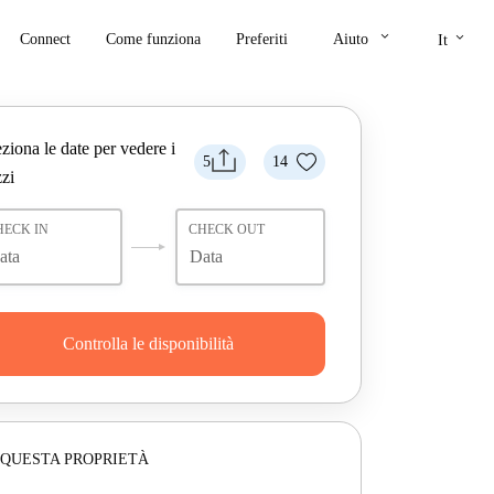
keyboard_arrow_down
keyboard_arrow_down
Connect
Come funziona
Preferiti
Aiuto
It
ziona le date per vedere i
5
14
zi
HECK IN
CHECK OUT
Controlla le disponibilità
 QUESTA PROPRIETÀ