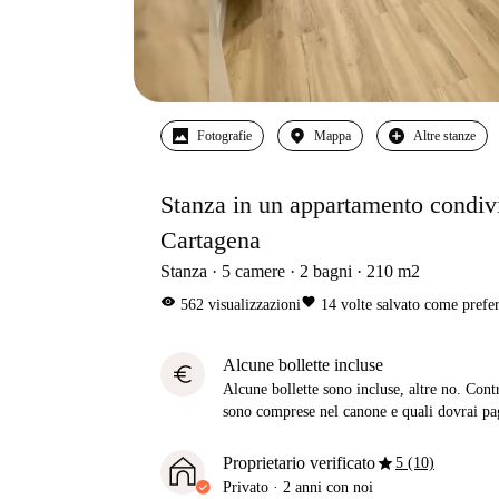
Fotografie
Mappa
Altre stanze
Stanza in un appartamento condivis
Cartagena
Stanza
5
camere
2
bagni
210
m2
visibility
favorite
562
visualizzazioni
14
volte salvato come prefer
Alcune bollette incluse
euro
Alcune bollette sono incluse, altre no. Cont
sono comprese nel canone e quali dovrai pag
star
Proprietario verificato
5 (10)
Privato
·
2 anni
con noi