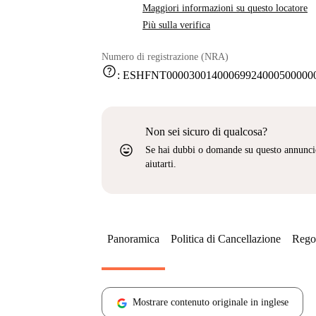
Maggiori informazioni su questo locatore
Più sulla verifica
Numero di registrazione (NRA)
help
:
ESHFNT000030014000699240005000000
Non sei sicuro di qualcosa?
sentiment_very_satisfied
Se hai dubbi o domande su questo annunci
aiutarti.
Panoramica
Politica di Cancellazione
Regol
Mostrare contenuto originale in inglese