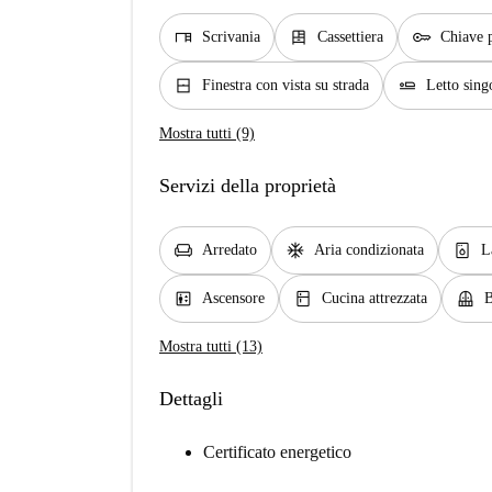
desk
dresser
key
Scrivania
Cassettiera
Chiave 
window_closed
airline_seat_flat
Finestra con vista su strada
Letto sing
Mostra tutti (9)
Servizi della proprietà
chair
ac_unit
dishwasher_gen
Arredato
Aria condizionata
L
elevator
kitchen
balcony
Ascensore
Cucina attrezzata
B
Mostra tutti (13)
Dettagli
Certificato energetico