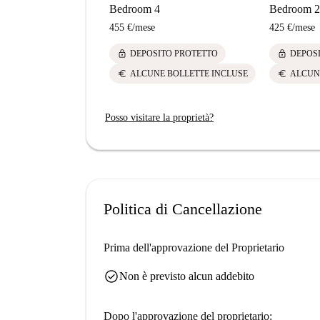
Bedroom 4
Bedroom 2
455 €
/
mese
425 €
/
mese
lock
lock
DEPOSITO PROTETTO
DEPOS
euro
euro
ALCUNE BOLLETTE INCLUSE
ALCUN
Posso visitare la proprietà?
Politica di Cancellazione
Prima dell'approvazione del Proprietario
check_circle
Non è previsto alcun addebito
Dopo l'approvazione del proprietario: