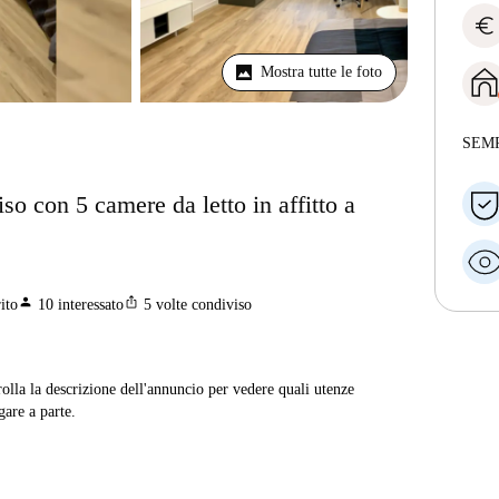
euro
Mostra tutte le foto
SEM
o con 5 camere da letto in affitto a
person
ios_share
ito
10
interessato
5
volte condiviso
rolla la descrizione dell'annuncio per vedere quali utenze
are a parte.