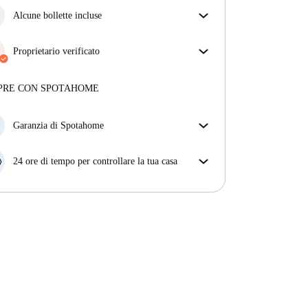
Alcune bollette incluse
Alcune bollette sono incluse, altre no. Controlla la
descrizione dell'annuncio per vedere quali utenze
Proprietario verificato
sono comprese nel canone e quali dovrai pagare a
Privato
·
2 anni
con noi
parte.
Maggiori informazioni su questo locatore
PRE CON SPOTAHOME
Più sulla verifica
Garanzia di Spotahome
Se il proprietario di casa cancella la tua prenotazione
con breve preavviso, noi A) ti pagheremo un hotel e
24 ore di tempo per controllare la tua casa
ti aiuteremo a trovare un'altra nuova sistemazione, o
Se l'appartamento non è come te lo aspettavi
B) ti rimborseremo totalmente
dall'annuncio, faccelo sapere entro le prime 24 ore
dall'entrata e ci impegneremo per trovare una
soluzione.