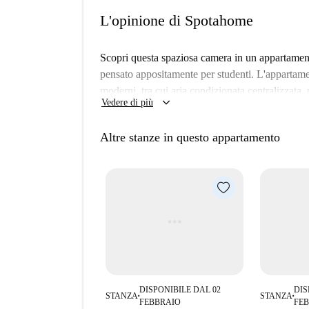
L'opinione di Spotahome
Scopri questa spaziosa camera in un appartamen
pensato appositamente per studenti. L'appartam
moderni, tra cui aria condizionata centralizzata,
keyboard_arrow_down
Vedere di più
una lavatrice ad uso comune. Potrai inoltre usuf
privati.
Altre stanze in questo appartamento
Situato a Cartagena, sarai circondato da monument
attrazioni come El Busto de Jiménez de la Espada,
Immergiti nei vivaci dintorni di questa deliziosa 
DISPONIBILE DAL 02
DIS
STANZA
STANZA
■
■
FEBBRAIO
FE