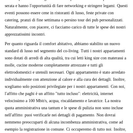
serata e hanno l'opportunità di fare networking e stringere legami. Questi
eventi possono essere cene in ristoranti di lusso, feste private con
catering, pranzi di fine settimana o persino tour dei pub personalizzati.
Naturalmente, con piacere, ci facciamo carico di tutte le spese dei nostri
apprezzatissimi incontri.
Per quanto riguarda il comfort abitativo, abbiamo stabilito un nuovo
standard di lusso nel segmento del co-living. Tutti i nostri appartamenti
sono dotati di arredi di alta qualità, tra cui letti king size con materassi a
molle, cucine moderne completamente attrezzate e tutti gli
elettrodomestici e utensili necessari. Ogni appartamento è stato arredato
individualmente con attenzione al calore e alla cura dei dettagli. Inoltre,
scegliamo solo posizioni privilegiate per i nostri appartamenti. Con noi,
l'affitto che paghi è un affitto "tutto incluso": elettricità, internet
velocissimo a 100 Mbit/s, acqua, riscaldamento e lavatrice. La nostra
quota amministrativa una tantum e le spese di pulizia non sono incluse
nell'affitto: puoi verificarle nei dettagli di pagamento. Non dovrai
nemmeno preoccuparti di alcuna incombenza amministrativa, come ad
esempio la registrazione in comune. Ci occuperemo di tutto noi. Inoltre,