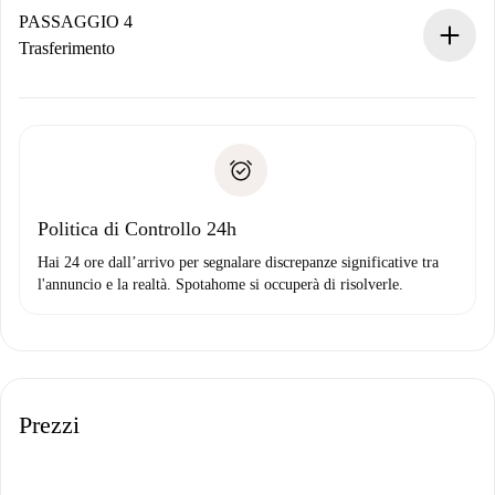
contatto con il proprietario.
PASSAGGIO 4
Se rifiutata: non ti addebiteremo nulla e ti proporremo
Trasferimento
alternative.
Concorda con il proprietario i dettagli del tuo arrivo, ritiro
Documenti richiesti se la proprietà è “
Spotahome plus
”.
delle chiavi, ecc.
Documento d'identità o Passaporto
Spotahome trasferirà il primo pagamento al proprietario
Prova di solvibilità
solo se non segnali problemi.
Domiciliazione del pagamento
Politica di Controllo 24h
Hai 24 ore dall’arrivo per segnalare discrepanze significative tra
l'annuncio e la realtà. Spotahome si occuperà di risolverle.
Prezzi