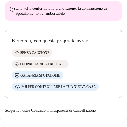
error
Una volta confermata la prenotazione, la commissione di
Spotahome
non è rimborsabile
E ricorda, con questa proprietà avrai:
savings
SENZA CAUZIONE
check_circle
PROPRIETARIO VERIFICATO
GARANZIA SPOTAHOME
24H PER CONTROLLARE LA TUA NUOVA CASA
Scopri le nostre Condizioni Trasparenti di Cancellazione