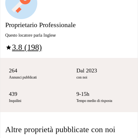
Proprietario Professionale
Questo locatore parla Inglese
3.8 (198)
star
264
Dal 2023
Annunci pubblicati
con noi
439
9-15h
Inquilini
Tempo medio di risposta
Altre proprietà pubblicate con noi