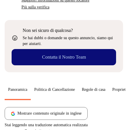
Maggiori informazioni su questo locatore
Più sulla verifica
Non sei sicuro di qualcosa?
sentiment_very_satisfied
Se hai dubbi o domande su questo annuncio, siamo qui
per aiutarti.
Contatta il Nostro Team
Panoramica
Politica di Cancellazione
Regole di casa
Proprietar
Mostrare contenuto originale in inglese
Stai leggendo una traduzione automatica realizzata