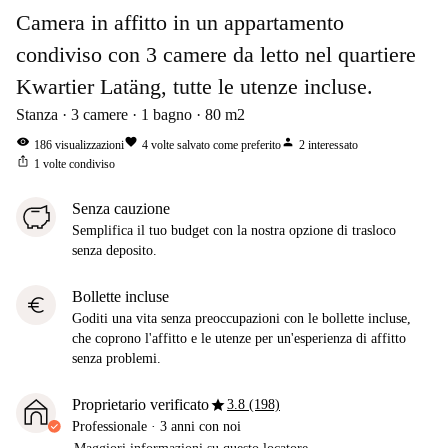
Camera in affitto in un appartamento
condiviso con 3 camere da letto nel quartiere
Kwartier Latäng, tutte le utenze incluse.
Stanza
3
camere
1
bagno
80
m2
visibility
favorite
person
186
visualizzazioni
4
volte salvato come preferito
2
interessato
ios_share
1
volte condiviso
Senza cauzione
Semplifica il tuo budget con la nostra opzione di trasloco
senza deposito.
Bollette incluse
euro
Goditi una vita senza preoccupazioni con le bollette incluse,
che coprono l'affitto e le utenze per un'esperienza di affitto
senza problemi.
star
Proprietario verificato
3.8 (198)
Professionale
·
3 anni
con noi