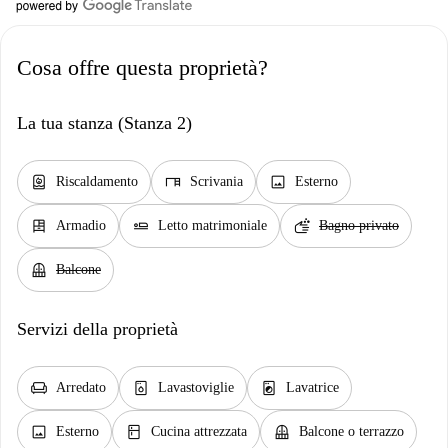
Cosa offre questa proprietà?
La tua stanza (Stanza 2)
water_heater
desk
image
Riscaldamento
Scrivania
Esterno
dresser
airline_seat_flat
soap
Armadio
Letto matrimoniale
Bagno privato
balcony
Balcone
Servizi della proprietà
chair
dishwasher_gen
local_laundry_service
Arredato
Lavastoviglie
Lavatrice
image
kitchen
balcony
Esterno
Cucina attrezzata
Balcone o terrazzo