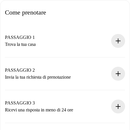
Come prenotare
PASSAGGIO 1
Trova la tua casa
Processo di prenotazione 100% online.
Case e Proprietari verificati.
Hai tutte le informazioni necessarie in anticipo.
PASSAGGIO 2
Invia la tua richiesta di prenotazione
Invia dettagli base del tuo profilo e metodo di pagamento.
Ricorda che non ti addebiteremo nulla finché il proprietario
non accetta.
PASSAGGIO 3
Ricevi una risposta in meno di 24 ore
Il proprietario ha fino a 24 ore per confermare.
Se accettata, ti addebiteremo il pagamento e ti metteremo in