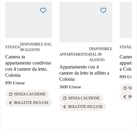
DISPONIBILE DAL
D
STANZA
STANZA
■
■
DISPONIBILE
09 AGOSTO
0
APPARTAMENTO
DAL 09
■
Camera in
Camera 
AGOSTO
appartamento condiviso
appartam
Appartamento con 4
con 4 camere da letto,
a Coloni
camere da letto in affitto a
Colonia
899 €
/
mes
Colonia
899 €
/
mese
3600 €
/
mese
savings
SEN
savings
SENZA CAUZIONE
euro
BOL
savings
SENZA CAUZIONE
euro
BOLLETTE INCLUSE
euro
BOLLETTE INCLUSE