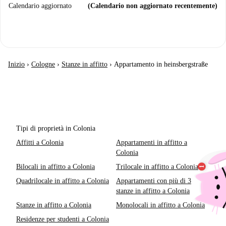
Calendario aggiornato
(Calendario non aggiornato recentemente)
Inizio
›
Cologne
›
Stanze in affitto
›
Appartamento in heinsbergstraße
Tipi di proprietà in Colonia
Affitti a Colonia
Appartamenti in affitto a
Colonia
Bilocali in affitto a Colonia
Trilocale in affitto a Colonia
Quadrilocale in affitto a Colonia
Appartamenti con più di 3
stanze in affitto a Colonia
Stanze in affitto a Colonia
Monolocali in affitto a Colonia
Residenze per studenti a Colonia