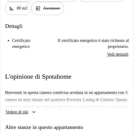
square_foot
elevator
80 m2
Ascensore
Dettagli
Certificato
Il certificato energetico è stato richiesto al
energetico
proprietario.
Vedi dettagli
L'opinione di Spotahome
Benvenuti in questa camera condivisa arredata in un appartamento con 3
camere da letto situato nel quartiere Kwartier Latäng di Colonia. Questa
luminosa camera con affaccio sull'esterno vanta un balcone e una cucina
keyboard_arrow_down
Vedere di più
attrezzata, il che la rende una scelta ideale per professionisti o studenti.
Coppie e animali domestici non sono ammessi. Tutte le utenze, tra cui
Altre stanze in questo appartamento
elettricità, acqua, gas, Wi-Fi e riscaldamento, sono incluse, garantendo