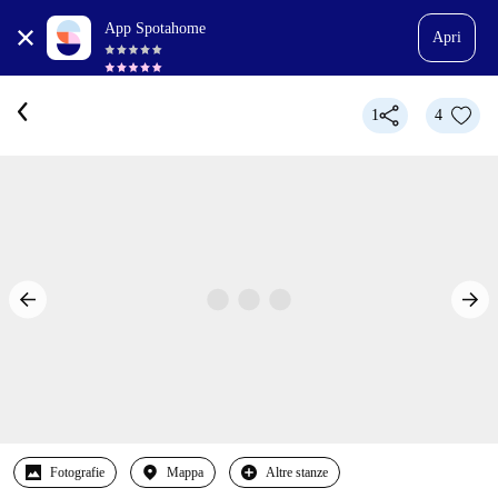
App Spotahome
Apri
1
4
Fotografie
Mappa
Altre stanze