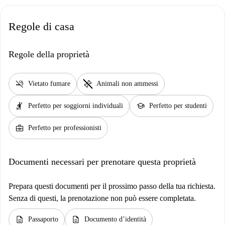
Regole di casa
Regole della proprietà
smoke_free
pet_supplies
Vietato fumare
Animali non ammessi
hail
school
Perfetto per soggiorni individuali
Perfetto per studenti
business_center
Perfetto per professionisti
Documenti necessari per prenotare questa proprietà
Prepara questi documenti per il prossimo passo della tua richiesta.
Senza di questi, la prenotazione non può essere completata.
description
description
Passaporto
Documento d’identità