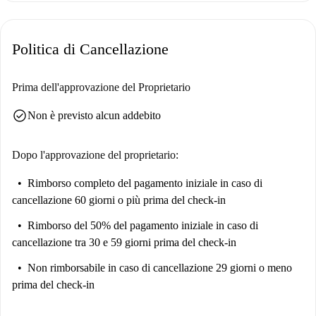
Il check-in è disponibile 24 ore su 24.
La registrazione è possibile.
Politica di Cancellazione
Tutti i monolocali sono stati completamente rinnovati e arredati a
novembre 2021.
Prima dell'approvazione del Proprietario
Spese di pulizia:
25€ al trasloco.
check_circle
Non è previsto alcun addebito
10€ su richiesta.
Dopo l'approvazione del proprietario:
Rimborso completo del pagamento iniziale
in caso di
cancellazione 60 giorni o più prima del check-in
Rimborso del 50% del pagamento iniziale
in caso di
cancellazione tra 30 e 59 giorni prima del check-in
Non rimborsabile
in caso di cancellazione 29 giorni o meno
prima del check-in