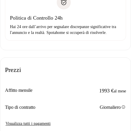
solo se non segnali problemi.
Domiciliazione del pagamento
Politica di Controllo 24h
Hai 24 ore dall’arrivo per segnalare discrepanze significative tra
l'annuncio e la realtà. Spotahome si occuperà di risolverle.
Prezzi
Affitto mensile
1993 €
al mese
info
Tipo di contratto
Giornaliero
Visualizza tutti i pagamenti