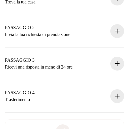
Trova la tua casa
Processo di prenotazione 100% online.
Case e Proprietari verificati.
Hai tutte le informazioni necessarie in anticipo.
PASSAGGIO 2
Invia la tua richiesta di prenotazione
Invia dettagli base del tuo profilo e metodo di pagamento.
Ricorda che non ti addebiteremo nulla finché il proprietario
non accetta.
PASSAGGIO 3
Ricevi una risposta in meno di 24 ore
Il proprietario ha fino a 24 ore per confermare.
Se accettata, ti addebiteremo il pagamento e ti metteremo in
contatto con il proprietario.
PASSAGGIO 4
Se rifiutata: non ti addebiteremo nulla e ti proporremo
Trasferimento
alternative.
Concorda con il proprietario i dettagli del tuo arrivo, ritiro
Documenti richiesti se la proprietà è “
Spotahome plus
”.
delle chiavi, ecc.
Documento d'identità o Passaporto
Spotahome trasferirà il primo pagamento al proprietario
Prova di solvibilità