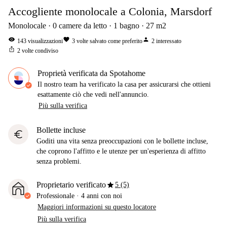
Accogliente monolocale a Colonia, Marsdorf
Monolocale
0
camere da letto
1
bagno
27
m2
visibility
favorite
person
143
visualizzazioni
3
volte salvato come preferito
2
interessato
ios_share
2
volte condiviso
Proprietà verificata da Spotahome
Il nostro team ha verificato la casa per assicurarsi che ottieni
esattamente ciò che vedi nell'annuncio.
Più sulla verifica
Bollette incluse
euro
Goditi una vita senza preoccupazioni con le bollette incluse,
che coprono l'affitto e le utenze per un'esperienza di affitto
senza problemi.
star
Proprietario verificato
5 (5)
Professionale
·
4 anni
con noi
Maggiori informazioni su questo locatore
Più sulla verifica