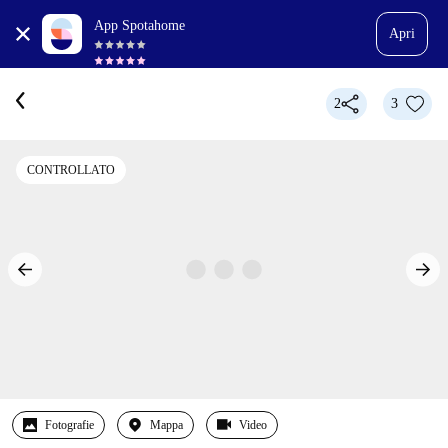
App Spotahome
Apri
2
3
CONTROLLATO
Fotografie
Mappa
Video