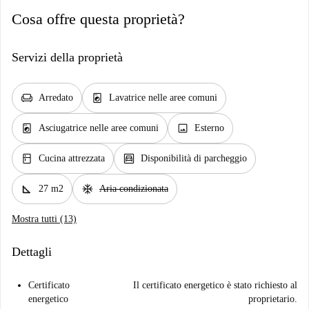
Cosa offre questa proprietà?
Servizi della proprietà
chair
local_laundry_service
Arredato
Lavatrice nelle aree comuni
local_laundry_service
image
Asciugatrice nelle aree comuni
Esterno
kitchen
garage
Cucina attrezzata
Disponibilità di parcheggio
square_foot
ac_unit
27 m2
Aria condizionata
Mostra tutti (13)
Dettagli
Certificato
Il certificato energetico è stato richiesto al
energetico
proprietario.