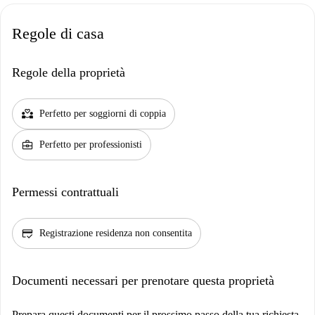
Regole di casa
Regole della proprietà
partner_heart
Perfetto per soggiorni di coppia
business_center
Perfetto per professionisti
Permessi contrattuali
credit_score
Registrazione residenza non consentita
Documenti necessari per prenotare questa proprietà
Prepara questi documenti per il prossimo passo della tua richiesta.