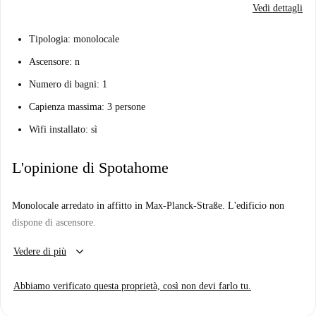
Vedi dettagli
Tipologia: monolocale
Ascensore: n
Numero di bagni: 1
Capienza massima: 3 persone
Wifi installato: sì
L'opinione di Spotahome
Monolocale arredato in affitto in Max-Planck-Straße. L'edificio non
dispone di ascensore.
Importante:
keyboard_arrow_down
Vedere di più
WiFi e parcheggio sono inclusi.
Completano la proprietà la biancheria da letto e un angolo cottura
Abbiamo verificato questa proprietà, così non devi farlo tu.
attrezzato con utensili da cucina.