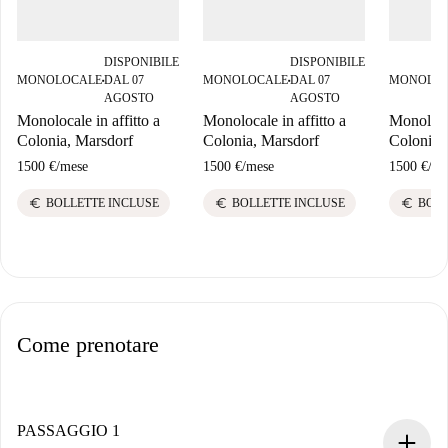
DISPONIBILE
DISPONIBILE
MONOLOCALE
DAL 07
MONOLOCALE
DAL 07
MONOLO
■
■
AGOSTO
AGOSTO
Monolocale in affitto a
Monolocale in affitto a
Monolocal
Colonia, Marsdorf
Colonia, Marsdorf
Colonia,
1500 €
/
mese
1500 €
/
mese
1500 €
/
me
euro
euro
euro
BOLLETTE INCLUSE
BOLLETTE INCLUSE
BOLL
Come prenotare
PASSAGGIO 1