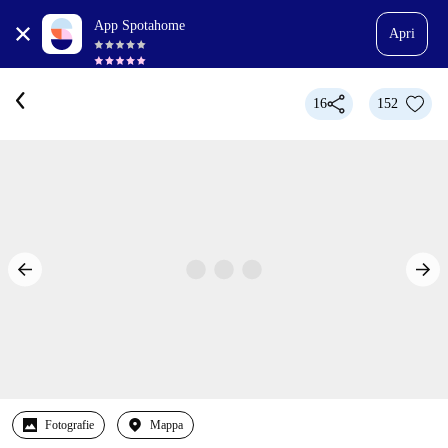
App Spotahome
Apri
16
152
Fotografie
Mappa