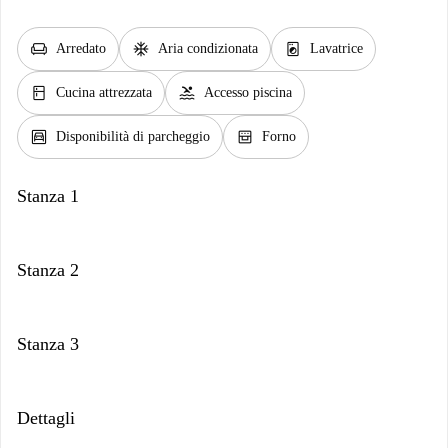
chair
ac_unit
local_laundry_service
Arredato
Aria condizionata
Lavatrice
kitchen
pool
Cucina attrezzata
Accesso piscina
garage
oven_gen
Disponibilità di parcheggio
Forno
Stanza 1
Stanza 2
Stanza 3
Dettagli