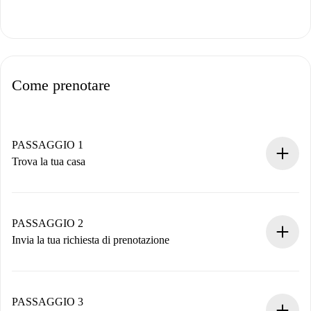
Come prenotare
PASSAGGIO 1
Trova la tua casa
Processo di prenotazione 100% online.
Case e Proprietari verificati.
Hai tutte le informazioni necessarie in anticipo.
PASSAGGIO 2
Invia la tua richiesta di prenotazione
Invia dettagli base del tuo profilo e metodo di pagamento.
Ricorda che non ti addebiteremo nulla finché il proprietario
non accetta.
PASSAGGIO 3