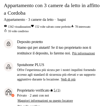
Appartamento con 3 camere da letto in affitto
a Cordoba
Appartamento
3
camere da letto
bagni
visibility
favorite
person
1342
visualizzazioni
152
volte salvato come preferito
78
interessato
ios_share
16
volte condiviso
Deposito protetto
lock
Siamo qui per aiutarti! Se il tuo proprietario non ti
restituisce il deposito, lo faremo noi.
Più informazioni
Spotahome PLUS
Offre l'esperienza più sicura per i nostri inquilini fornendo
accesso agli standard di sicurezza più elevati e un supporto
aggiuntivo durante la locazione.
Vedi di più
star
Proprietario verificato
5 (1)
Privato
·
2 anni
con noi
Maggiori informazioni su questo locatore