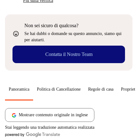
Più sulla verifica
Non sei sicuro di qualcosa?
sentiment_very_satisfied
Se hai dubbi o domande su questo annuncio, siamo qui
per aiutarti.
Contatta il Nostro Team
Panoramica
Politica di Cancellazione
Regole di casa
Proprietar
Mostrare contenuto originale in inglese
Stai leggendo una traduzione automatica realizzata