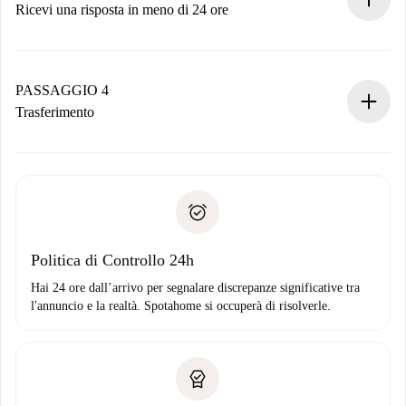
Ricevi una risposta in meno di 24 ore
Il proprietario ha fino a 24 ore per confermare.
Se accettata, ti addebiteremo il pagamento e ti metteremo in
contatto con il proprietario.
PASSAGGIO 4
Se rifiutata: non ti addebiteremo nulla e ti proporremo
Trasferimento
alternative.
Concorda con il proprietario i dettagli del tuo arrivo, ritiro
Documenti richiesti se la proprietà è “
Spotahome plus
”.
delle chiavi, ecc.
Documento d'identità o Passaporto
Spotahome trasferirà il primo pagamento al proprietario
Prova di solvibilità
solo se non segnali problemi.
Domiciliazione del pagamento
Politica di Controllo 24h
Hai 24 ore dall’arrivo per segnalare discrepanze significative tra
l'annuncio e la realtà. Spotahome si occuperà di risolverle.