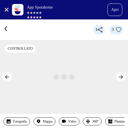
App Spotahome
Apri
1
3
CONTROLLATO
Fotografie
Mappa
Video
360º
Planimetr