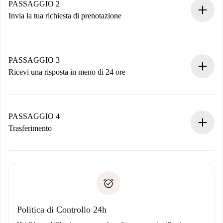
Hai tutte le informazioni necessarie in anticipo.
PASSAGGIO 2
Invia la tua richiesta di prenotazione
Invia dettagli base del tuo profilo e metodo di pagamento.
Ricorda che non ti addebiteremo nulla finché il proprietario
non accetta.
PASSAGGIO 3
Ricevi una risposta in meno di 24 ore
Il proprietario ha fino a 24 ore per confermare.
Se accettata, ti addebiteremo il pagamento e ti metteremo in
contatto con il proprietario.
PASSAGGIO 4
Se rifiutata: non ti addebiteremo nulla e ti proporremo
Trasferimento
alternative.
Concorda con il proprietario i dettagli del tuo arrivo, ritiro
Documenti richiesti se la proprietà è “
Spotahome plus
”.
delle chiavi, ecc.
Documento d'identità o Passaporto
Spotahome trasferirà il primo pagamento al proprietario
Prova di solvibilità
solo se non segnali problemi.
Domiciliazione del pagamento
Politica di Controllo 24h