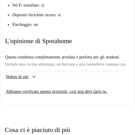
Wi-Fi installato: sì
Deposito biciclette sicuro: sì
Parcheggio: no
L'opinione di Spotahome
Questa residenza completamente arredata è perfetta per gli studenti.
Include una cucina attrezzata, un balcone e una lavanderia comune con
lavatrice e asciugatrice. L'immobile è stato verificato da Spotahome,
keyboard_arrow_down
Vedere di più
garantendo la massima tranquillità agli inquilini.
Situata nella vivace zona nord di Dublino, sarete vicini a diversi punti di
Abbiamo verificato questa proprietà, così non devi farlo tu.
interesse, come il Children of Lir, il Dublin Writers' Museum e il Garden
of Remembrance, tutti raggiungibili a piedi.
Cosa ci è piaciuto di più