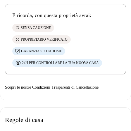
E ricorda, con questa proprietà avrai:
savings
SENZA CAUZIONE
check_circle
PROPRIETARIO VERIFICATO
GARANZIA SPOTAHOME
24H PER CONTROLLARE LA TUA NUOVA CASA
Scopri le nostre Condizioni Trasparenti di Cancellazione
Regole di casa