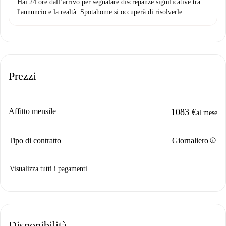
Hai 24 ore dall’arrivo per segnalare discrepanze significative tra
l'annuncio e la realtà. Spotahome si occuperà di risolverle.
Prezzi
Affitto mensile
1083 €
al mese
info
Tipo di contratto
Giornaliero
Visualizza tutti i pagamenti
Disponibilità