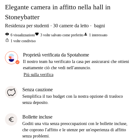
Elegante camera in affitto nella hall in
Stoneybatter
Residenza per studenti
30
camere da letto
bagni
visibility
favorite
person
6
visualizzazioni
3
volte salvato come preferito
1
interessato
ios_share
1
volte condiviso
Proprietà verificata da Spotahome
Il nostro team ha verificato la casa per assicurarsi che ottieni
esattamente ciò che vedi nell'annuncio.
Più sulla verifica
Senza cauzione
Semplifica il tuo budget con la nostra opzione di trasloco
senza deposito.
Bollette incluse
euro
Goditi una vita senza preoccupazioni con le bollette incluse,
che coprono l'affitto e le utenze per un'esperienza di affitto
senza problemi.