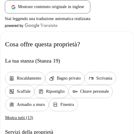
Mostrare contenuto originale in inglese
Stai leggendo una traduzione automatica realizzata
Cosa offre questa proprietà?
La tua stanza (Stanza 19)
water_heater
soap
desk
Riscaldamento
Bagno privato
Scrivania
shelves
package
key
Scaffale
Ripostiglio
Chiave personale
dresser
window_closed
Armadio a muro
Finestra
Mostra tutti (13)
Servizi della proprietà