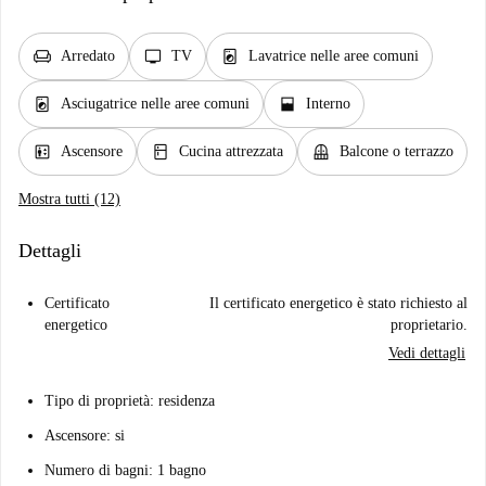
chair
tv
local_laundry_service
Arredato
TV
Lavatrice nelle aree comuni
local_laundry_service
window_open
Asciugatrice nelle aree comuni
Interno
elevator
kitchen
balcony
Ascensore
Cucina attrezzata
Balcone o terrazzo
Mostra tutti (12)
Dettagli
Certificato
Il certificato energetico è stato richiesto al
energetico
proprietario.
Vedi dettagli
Tipo di proprietà: residenza
Ascensore: si
Numero di bagni: 1 bagno