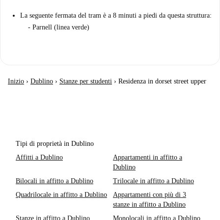
La seguente fermata del tram è a 8 minuti a piedi da questa struttura:
- Parnell (linea verde)
Inizio
›
Dublino
›
Stanze per studenti
›
Residenza in dorset street upper
Tipi di proprietà in Dublino
Affitti a Dublino
Appartamenti in affitto a
Dublino
Bilocali in affitto a Dublino
Trilocale in affitto a Dublino
Quadrilocale in affitto a Dublino
Appartamenti con più di 3
stanze in affitto a Dublino
Stanze in affitto a Dublino
Monolocali in affitto a Dublino