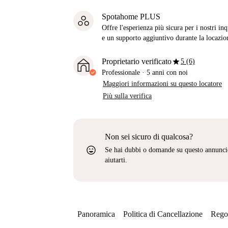
Spotahome PLUS
Offre l'esperienza più sicura per i nostri in
e un supporto aggiuntivo durante la locazio
star
Proprietario verificato
5 (6)
Professionale
·
5 anni
con noi
Maggiori informazioni su questo locatore
Più sulla verifica
Non sei sicuro di qualcosa?
sentiment_very_satisfied
Se hai dubbi o domande su questo annunci
aiutarti.
Panoramica
Politica di Cancellazione
Regol