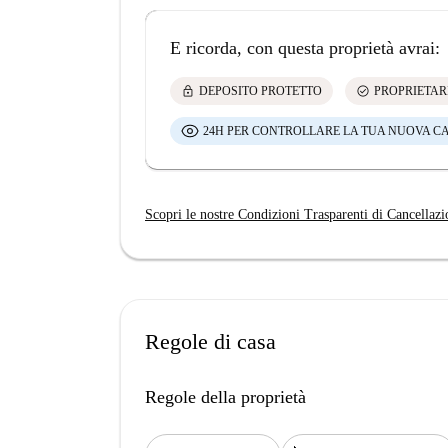
E ricorda, con questa proprietà avrai:
lock
check_circle
DEPOSITO PROTETTO
PROPRIETAR
24H PER CONTROLLARE LA TUA NUOVA C
Scopri le nostre Condizioni Trasparenti di Cancellazi
Regole di casa
Regole della proprietà