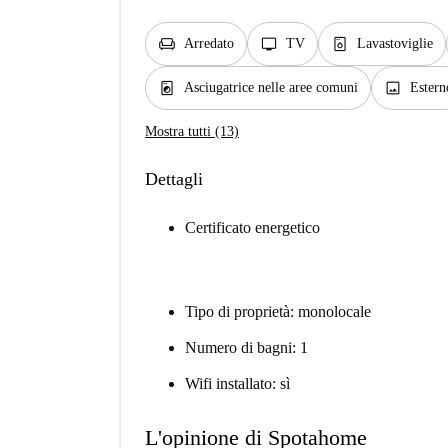
chair
tv
dishwasher_gen
Arredato
TV
Lavastoviglie
local_laundry_service
image
Asciugatrice nelle aree comuni
Estern
Mostra tutti (13)
Dettagli
Certificato energetico
Tipo di proprietà: monolocale
Numero di bagni: 1
Wifi installato: sì
L'opinione di Spotahome