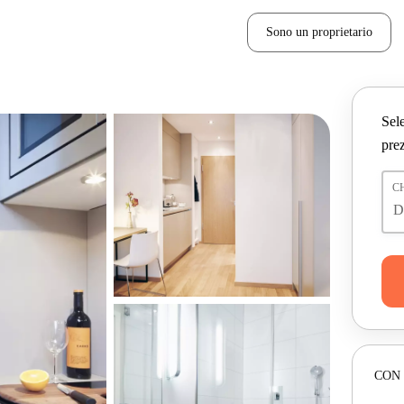
Sono un proprietario
Sele
prez
C
CON