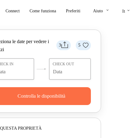
keyboard_arrow_down
keyboard_arrow_down
Connect
Come funziona
Preferiti
Aiuto
It
ziona le date per vedere i
3
5
zi
HECK IN
CHECK OUT
Controlla le disponibilità
 QUESTA PROPRIETÀ