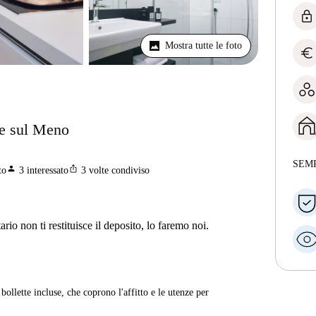
lock
Mostra tutte le foto
euro
te sul Meno
SEM
person
ios_share
to
3
interessato
3
volte condiviso
ario non ti restituisce il deposito, lo faremo noi.
ollette incluse, che coprono l'affitto e le utenze per