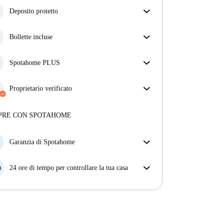
Deposito protetto
Siamo qui per aiutarti! Se il tuo proprietario non ti
restituisce il deposito, lo faremo noi.
Bollette incluse
Più informazioni
Goditi una vita senza preoccupazioni con le bollette
incluse, che coprono l'affitto e le utenze per
Spotahome PLUS
un'esperienza di affitto senza problemi.
Offre l'esperienza più sicura per i nostri inquilini
fornendo accesso agli standard di sicurezza più
Proprietario verificato
elevati e un supporto aggiuntivo durante la
Professionale
·
5 anni
con noi
locazione.
Vedi di più
Maggiori informazioni su questo locatore
PRE CON SPOTAHOME
Più sulla verifica
Garanzia di Spotahome
Se il proprietario di casa cancella la tua prenotazione
con breve preavviso, noi A) ti pagheremo un hotel e
24 ore di tempo per controllare la tua casa
ti aiuteremo a trovare un'altra nuova sistemazione, o
Se l'appartamento non è come te lo aspettavi
B) ti rimborseremo totalmente
dall'annuncio, faccelo sapere entro le prime 24 ore
dall'entrata e ci impegneremo per trovare una
soluzione.