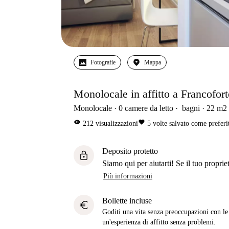
Fotografie
Mappa
Monolocale in affitto a Francofor
Monolocale
0
camere da letto
bagni
22
m2
visibility
favorite
212
visualizzazioni
5
volte salvato come preferi
Deposito protetto
lock
Siamo qui per aiutarti! Se il tuo propriet
Più informazioni
Bollette incluse
euro
Goditi una vita senza preoccupazioni con le b
un'esperienza di affitto senza problemi.