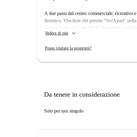
A due passi dal centro commerciale, ricreativo e
fieristico. Vincitore del premio "So!Apart" nell
"nuovo e diverso" nel 2014 è il miglior condom
keyboard_arrow_down
Vedere di più
completamente attrezzati offrono anche un ampi
panoramica e vista mozzafiato sullo skyline di F
Posso visitare la proprietà?
Nella casa con certificazione superiore puoi gode
intorno al tuo appartamento, ma anche il servizio 
ristorante "daVinc CUCINA E VINO" al piano terr
appena cucinate da Verrina per pranzo e cena.
Da tenere in considerazione
Solo per uso singolo