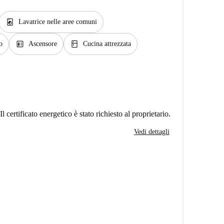
local_laundry_service
Lavatrice nelle aree comuni
elevator
kitchen
o
Ascensore
Cucina attrezzata
Il certificato energetico è stato richiesto al proprietario.
Vedi dettagli