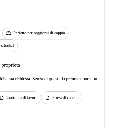
partner_heart
Perfetto per soggiorni di coppia
essionisti
 proprietà
lla tua richiesta. Senza di questi, la prenotazione non
escription
description
Contratto di lavoro
Prova di reddito