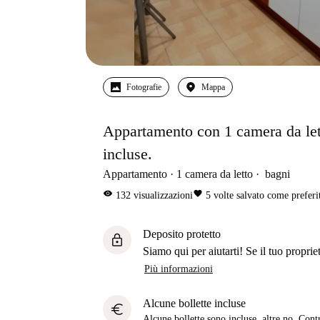
Fotografie
Mappa
Appartamento con 1 camera da letto
incluse.
Appartamento
1
camera da letto
bagni
visibility
favorite
132
visualizzazioni
5
volte salvato come preferi
Deposito protetto
lock
Siamo qui per aiutarti! Se il tuo propriet
Più informazioni
Alcune bollette incluse
euro
Alcune bollette sono incluse, altre no. Cont