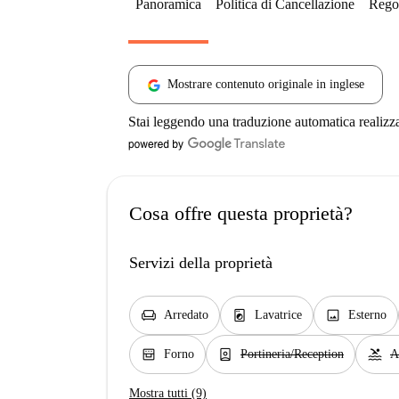
Panoramica
Politica di Cancellazione
Regol
Mostrare contenuto originale in inglese
Stai leggendo una traduzione automatica realizz
Cosa offre questa proprietà?
Servizi della proprietà
chair
local_laundry_service
image
Arredato
Lavatrice
Esterno
oven_gen
person_book
pool
Forno
Portineria/Reception
A
Mostra tutti (9)