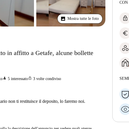
CON
lock
Mostra tutte le foto
euro
 in affitto a Getafe, alcune bollette
person
ios_share
SEM
to
5
interessato
3
volte condiviso
ario non ti restituisce il deposito, lo faremo noi.
rolla la descrizione dell'annuncio per vedere quali utenze