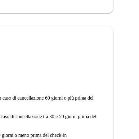
trazioni come l'Hospitalillo de San José e il Mural de
cco. Nelle vicinanze, troverete ottimi ristoranti come
 offre un mix di comodità ed esperienze autentiche.
n caso di cancellazione 60 giorni o più prima del
 caso di cancellazione tra 30 e 59 giorni prima del
9 giorni o meno prima del check-in