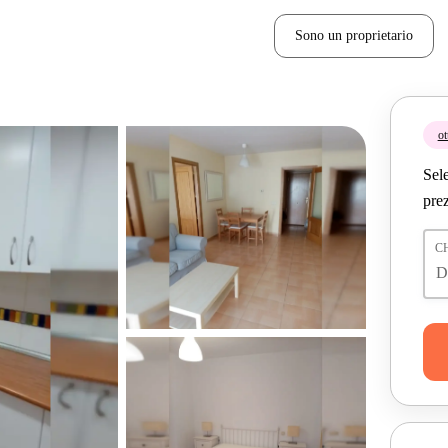
Sono un proprietario
ot
Sele
prez
C