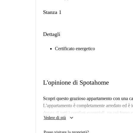
Stanza 1
Dettagli
Certificato energetico
L'opinione di Spotahome
Scopri questo grazioso appartamento con una came
L'appartamento è completamente arredato ed è ide
dotata di tutti i comfort essenziali, tra cui forno
keyboard_arrow_down
Vedere di più
nell'affitto, per una maggiore comodità. Sebben
tutti i proprietari vengono sottoposti a un accura
Posso visitare la proprietà?