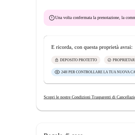
error
Una volta confermata la prenotazione, la co
E ricorda, con questa proprietà avrai:
lock
check_circle
DEPOSITO PROTETTO
PROPRIETAR
24H PER CONTROLLARE LA TUA NUOVA C
Scopri le nostre Condizioni Trasparenti di Cancellazi