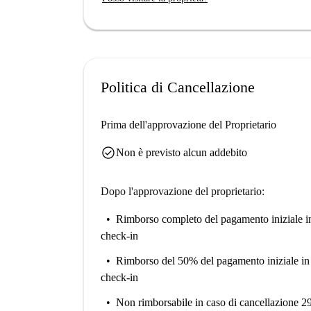
loro annunci.
L'immobile si trova a Getafe, vicino a diverse at
Sekone, il che lo rende un luogo culturalmente ri
El Albeergue e Restaurante Lolita Café. La zona
Politica di Cancellazione
Prima dell'approvazione del Proprietario
check_circle
Non è previsto alcun addebito
Dopo l'approvazione del proprietario:
Rimborso completo del pagamento iniziale
i
check-in
Rimborso del 50% del pagamento iniziale
in
check-in
Non rimborsabile
in caso di cancellazione 2