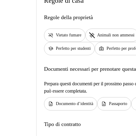
Regole di casa
Regole della proprietà
smoke_free
pet_supplies
Vietato fumare
Animali non ammessi
school
business_center
Perfetto per studenti
Perfetto per prof
Documenti necessari per prenotare questa
Prepara questi documenti per il prossimo passo de
può essere completata.
description
description
d
Documento d’identità
Passaporto
Tipo di contratto