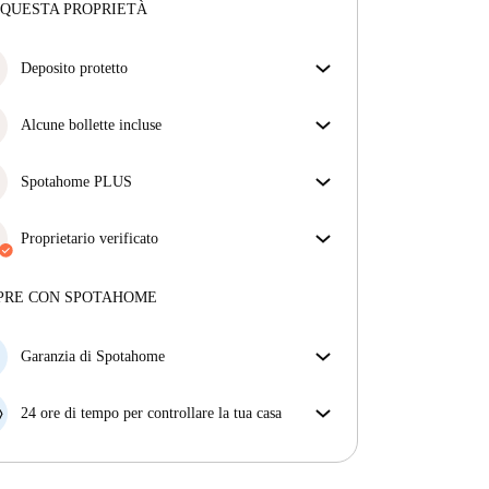
 QUESTA PROPRIETÀ
Deposito protetto
Siamo qui per aiutarti! Se il tuo proprietario non ti
restituisce il deposito, lo faremo noi.
Alcune bollette incluse
Più informazioni
Alcune bollette sono incluse, altre no. Controlla la
descrizione dell'annuncio per vedere quali utenze
Spotahome PLUS
sono comprese nel canone e quali dovrai pagare a
Offre l'esperienza più sicura per i nostri inquilini
parte.
fornendo accesso agli standard di sicurezza più
Proprietario verificato
elevati e un supporto aggiuntivo durante la
Privato
·
8 mesi
con noi
locazione.
Vedi di più
Maggiori informazioni su questo locatore
PRE CON SPOTAHOME
Più sulla verifica
Garanzia di Spotahome
Se il proprietario di casa cancella la tua prenotazione
con breve preavviso, noi A) ti pagheremo un hotel e
24 ore di tempo per controllare la tua casa
ti aiuteremo a trovare un'altra nuova sistemazione, o
Se l'appartamento non è come te lo aspettavi
B) ti rimborseremo totalmente
dall'annuncio, faccelo sapere entro le prime 24 ore