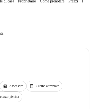
e di casa
Proprietario
Come prenotare
Prezzi
Disponibilità
ata
elevator
kitchen
Ascensore
Cucina attrezzata
ccesso piscina