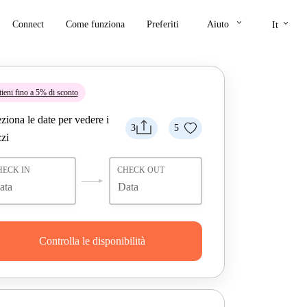
keyboard_arrow_down
keyboard_arrow_down
Connect
Come funziona
Preferiti
Aiuto
It
tieni fino a 5% di sconto
ziona le date per vedere i
3
5
zi
HECK IN
CHECK OUT
Controlla le disponibilità