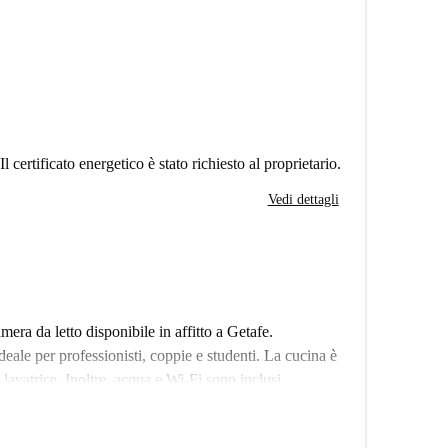
Il certificato energetico è stato richiesto al proprietario.
Vedi dettagli
ra da letto disponibile in affitto a Getafe.
ale per professionisti, coppie e studenti. La cucina è
 e lavatrice. Inoltre, acqua e Wi-Fi sono inclusi
e non sia stato verificato personalmente da Spotahome,
to processo di selezione, garantendo l'affidabilità dei