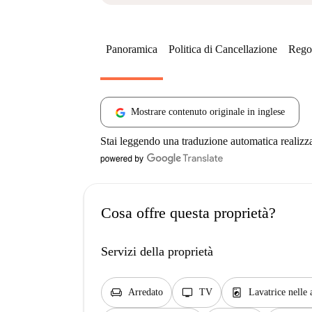
Panoramica
Politica di Cancellazione
Regol
Mostrare contenuto originale in inglese
Stai leggendo una traduzione automatica realizz
Cosa offre questa proprietà?
Servizi della proprietà
chair
tv
local_laundry_service
Arredato
TV
Lavatrice nelle