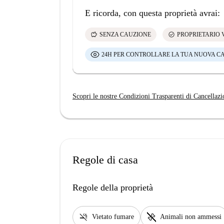
E ricorda, con questa proprietà avrai:
savings
check_circle
SENZA CAUZIONE
PROPRIETARIO 
24H PER CONTROLLARE LA TUA NUOVA C
Scopri le nostre Condizioni Trasparenti di Cancellazi
Regole di casa
Regole della proprietà
smoke_free
pet_supplies
Vietato fumare
Animali non ammessi