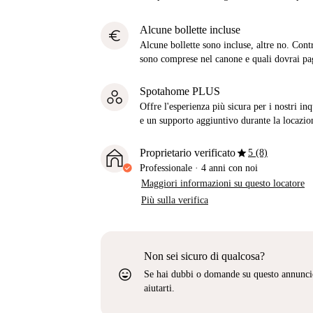
Alcune bollette incluse
euro
Alcune bollette sono incluse, altre no. Cont
sono comprese nel canone e quali dovrai pag
Spotahome PLUS
Offre l'esperienza più sicura per i nostri in
e un supporto aggiuntivo durante la locazio
star
Proprietario verificato
5 (8)
Professionale
·
4 anni
con noi
Maggiori informazioni su questo locatore
Più sulla verifica
Non sei sicuro di qualcosa?
sentiment_very_satisfied
Se hai dubbi o domande su questo annunci
aiutarti.