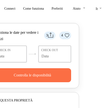
keyboard_arrow_down
keyboard_arrow_down
Connect
Come funziona
Preferiti
Aiuto
It
ziona le date per vedere i
3
4
zi
HECK IN
CHECK OUT
Controlla le disponibilità
 QUESTA PROPRIETÀ