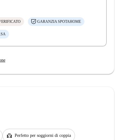
VERIFICATO
GARANZIA SPOTAHOME
ASA
one
partner_heart
Perfetto per soggiorni di coppia