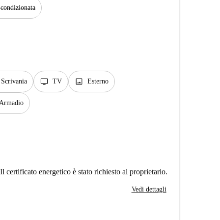
 condizionata
tv
image
Scrivania
TV
Esterno
Armadio
Il certificato energetico è stato richiesto al proprietario.
Vedi dettagli