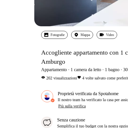
Fotografie
Mappa
Video
Accogliente appartamento con 1 ca
Amburgo
Appartamento
1
camera da letto
1
bagno
30
visibility
favorite
202
visualizzazioni
4
volte salvato come preferi
Proprietà verificata da Spotahome
Il nostro team ha verificato la casa per assi
Più sulla verifica
Senza cauzione
Semplifica il tuo budget con la nostra opzio