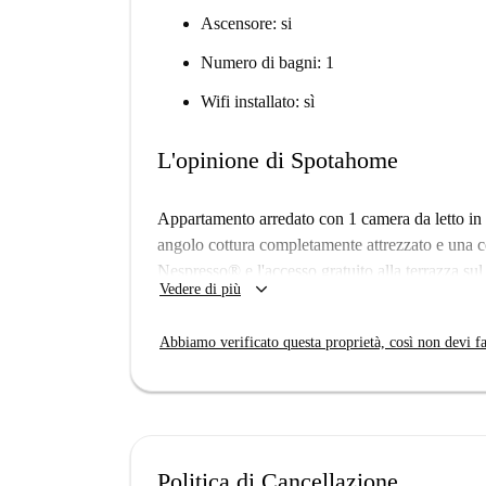
Ascensore: si
Numero di bagni: 1
Wifi installato: sì
L'opinione di Spotahome
Appartamento arredato con 1 camera da letto in
angolo cottura completamente attrezzato e una c
Nespresso® e l'accesso gratuito alla terrazza sul 
keyboard_arrow_down
Vedere di più
Abbiamo verificato questa proprietà, così non devi fa
Politica di Cancellazione