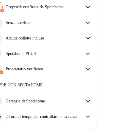
Proprietà verificata da Spotahome
Il nostro team ha verificato la casa per assicurarsi che
ottieni esattamente ciò che vedi nell'annuncio.
Senza cauzione
Più sulla verifica
Semplifica il tuo budget con la nostra opzione di
trasloco senza deposito.
Alcune bollette incluse
Alcune bollette sono incluse, altre no. Controlla la
descrizione dell'annuncio per vedere quali utenze
Spotahome PLUS
sono comprese nel canone e quali dovrai pagare a
Offre l'esperienza più sicura per i nostri inquilini
parte.
fornendo accesso agli standard di sicurezza più
Proprietario verificato
elevati e un supporto aggiuntivo durante la
Professionale
·
4 anni
con noi
locazione.
Vedi di più
Maggiori informazioni su questo locatore
PRE CON SPOTAHOME
Più sulla verifica
Garanzia di Spotahome
Se il proprietario di casa cancella la tua prenotazione
con breve preavviso, noi A) ti pagheremo un hotel e
24 ore di tempo per controllare la tua casa
ti aiuteremo a trovare un'altra nuova sistemazione, o
Se l'appartamento non è come te lo aspettavi
B) ti rimborseremo totalmente
dall'annuncio, faccelo sapere entro le prime 24 ore