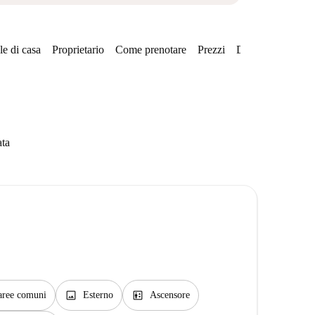
e di casa
Proprietario
Come prenotare
Prezzi
Disponibilità
Qu
ata
image
elevator
 aree comuni
Esterno
Ascensore