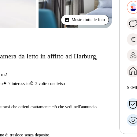
Mostra tutte le foto
euro
mera da letto in affitto ad Harburg,
m2
person
ios_share
to
7
interessato
3
volte condiviso
SEM
curarsi che ottieni esattamente ciò che vedi nell'annuncio.
ne di trasloco senza deposito.