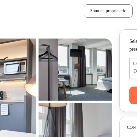
Sono un proprietario
Sele
prez
C
CON