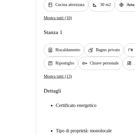
kitchen
square_foot
ac_unit
Cucina attrezzata
30 m2
Aria
Mostra tutti (10)
Stanza 1
water_heater
soap
desk
Riscaldamento
Bagno privato
package
key
dresser
Ripostiglio
Chiave personale
Mostra tutti (13)
Dettagli
Certificato energetico
Tipo di proprietà: monolocale