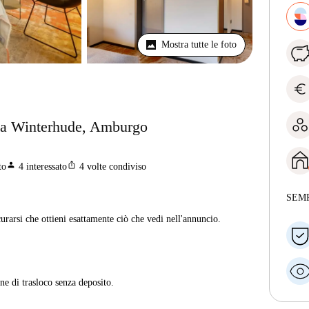
Mostra tutte le foto
euro
o a Winterhude, Amburgo
person
ios_share
to
4
interessato
4
volte condiviso
SEM
curarsi che ottieni esattamente ciò che vedi nell'annuncio.
ne di trasloco senza deposito.