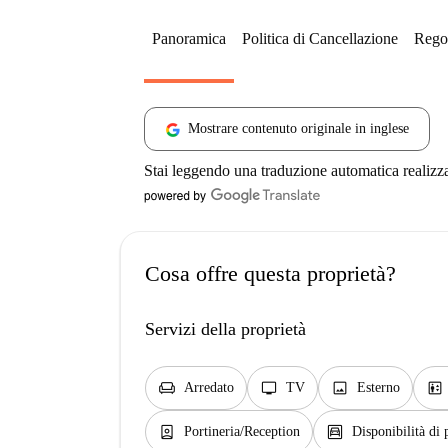
Panoramica
Politica di Cancellazione
Regol
Mostrare contenuto originale in inglese
Stai leggendo una traduzione automatica realizz
Cosa offre questa proprietà?
Servizi della proprietà
chair
tv
image
elevator
Arredato
TV
Esterno
person_book
garage
Portineria/Reception
Disponibilità di