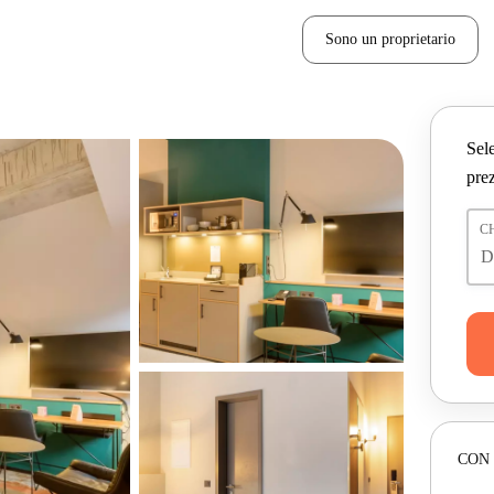
Sono un proprietario
Sele
prez
C
CON