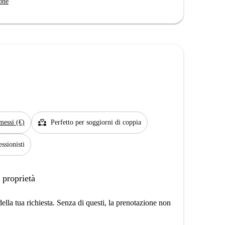
one
partner_heart
messi (€)
Perfetto per soggiorni di coppia
essionisti
 proprietà
lla tua richiesta. Senza di questi, la prenotazione non