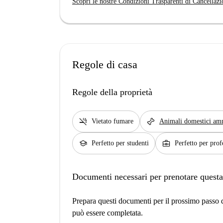
Scopri le nostre Condizioni Trasparenti di Cancellazi
Regole di casa
Regole della proprietà
smoke_free
pet_supplies
Vietato fumare
Animali domestici am
school
business_center
Perfetto per studenti
Perfetto per prof
Documenti necessari per prenotare questa
Prepara questi documenti per il prossimo passo de
può essere completata.