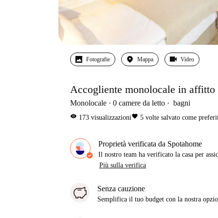
Fotografie
Mappa
Video
Accogliente monolocale in affitt
Monolocale
0
camere da letto
bagni
visibility
favorite
173
visualizzazioni
5
volte salvato come preferi
Proprietà verificata da Spotahome
Il nostro team ha verificato la casa per assi
Più sulla verifica
Senza cauzione
Semplifica il tuo budget con la nostra opzio