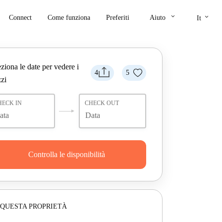
keyboard_arrow_down
keyboard_arrow_down
Connect
Come funziona
Preferiti
Aiuto
It
ziona le date per vedere i
4
5
zi
HECK IN
CHECK OUT
Controlla le disponibilità
 QUESTA PROPRIETÀ