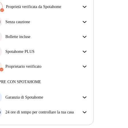
Proprietà verificata da Spotahome
Il nostro team ha verificato la casa per assicurarsi che
ottieni esattamente ciò che vedi nell'annuncio.
Senza cauzione
Più sulla verifica
Semplifica il tuo budget con la nostra opzione di
trasloco senza deposito.
Bollette incluse
Goditi una vita senza preoccupazioni con le bollette
incluse, che coprono l'affitto e le utenze per
Spotahome PLUS
un'esperienza di affitto senza problemi.
Offre l'esperienza più sicura per i nostri inquilini
fornendo accesso agli standard di sicurezza più
Proprietario verificato
elevati e un supporto aggiuntivo durante la
Professionale
·
4 anni
con noi
locazione.
Vedi di più
Maggiori informazioni su questo locatore
PRE CON SPOTAHOME
Più sulla verifica
Garanzia di Spotahome
Se il proprietario di casa cancella la tua prenotazione
con breve preavviso, noi A) ti pagheremo un hotel e
24 ore di tempo per controllare la tua casa
ti aiuteremo a trovare un'altra nuova sistemazione, o
Se l'appartamento non è come te lo aspettavi
B) ti rimborseremo totalmente
dall'annuncio, faccelo sapere entro le prime 24 ore