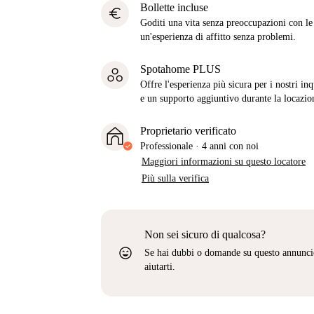
Bollette incluse
euro
Goditi una vita senza preoccupazioni con le b
un'esperienza di affitto senza problemi.
Spotahome PLUS
Offre l'esperienza più sicura per i nostri in
e un supporto aggiuntivo durante la locazio
Proprietario verificato
Professionale
·
4 anni
con noi
Maggiori informazioni su questo locatore
Più sulla verifica
Non sei sicuro di qualcosa?
sentiment_very_satisfied
Se hai dubbi o domande su questo annunci
aiutarti.