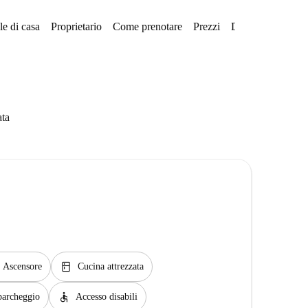
e di casa
Proprietario
Come prenotare
Prezzi
Disponibilità
ata
kitchen
Ascensore
Cucina attrezzata
accessible
 parcheggio
Accesso disabili