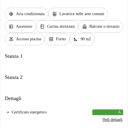
ac_unit
local_laundry_service
Aria condizionata
Lavatrice nelle aree comuni
elevator
kitchen
balcony
Ascensore
Cucina attrezzata
Balcone o terrazzo
pool
oven_gen
square_foot
Accesso piscina
Forno
90 m2
Stanza 1
Stanza 2
Dettagli
Certificato energetico
A
Vedi dettagli