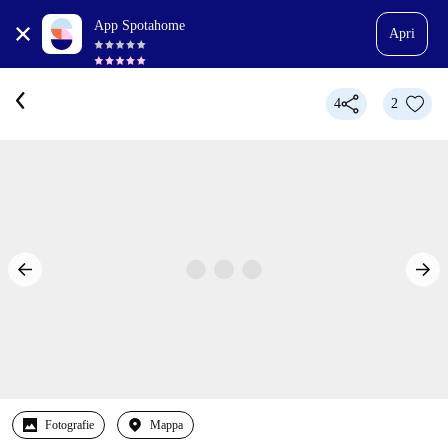
App Spotahome
Apri
4
2
Fotografie
Mappa