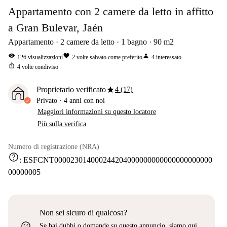
Appartamento con 2 camere da letto in affitto
a Gran Bulevar, Jaén
Appartamento
2
camere da letto
1
bagno
90
m2
visibility
favorite
person
126
visualizzazioni
2
volte salvato come preferito
4
interessato
ios_share
4
volte condiviso
star
Proprietario verificato
4 (17)
Privato
·
4 anni
con noi
Maggiori informazioni su questo locatore
Più sulla verifica
Numero di registrazione (NRA)
help
:
ESFCNT000023014000244204000000000000000000000
00000005
Non sei sicuro di qualcosa?
sentiment_very_satisfied
Se hai dubbi o domande su questo annuncio, siamo qui