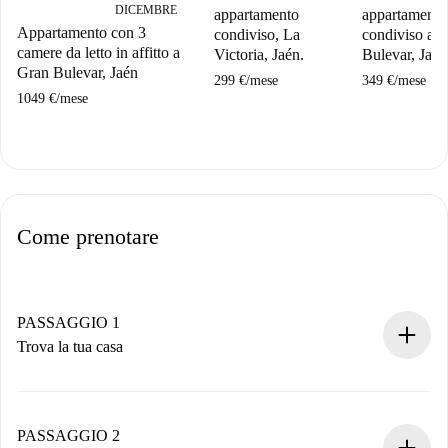
DICEMBRE
appartamento
appartamento
Appartamento con 3
condiviso, La
condiviso a 
camere da letto in affitto a
Victoria, Jaén.
Bulevar, Jaén
Gran Bulevar, Jaén
299 €
/
mese
349 €
/
mese
1049 €
/
mese
Come prenotare
PASSAGGIO 1
Trova la tua casa
Processo di prenotazione 100% online.
Case e Proprietari verificati.
Hai tutte le informazioni necessarie in anticipo.
PASSAGGIO 2