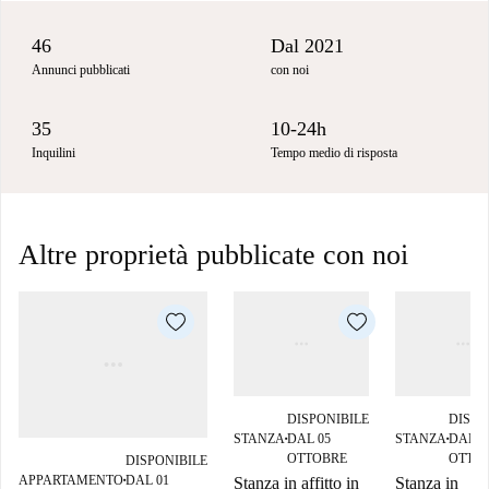
46
Dal 2021
Annunci pubblicati
con noi
35
10-24h
Inquilini
Tempo medio di risposta
Altre proprietà pubblicate con noi
DISPONIBILE
DISPO
STANZA
DAL 05
STANZA
DAL 2
■
■
OTTOBRE
OTTO
DISPONIBILE
APPARTAMENTO
DAL 01
Stanza in affitto in
Stanza in
■