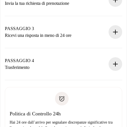
Invia la tua richiesta di prenotazione
Invia dettagli base del tuo profilo e metodo di pagamento.
Ricorda che non ti addebiteremo nulla finché il proprietario
non accetta.
PASSAGGIO 3
Ricevi una risposta in meno di 24 ore
Il proprietario ha fino a 24 ore per confermare.
Se accettata, ti addebiteremo il pagamento e ti metteremo in
contatto con il proprietario.
PASSAGGIO 4
Se rifiutata: non ti addebiteremo nulla e ti proporremo
Trasferimento
alternative.
Concorda con il proprietario i dettagli del tuo arrivo, ritiro
Documenti richiesti se la proprietà è “
Spotahome plus
”.
delle chiavi, ecc.
Documento d'identità o Passaporto
Spotahome trasferirà il primo pagamento al proprietario
Prova di solvibilità
solo se non segnali problemi.
Domiciliazione del pagamento
Politica di Controllo 24h
Hai 24 ore dall’arrivo per segnalare discrepanze significative tra