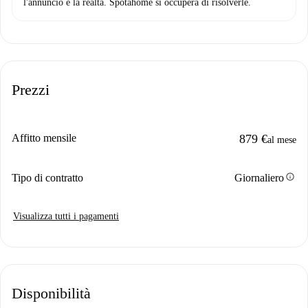
l'annuncio e la realtà. Spotahome si occuperà di risolverle.
Prezzi
Affitto mensile
879 €
al mese
info
Tipo di contratto
Giornaliero
Visualizza tutti i pagamenti
Disponibilità