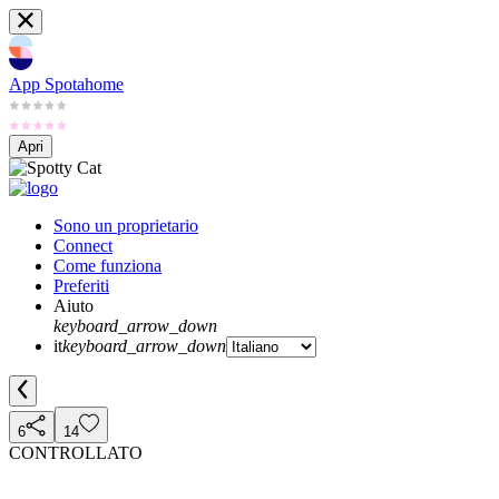
App Spotahome
Apri
Sono un proprietario
Connect
Come funziona
Preferiti
Aiuto
keyboard_arrow_down
it
keyboard_arrow_down
6
14
CONTROLLATO