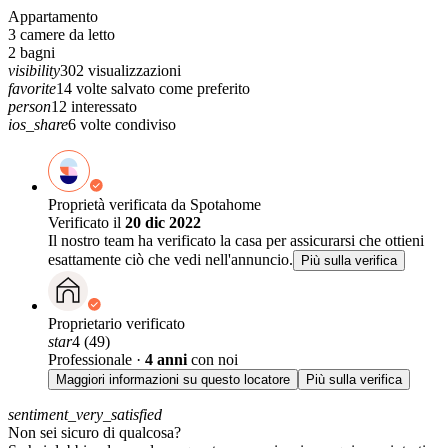
Appartamento
3
camere da letto
2
bagni
visibility
302
visualizzazioni
favorite
14
volte salvato come preferito
person
12
interessato
ios_share
6
volte condiviso
Proprietà verificata da Spotahome
Verificato il
20 dic 2022
Il nostro team ha verificato la casa per assicurarsi che ottieni
esattamente ciò che vedi nell'annuncio.
Più sulla verifica
Proprietario verificato
star
4 (49)
Professionale
·
4 anni
con noi
Maggiori informazioni su questo locatore
Più sulla verifica
sentiment_very_satisfied
Non sei sicuro di qualcosa?