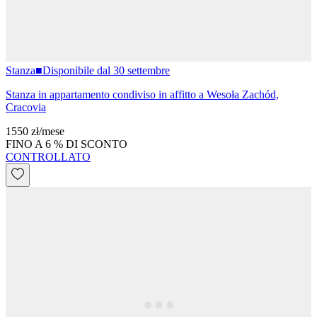
Stanza
■
Disponibile dal 30 settembre
Stanza in appartamento condiviso in affitto a Wesoła Zachód,
Cracovia
1550 zł
/
mese
FINO A 6 % DI SCONTO
CONTROLLATO