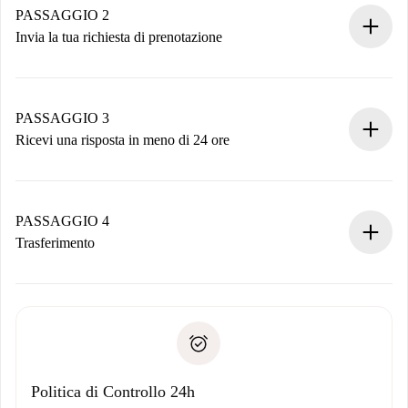
Hai tutte le informazioni necessarie in anticipo.
PASSAGGIO 2
Invia la tua richiesta di prenotazione
Invia dettagli base del tuo profilo e metodo di pagamento.
Ricorda che non ti addebiteremo nulla finché il proprietario
non accetta.
PASSAGGIO 3
Ricevi una risposta in meno di 24 ore
Il proprietario ha fino a 24 ore per confermare.
Se accettata, ti addebiteremo il pagamento e ti metteremo in
contatto con il proprietario.
PASSAGGIO 4
Se rifiutata: non ti addebiteremo nulla e ti proporremo
Trasferimento
alternative.
Concorda con il proprietario i dettagli del tuo arrivo, ritiro
Documenti richiesti se la proprietà è “
Spotahome plus
”.
delle chiavi, ecc.
Documento d'identità o Passaporto
Spotahome trasferirà il primo pagamento al proprietario
Prova di solvibilità
solo se non segnali problemi.
Domiciliazione del pagamento
Politica di Controllo 24h