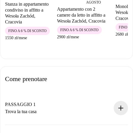
AGOSTO
Stanza in appartamento
Monolocal
Appartamento con 2
condiviso in affitto a
Wesoła 
camere da letto in affitto a
Wesoła Zachód,
Cracovia
Wesoła Zachód, Cracovia
Cracovia
FINO A 
FINO A 6 % DI SCONTO
FINO A 6 % DI SCONTO
2680 zł
/
m
2900 zł
/
mese
1550 zł
/
mese
Come prenotare
PASSAGGIO 1
Trova la tua casa
Processo di prenotazione 100% online.
Case e Proprietari verificati.