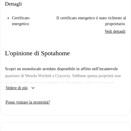
Dettagli
Certificato
Il certificato energetico è stato richiesto al
energetico
proprietario.
Vedi dettagli
L'opinione di Spotahome
Scopri un monolocale arredato disponibile in affitto nell'incantevole
quartiere di Wesoła Wschód a Cracovia. Sebbene questa proprietà non
sia stata verificata personalmente da Spotahome, tutti i proprietari
keyboard_arrow_down
Vedere di più
aderiscono al rigoroso processo di selezione di Spotahome.
La zona circostante di Wesoła Wschód offre un'esperienza culturale e
Posso visitare la proprietà?
vivace. Nelle vicinanze si trovano numerose attrazioni turistiche, come la
Pietra Guardiana e il Teatro dell'Opera di Cracovia. Inoltre, monumenti
iconici come l'Orto Botanico dell'Università Jagellonica e il Teatro
Copernico si trovano nelle vicinanze, rendendo questa posizione ideale