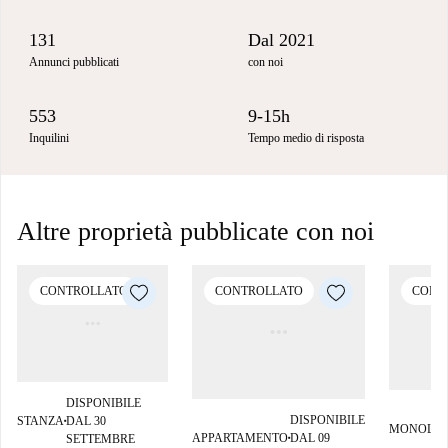
131
Dal 2021
Annunci pubblicati
con noi
553
9-15h
Inquilini
Tempo medio di risposta
Altre proprietà pubblicate con noi
CONTROLLATO
CONTROLLATO
CONT
DISPONIBILE
DISPONIBILE
STANZA
DAL 30
■
MONOLO
APPARTAMENTO
DAL 09
SETTEMBRE
■