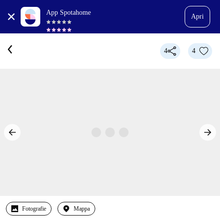
App Spotahome
Apri
4
4
Fotografie
Mappa