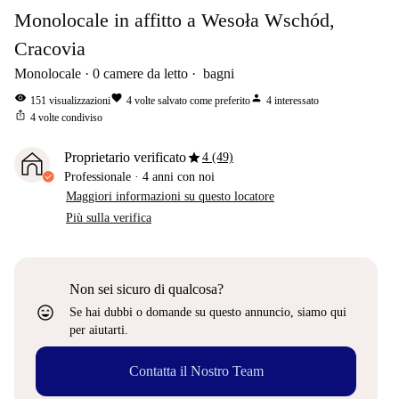
Monolocale in affitto a Wesoła Wschód,
Cracovia
Monolocale
0
camere da letto
bagni
visibility
favorite
person
151
visualizzazioni
4
volte salvato come preferito
4
interessato
ios_share
4
volte condiviso
star
Proprietario verificato
4 (49)
Professionale
·
4 anni
con noi
Maggiori informazioni su questo locatore
Più sulla verifica
Non sei sicuro di qualcosa?
sentiment_very_satisfied
Se hai dubbi o domande su questo annuncio, siamo qui
per aiutarti.
Contatta il Nostro Team