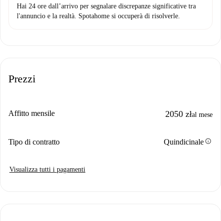
Hai 24 ore dall’arrivo per segnalare discrepanze significative tra
l'annuncio e la realtà. Spotahome si occuperà di risolverle.
Prezzi
Affitto mensile
2050 zł
al mese
info
Tipo di contratto
Quindicinale
Visualizza tutti i pagamenti