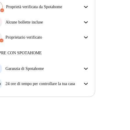
Proprietà verificata da Spotahome
Il nostro team ha verificato la casa per assicurarsi che
ottieni esattamente ciò che vedi nell'annuncio.
Alcune bollette incluse
Più sulla verifica
Alcune bollette sono incluse, altre no. Controlla la
descrizione dell'annuncio per vedere quali utenze
Proprietario verificato
sono comprese nel canone e quali dovrai pagare a
Professionale
·
1 anni
con noi
parte.
Maggiori informazioni su questo locatore
PRE CON SPOTAHOME
Più sulla verifica
Garanzia di Spotahome
Se il proprietario di casa cancella la tua prenotazione
con breve preavviso, noi A) ti pagheremo un hotel e
24 ore di tempo per controllare la tua casa
ti aiuteremo a trovare un'altra nuova sistemazione, o
Se l'appartamento non è come te lo aspettavi
B) ti rimborseremo totalmente
dall'annuncio, faccelo sapere entro le prime 24 ore
dall'entrata e ci impegneremo per trovare una
soluzione.