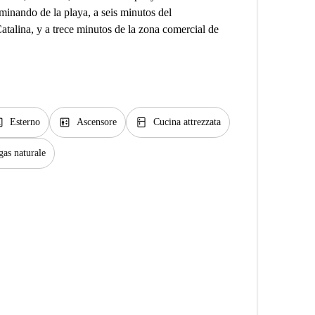
minando de la playa, a seis minutos del
talina, y a trece minutos de la zona comercial de
ge
elevator
kitchen
Esterno
Ascensore
Cucina attrezzata
gas naturale