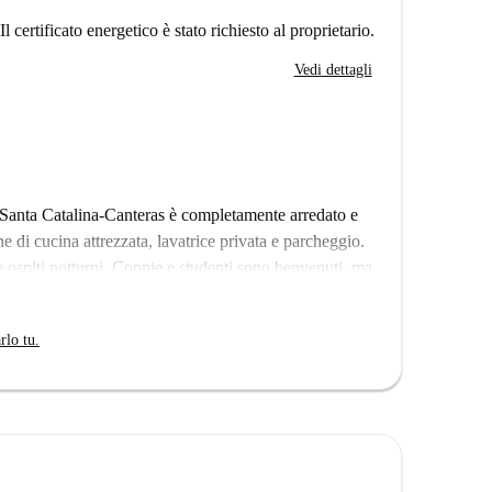
Il certificato energetico è stato richiesto al proprietario.
Vedi dettagli
Santa Catalina-Canteras è completamente arredato e
di cucina attrezzata, lavatrice privata e parcheggio.
ospiti notturni. Coppie e studenti sono benvenuti, ma
 parzialmente incluse e la connessione Wi-Fi è
rlo tu.
e Gran Canaria, offre una vivace atmosfera costiera.
o Lolita Pluma e il Monumento al Dottor Don Bartolomé
 Las Canteras. Godetevi la comodità di raggiungere
o.