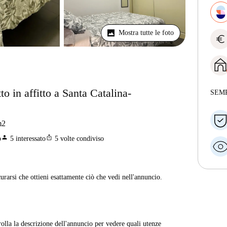
Mostra tutte le foto
euro
 in affitto a Santa Catalina-
SEM
m2
person
ios_share
o
5
interessato
5
volte condiviso
curarsi che ottieni esattamente ciò che vedi nell'annuncio.
rolla la descrizione dell'annuncio per vedere quali utenze