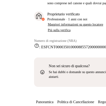
sono comprese nel canone e quali dovrai pag
Proprietario verificato
Professionale
·
1 anni
con noi
Maggiori informazioni su questo locatore
Più sulla verifica
Numero di registrazione (NRA)
help
:
ESFCNT000035010000885572000000000
Non sei sicuro di qualcosa?
sentiment_very_satisfied
Se hai dubbi o domande su questo annunci
aiutarti.
Panoramica
Politica di Cancellazione
Regol