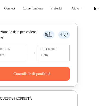
keyboard_arrow_down
keyboard_arrow_down
Connect
Come funziona
Preferiti
Aiuto
It
ziona le date per vedere i
5
4
zi
HECK IN
CHECK OUT
Controlla le disponibilità
 QUESTA PROPRIETÀ