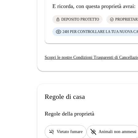
E ricorda, con questa proprietà avrai:
lock
check_circle
DEPOSITO PROTETTO
PROPRIETAR
24H PER CONTROLLARE LA TUA NUOVA C
Scopri le nostre Condizioni Trasparenti di Cancellazi
Regole di casa
Regole della proprietà
smoke_free
pet_supplies
Vietato fumare
Animali non ammessi