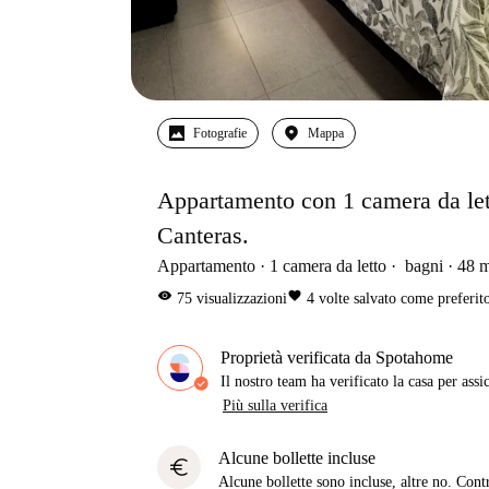
Fotografie
Mappa
Appartamento con 1 camera da letto
Canteras.
Appartamento
1
camera da letto
bagni
48
visibility
favorite
75
visualizzazioni
4
volte salvato come preferit
Proprietà verificata da Spotahome
Il nostro team ha verificato la casa per assi
Più sulla verifica
Alcune bollette incluse
euro
Alcune bollette sono incluse, altre no. Cont