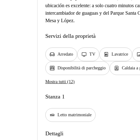
ubicación es excelente: a solo cuatro minutos ca
intercambiador de guaguas y del Parque Santa Ca
Mesa y López.
Servizi della proprietà
chair
tv
local_laundry_service
ima
Arredato
TV
Lavatrice
garage
water_heater
Disponibilità di parcheggio
Caldaia a 
Mostra tutti (12)
Stanza 1
airline_seat_flat
Letto matrimoniale
Dettagli