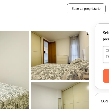
Sono un proprietario
Sele
prez
C
CON