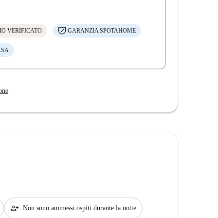
IO VERIFICATO
GARANZIA SPOTAHOME
ASA
one
person_add
Non sono ammessi ospiti durante la notte