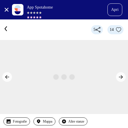
App Spotahome
Apri
5
14
Fotografie
Mappa
Altre stanze