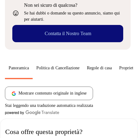
Non sei sicuro di qualcosa?
sentiment_very_satisfied
Se hai dubbi o domande su questo annuncio, siamo qui
per aiutarti.
Contatta il Nostro Team
Panoramica
Politica di Cancellazione
Regole di casa
Proprietar
Mostrare contenuto originale in inglese
Stai leggendo una traduzione automatica realizzata
Cosa offre questa proprietà?