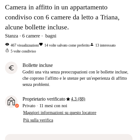
Camera in affitto in un appartamento
condiviso con 6 camere da letto a Triana,
alcune bollette incluse.
Stanza
6
camere
bagni
visibility
favorite
person
467
visualizzazioni
14
volte salvato come preferito
13
interessato
ios_share
5
volte condiviso
Bollette incluse
euro
Goditi una vita senza preoccupazioni con le bollette incluse,
che coprono l'affitto e le utenze per un'esperienza di affitto
senza problemi.
star
Proprietario verificato
4.3 (88)
Privato
·
11 mesi
con noi
Maggiori informazioni su questo locatore
Più sulla verifica