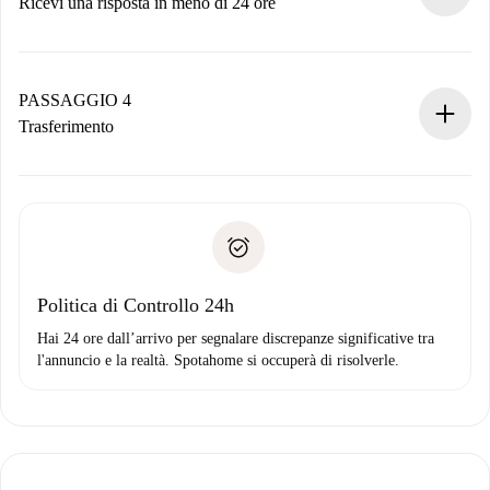
Ricevi una risposta in meno di 24 ore
Il proprietario ha fino a 24 ore per confermare.
Se accettata, ti addebiteremo il pagamento e ti metteremo in
contatto con il proprietario.
PASSAGGIO 4
Se rifiutata: non ti addebiteremo nulla e ti proporremo
Trasferimento
alternative.
Concorda con il proprietario i dettagli del tuo arrivo, ritiro
Documenti richiesti se la proprietà è “
Spotahome plus
”.
delle chiavi, ecc.
Documento d'identità o Passaporto
Spotahome trasferirà il primo pagamento al proprietario
Prova di solvibilità
solo se non segnali problemi.
Domiciliazione del pagamento
Politica di Controllo 24h
Hai 24 ore dall’arrivo per segnalare discrepanze significative tra
l'annuncio e la realtà. Spotahome si occuperà di risolverle.