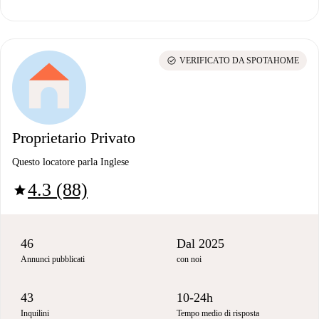
check_circle
VERIFICATO DA SPOTAHOME
Proprietario Privato
Questo locatore parla Inglese
4.3 (88)
star
46
Dal 2025
Annunci pubblicati
con noi
43
10-24h
Inquilini
Tempo medio di risposta