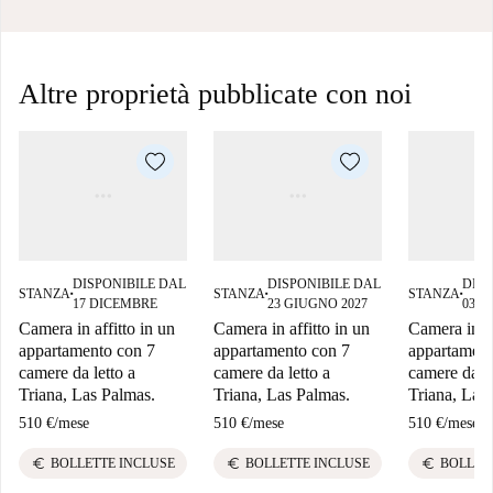
Altre proprietà pubblicate con noi
DISPONIBILE DAL
DISPONIBILE DAL
DISP
STANZA
STANZA
STANZA
■
■
■
17 DICEMBRE
23 GIUGNO 2027
03 G
Camera in affitto in un
Camera in affitto in un
Camera in af
appartamento con 7
appartamento con 7
appartament
camere da letto a
camere da letto a
camere da le
Triana, Las Palmas.
Triana, Las Palmas.
Triana, Las
510 €
/
mese
510 €
/
mese
510 €
/
mese
euro
euro
euro
BOLLETTE INCLUSE
BOLLETTE INCLUSE
BOLLET