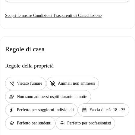
Scopri le nostre Condizioni Trasparenti di Cancellazione
Regole di casa
Regole della proprietà
smoke_free
pet_supplies
Vietato fumare
Animali non ammessi
person_add
Non sono ammessi ospiti durante la notte
hail
calendar_month
Perfetto per soggiorni individuali
Fascia di età: 18 - 35
school
business_center
Perfetto per studenti
Perfetto per professionisti