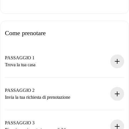
Come prenotare
PASSAGGIO 1
Trova la tua casa
Processo di prenotazione 100% online.
Case e Proprietari verificati.
Hai tutte le informazioni necessarie in anticipo.
PASSAGGIO 2
Invia la tua richiesta di prenotazione
Invia dettagli base del tuo profilo e metodo di pagamento.
Ricorda che non ti addebiteremo nulla finché il proprietario
non accetta.
PASSAGGIO 3