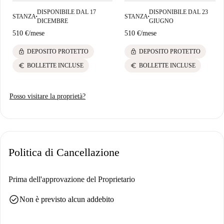
DISPONIBILE DAL 17
DISPONIBILE DAL 23
STANZA
STANZA
■
■
DICEMBRE
GIUGNO
510 €
/
mese
510 €
/
mese
lock
lock
DEPOSITO PROTETTO
DEPOSITO PROTETTO
euro
euro
BOLLETTE INCLUSE
BOLLETTE INCLUSE
Posso visitare la proprietà?
Politica di Cancellazione
Prima dell'approvazione del Proprietario
check_circle
Non è previsto alcun addebito