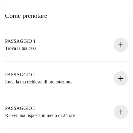
Come prenotare
PASSAGGIO 1
Trova la tua casa
Processo di prenotazione 100% online.
Case e Proprietari verificati.
Hai tutte le informazioni necessarie in anticipo.
PASSAGGIO 2
Invia la tua richiesta di prenotazione
Invia dettagli base del tuo profilo e metodo di pagamento.
Ricorda che non ti addebiteremo nulla finché il proprietario
non accetta.
PASSAGGIO 3
Ricevi una risposta in meno di 24 ore
Il proprietario ha fino a 24 ore per confermare.