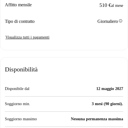
Affitto mensile
510 €
al mese
info
Tipo di contratto
Giornaliero
Visualizza tutti i pagamenti
Disponibilità
Disponibile dal
12 maggio 2027
Soggiorno min.
3 mesi (90 giorni).
Soggiorno massimo
Nessuna permanenza massima