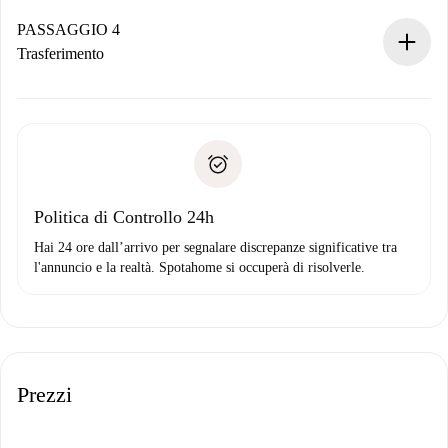
Se accettata, ti addebiteremo il pagamento e ti metteremo in
contatto con il proprietario.
PASSAGGIO 4
Se rifiutata: non ti addebiteremo nulla e ti proporremo
Trasferimento
alternative.
Concorda con il proprietario i dettagli del tuo arrivo, ritiro
Documenti richiesti se la proprietà è “
Spotahome plus
”.
delle chiavi, ecc.
Documento d'identità o Passaporto
Spotahome trasferirà il primo pagamento al proprietario
Prova di solvibilità
solo se non segnali problemi.
Domiciliazione del pagamento
Politica di Controllo 24h
Hai 24 ore dall’arrivo per segnalare discrepanze significative tra
l'annuncio e la realtà. Spotahome si occuperà di risolverle.
Prezzi