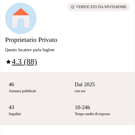
check_circle
VERIFICATO DA SPOTAHOME
Proprietario Privato
Questo locatore parla Inglese
4.3 (88)
star
46
Dal 2025
Annunci pubblicati
con noi
43
10-24h
Inquilini
Tempo medio di risposta