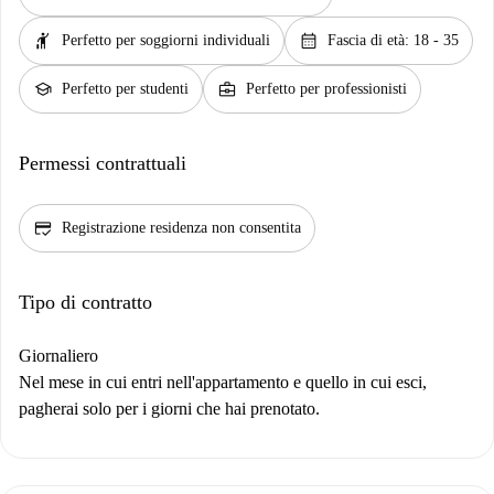
hail
calendar_month
Perfetto per soggiorni individuali
Fascia di età: 18 - 35
school
business_center
Perfetto per studenti
Perfetto per professionisti
Permessi contrattuali
credit_score
Registrazione residenza non consentita
Tipo di contratto
Giornaliero
Nel mese in cui entri nell'appartamento e quello in cui esci,
pagherai solo per i giorni che hai prenotato.