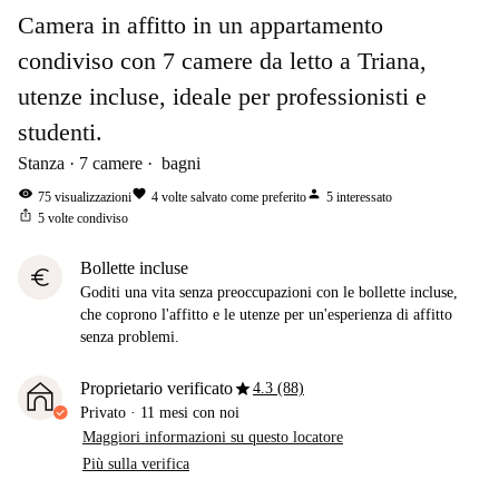
Camera in affitto in un appartamento
condiviso con 7 camere da letto a Triana,
utenze incluse, ideale per professionisti e
studenti.
Stanza
7
camere
bagni
visibility
favorite
person
75
visualizzazioni
4
volte salvato come preferito
5
interessato
ios_share
5
volte condiviso
Bollette incluse
euro
Goditi una vita senza preoccupazioni con le bollette incluse,
che coprono l'affitto e le utenze per un'esperienza di affitto
senza problemi.
star
Proprietario verificato
4.3 (88)
Privato
·
11 mesi
con noi
Maggiori informazioni su questo locatore
Più sulla verifica