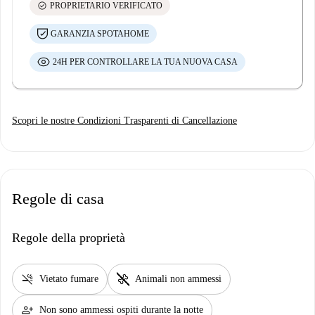
check_circle
PROPRIETARIO VERIFICATO
GARANZIA SPOTAHOME
24H PER CONTROLLARE LA TUA NUOVA CASA
Scopri le nostre Condizioni Trasparenti di Cancellazione
Regole di casa
Regole della proprietà
smoke_free
pet_supplies
Vietato fumare
Animali non ammessi
person_add
Non sono ammessi ospiti durante la notte