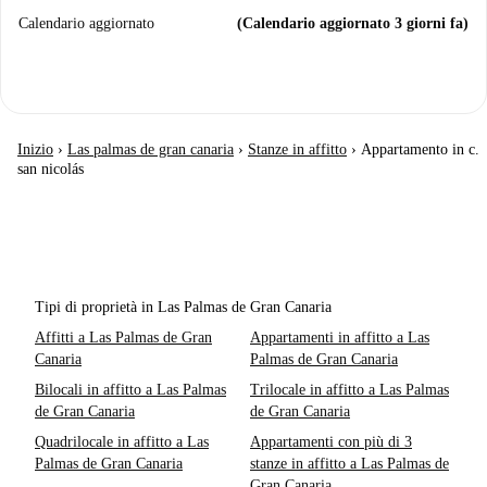
Calendario aggiornato
(Calendario aggiornato 3 giorni fa)
Inizio
›
Las palmas de gran canaria
›
Stanze in affitto
›
Appartamento in c.
san nicolás
Tipi di proprietà in Las Palmas de Gran Canaria
Affitti a Las Palmas de Gran
Appartamenti in affitto a Las
Canaria
Palmas de Gran Canaria
Bilocali in affitto a Las Palmas
Trilocale in affitto a Las Palmas
de Gran Canaria
de Gran Canaria
Quadrilocale in affitto a Las
Appartamenti con più di 3
Palmas de Gran Canaria
stanze in affitto a Las Palmas de
Gran Canaria