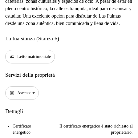
cafeterías, zonas culturales y espacios de ocio. A pesar de estar en
pleno centro histórico, la calle es tranquila, ideal para descansar y
estudiar. Una excelente opción para disfrutar de Las Palmas
desde una zona auténtica, bien comunicada y llena de vida.
La tua stanza (Stanza 6)
airline_seat_flat
Letto matrimoniale
Servizi della proprietà
elevator
Ascensore
Dettagli
Certificato
Il certificato energetico è stato richiesto al
energetico
proprietario.