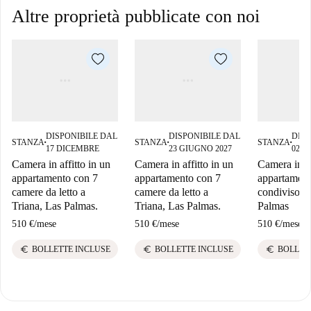
Altre proprietà pubblicate con noi
DISPONIBILE DAL
DISPONIBILE DAL
DISP
STANZA
STANZA
STANZA
■
■
■
17 DICEMBRE
23 GIUGNO 2027
02 L
Camera in affitto in un
Camera in affitto in un
Camera in
appartamento con 7
appartamento con 7
appartamen
camere da letto a
camere da letto a
condiviso, T
Triana, Las Palmas.
Triana, Las Palmas.
Palmas
510 €
/
mese
510 €
/
mese
510 €
/
mese
euro
euro
euro
BOLLETTE INCLUSE
BOLLETTE INCLUSE
BOLLET