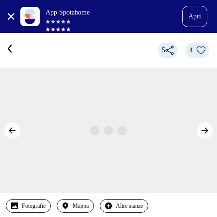
App Spotahome
Apri
5
4
Fotografie
Mappa
Altre stanze