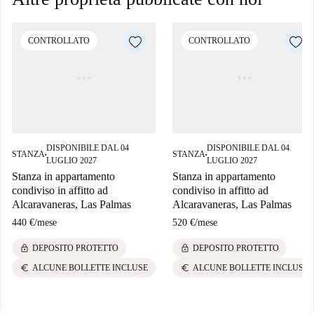
CONTROLLATO
CONTROLLATO
DISPONIBILE DAL 04
DISPONIBILE DAL 04
STANZA
STANZA
■
■
LUGLIO 2027
LUGLIO 2027
Stanza in appartamento
Stanza in appartamento
condiviso in affitto ad
condiviso in affitto ad
Alcaravaneras, Las Palmas
Alcaravaneras, Las Palmas
440 €
/
mese
520 €
/
mese
lock
lock
DEPOSITO PROTETTO
DEPOSITO PROTETTO
euro
euro
ALCUNE BOLLETTE INCLUSE
ALCUNE BOLLETTE INCLUSE