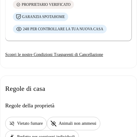
check_circle
PROPRIETARIO VERIFICATO
GARANZIA SPOTAHOME
24H PER CONTROLLARE LA TUA NUOVA CASA
Scopri le nostre Condizioni Trasparenti di Cancellazione
Regole di casa
Regole della proprietà
smoke_free
pet_supplies
Vietato fumare
Animali non ammessi
hail
Perfetto per soggiorni individuali