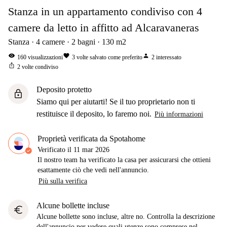
Stanza in un appartamento condiviso con 4
camere da letto in affitto ad Alcaravaneras
Stanza
4
camere
2
bagni
130
m2
visibility
favorite
person
160
visualizzazioni
3
volte salvato come preferito
2
interessato
ios_share
2
volte condiviso
Deposito protetto
lock
Siamo qui per aiutarti! Se il tuo proprietario non ti
restituisce il deposito, lo faremo noi.
Più informazioni
Proprietà verificata da Spotahome
Verificato il
11 mar 2026
Il nostro team ha verificato la casa per assicurarsi che ottieni
esattamente ciò che vedi nell'annuncio.
Più sulla verifica
Alcune bollette incluse
euro
Alcune bollette sono incluse, altre no. Controlla la descrizione
dell'annuncio per vedere quali utenze sono comprese nel