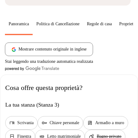
Panoramica
Politica di Cancellazione
Regole di casa
Proprietar
Mostrare contenuto originale in inglese
Stai leggendo una traduzione automatica realizzata
Cosa offre questa proprietà?
La tua stanza (Stanza 3)
desk
key
dresser
Scrivania
Chiave personale
Armadio a muro
window_closed
airline_seat_flat
soap
Finestra
Letto matrimoniale
Bagno privato