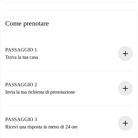
Come prenotare
PASSAGGIO 1
Trova la tua casa
Processo di prenotazione 100% online.
Case e Proprietari verificati.
Hai tutte le informazioni necessarie in anticipo.
PASSAGGIO 2
Invia la tua richiesta di prenotazione
Invia dettagli base del tuo profilo e metodo di pagamento.
Ricorda che non ti addebiteremo nulla finché il proprietario
non accetta.
PASSAGGIO 3
Ricevi una risposta in meno di 24 ore