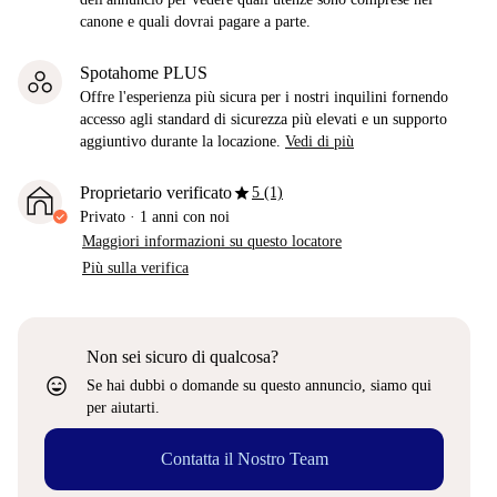
canone e quali dovrai pagare a parte.
Spotahome PLUS
Offre l'esperienza più sicura per i nostri inquilini fornendo
accesso agli standard di sicurezza più elevati e un supporto
aggiuntivo durante la locazione.
Vedi di più
star
Proprietario verificato
5 (1)
Privato
·
1 anni
con noi
Maggiori informazioni su questo locatore
Più sulla verifica
Non sei sicuro di qualcosa?
sentiment_very_satisfied
Se hai dubbi o domande su questo annuncio, siamo qui
per aiutarti.
Contatta il Nostro Team