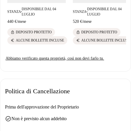
numerose opportunità di svago. Inizia la tua prossima avventura con
DISPONIBILE DAL 04
DISPONIBILE DAL 04
Spotahome!
STANZA
STANZA
■
■
LUGLIO
LUGLIO
440 €
/
mese
520 €
/
mese
lock
lock
DEPOSITO PROTETTO
DEPOSITO PROTETTO
euro
euro
ALCUNE BOLLETTE INCLUSE
ALCUNE BOLLETTE INCLUSE
Abbiamo verificato questa proprietà, così non devi farlo tu.
Politica di Cancellazione
Prima dell'approvazione del Proprietario
check_circle
Non è previsto alcun addebito