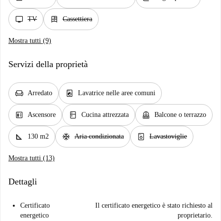
tv
dresser
TV
Cassettiera
Mostra tutti (9)
Servizi della proprietà
chair
local_laundry_service
Arredato
Lavatrice nelle aree comuni
elevator
kitchen
balcony
Ascensore
Cucina attrezzata
Balcone o terrazzo
square_foot
ac_unit
dishwasher_gen
130 m2
Aria condizionata
Lavastoviglie
Mostra tutti (13)
Dettagli
Certificato
Il certificato energetico è stato richiesto al
energetico
proprietario.