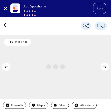
App Spotahome
Apri
2
3
CONTROLLATO
Fotografie
Mappa
Video
Altre stanze