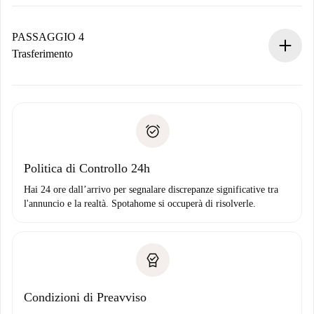
Il proprietario ha fino a 24 ore per confermare.
Se accettata, ti addebiteremo il pagamento e ti metteremo in
contatto con il proprietario.
PASSAGGIO 4
Se rifiutata: non ti addebiteremo nulla e ti proporremo
Trasferimento
alternative.
Concorda con il proprietario i dettagli del tuo arrivo, ritiro
Documenti richiesti se la proprietà è “
Spotahome plus
”.
delle chiavi, ecc.
Documento d'identità o Passaporto
Spotahome trasferirà il primo pagamento al proprietario
Prova di solvibilità
solo se non segnali problemi.
Domiciliazione del pagamento
Politica di Controllo 24h
Hai 24 ore dall’arrivo per segnalare discrepanze significative tra
l'annuncio e la realtà. Spotahome si occuperà di risolverle.
Condizioni di Preavviso