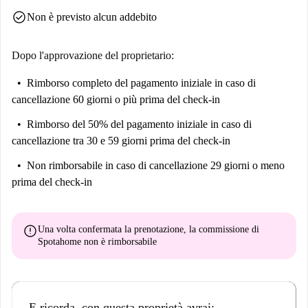
con attrazioni come il Gießerstele Sankt Barbara e la Musikkapelle Auf
check_circle
Non è previsto alcun addebito
Dem Karl-Heine-Platz nelle vicinanze. Grazie alla sua posizione
vantaggiosa e alla varietà di servizi, questo immobile offre un'eccellente
opportunità per vivere comodamente a Lipsia.
Dopo l'approvazione del proprietario:
Rimborso completo del pagamento iniziale
in caso di
cancellazione 60 giorni o più prima del check-in
Rimborso del 50% del pagamento iniziale
in caso di
cancellazione tra 30 e 59 giorni prima del check-in
Non rimborsabile
in caso di cancellazione 29 giorni o meno
prima del check-in
error
Una volta confermata la prenotazione, la commissione di
Spotahome
non è rimborsabile
E ricorda, con questa proprietà avrai: