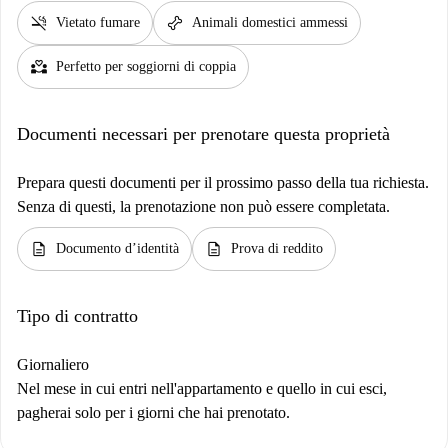
smoke_free
pet_supplies
Vietato fumare
Animali domestici ammessi
partner_heart
Perfetto per soggiorni di coppia
Documenti necessari per prenotare questa proprietà
Prepara questi documenti per il prossimo passo della tua richiesta.
Senza di questi, la prenotazione non può essere completata.
description
description
Documento d’identità
Prova di reddito
Tipo di contratto
Giornaliero
Nel mese in cui entri nell'appartamento e quello in cui esci,
pagherai solo per i giorni che hai prenotato.