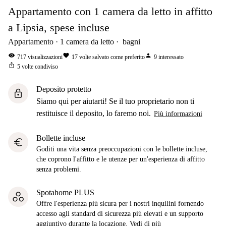
Appartamento con 1 camera da letto in affitto
a Lipsia, spese incluse
Appartamento
1
camera da letto
bagni
visibility
favorite
person
717
visualizzazioni
17
volte salvato come preferito
9
interessato
ios_share
5
volte condiviso
Deposito protetto
lock
Siamo qui per aiutarti! Se il tuo proprietario non ti
restituisce il deposito, lo faremo noi.
Più informazioni
Bollette incluse
euro
Goditi una vita senza preoccupazioni con le bollette incluse,
che coprono l'affitto e le utenze per un'esperienza di affitto
senza problemi.
Spotahome PLUS
Offre l'esperienza più sicura per i nostri inquilini fornendo
accesso agli standard di sicurezza più elevati e un supporto
aggiuntivo durante la locazione.
Vedi di più