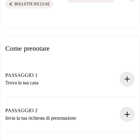
euro
BOLLETTE INCLUSE
Come prenotare
PASSAGGIO 1
Trova la tua casa
Processo di prenotazione 100% online.
Case e Proprietari verificati.
Hai tutte le informazioni necessarie in anticipo.
PASSAGGIO 2
Invia la tua richiesta di prenotazione
Invia dettagli base del tuo profilo e metodo di pagamento.
Ricorda che non ti addebiteremo nulla finché il proprietario