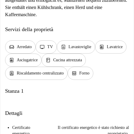
ausgestattet und ermöglicht es, Mahlzeiten bequem zuzubereiten.
Sie enthält einen Kühlschrank, einen Herd und eine
Kaffeemaschine.
Servizi della proprietà
chair
tv
dishwasher_gen
local_laundry_service
Arredato
TV
Lavastoviglie
Lavatrice
local_laundry_service
kitchen
Asciugatrice
Cucina attrezzata
water_heater
oven_gen
Riscaldamento centralizzato
Forno
Stanza 1
Dettagli
Certificato
Il certificato energetico è stato richiesto al
energetico
proprietario.