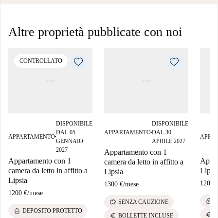
Altre proprietà pubblicate con noi
CONTROLLATO
DISPONIBILE
DISPONIBILE
DAL 05
APPARTAMENTO
DAL 30
■
APPARTAMENTO
APPA
■
GENNAIO
APRILE 2027
2027
Appartamento con 1
Appartamento con 1
Appar
camera da letto in affitto a
camera da letto in affitto a
Lipsi
Lipsia
Lipsia
1200 
1300 €
/
mese
1200 €
/
mese
lock
D
savings
SENZA CAUZIONE
lock
DEPOSITO PROTETTO
euro
B
euro
BOLLETTE INCLUSE