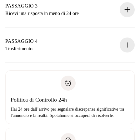
non accetta.
PASSAGGIO 3
Ricevi una risposta in meno di 24 ore
Il proprietario ha fino a 24 ore per confermare.
Se accettata, ti addebiteremo il pagamento e ti metteremo in
contatto con il proprietario.
PASSAGGIO 4
Se rifiutata: non ti addebiteremo nulla e ti proporremo
Trasferimento
alternative.
Concorda con il proprietario i dettagli del tuo arrivo, ritiro
Documenti richiesti se la proprietà è “
Spotahome plus
”.
delle chiavi, ecc.
Documento d'identità o Passaporto
Spotahome trasferirà il primo pagamento al proprietario
Prova di solvibilità
solo se non segnali problemi.
Domiciliazione del pagamento
Politica di Controllo 24h
Hai 24 ore dall’arrivo per segnalare discrepanze significative tra
l'annuncio e la realtà. Spotahome si occuperà di risolverle.