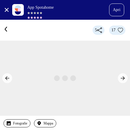
App Spotahome
Apri
5
17
Fotografie
Mappa